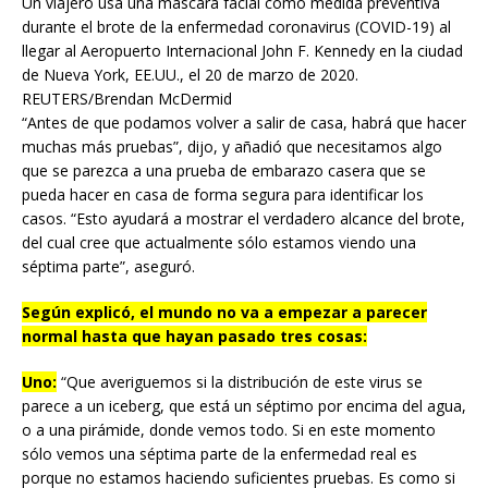
Un viajero usa una máscara facial como medida preventiva
durante el brote de la enfermedad coronavirus (COVID-19) al
llegar al Aeropuerto Internacional John F. Kennedy en la ciudad
de Nueva York, EE.UU., el 20 de marzo de 2020.
REUTERS/Brendan McDermid
“Antes de que podamos volver a salir de casa, habrá que hacer
muchas más pruebas”, dijo, y añadió que necesitamos algo
que se parezca a una prueba de embarazo casera que se
pueda hacer en casa de forma segura para identificar los
casos. “Esto ayudará a mostrar el verdadero alcance del brote,
del cual cree que actualmente sólo estamos viendo una
séptima parte”, aseguró.
Según explicó, el mundo no va a empezar a parecer
normal hasta que hayan pasado tres cosas:
Uno:
“Que averiguemos si la distribución de este virus se
parece a un iceberg, que está un séptimo por encima del agua,
o a una pirámide, donde vemos todo. Si en este momento
sólo vemos una séptima parte de la enfermedad real es
porque no estamos haciendo suficientes pruebas. Es como si