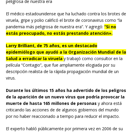
peligrosa de nuestra era
El médico estadounidense que ha luchado contra los brotes de
viruela, gripe y polio calificó el brote de coronavirus como “la
pandemia más peligrosa de nuestra era”. Y agregó:
“Si no
estás preocupado, no estás prestando atención».
Larry Brilliant, de 75 años, es un destacado
epidemiólogo que ayudó a la Organización Mundial de la
Salud a erradicar la viruela
y trabajó como consultor en la
película “Contagio”, que fue ampliamente elogiada por su
descripción realista de la rápida propagación mundial de un
virus.
Durante los últimos 15 años ha advertido de los peligros
de la aparición de un nuevo virus que podría provocar la
muerte de hasta 165 millones de personas
y ahora está
criticando las acciones de de algunos gobiernos del mundo
por no haber reaccionado a tiempo para reducir el impacto.
El experto habló públicamente por primera vez en 2006 de su