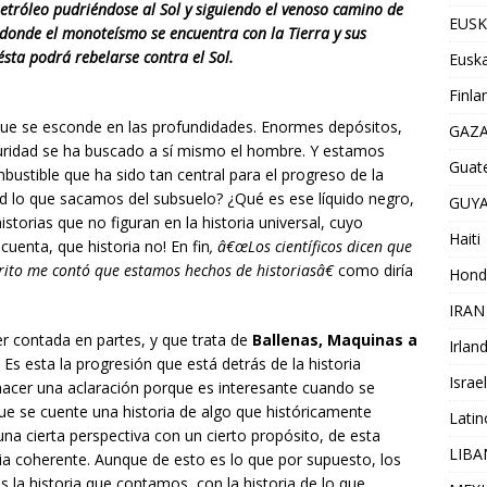
etróleo pudriéndose al Sol y siguiendo el venoso camino de
EUSK
í donde el monoteísmo se encuentra con la Tierra y sus
 fin ésta podrá rebelarse contra el Sol.
Euska
Finla
que se esconde en las profundidades. Enormes depósitos,
GAZ
curidad se ha buscado a sí mismo el hombre. Y estamos
Guat
ustible que ha sido tan central para el progreso de la
ad lo que sacamos del subsuelo? ¿Qué es ese líquido negro,
GUY
torias que no figuran en la historia universal, cuyo
Haiti
 cuenta, que historia no! En fin
, â€œLos científicos dicen que
ito me contó que estamos hechos de historiasâ€
como diría
Hond
IRAN
 contada en partes, y que trata de
Ballenas, Maquinas a
Irlan
. Es esta la progresión que está detrás de la historia
Israel
acer una aclaración porque es interesante cuando se
que se cuente una historia de algo que históricamente
Lati
una cierta perspectiva con un cierto propósito, de esta
LIB
ria coherente. Aunque de esto es lo que por supuesto, los
 la historia que contamos, con la historia de lo que