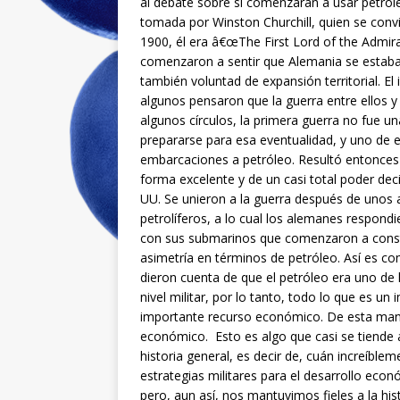
al debate sobre si comenzaran a usar petróle
tomada por Winston Churchill, quien se convi
1900, él era â€œThe First Lord of the Admira
comenzaron a sentir que Alemania se estab
también voluntad de expansión territorial. E
algunos pensaron que la guerra entre ellos y 
algunos círculos, la primera guerra no fue un
prepararse para esa eventualidad, y uno de 
embarcaciones a petróleo. Resultó entonces q
forma excelente y de un casi total poder dec
UU. Se unieron a la guerra después de unos
petrolíferos, a lo cual los alemanes respond
con sus submarinos que comenzaron a constr
asimetría en términos de petróleo. Así es 
dieron cuenta de que el petróleo era uno de
nivel militar, por lo tanto, todo lo que es un
importante recurso económico. De esta maner
económico. Esto es algo que casi se tiende a
historia general, es decir de, cuán increíble
estrategias militares para el desarrollo ec
pero, aun así, nos mantuvimos fieles a la his