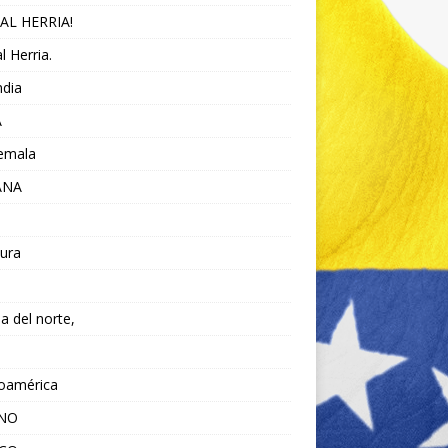
AL HERRIA!
l Herria.
ndia
A
emala
ANA
ura
da del norte,
noamérica
ANO