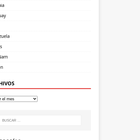
ia
uay
zuela
s
 Nam
en
HIVOS