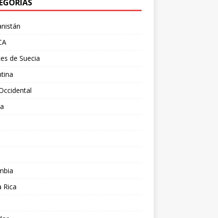
EGORÍAS
nistán
CA
es de Suecia
tina
Occidental
ia
l
a
mbia
 Rica