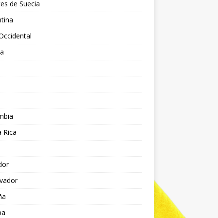
es de Suecia
tina
Occidental
ia
l
a
mbia
 Rica
dor
lvador
ña
pa