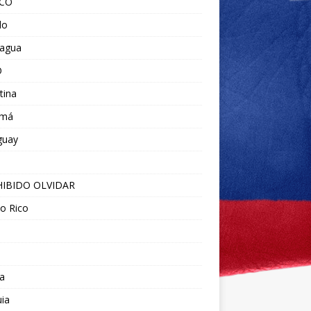
ICO
do
ragua
O
tina
amá
guay
IBIDO OLVIDAR
o Rico
a
ia