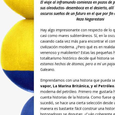
El viaje al inframundo comienza en pozos de p
sus oleoductos- desemboca en el desierto, all
oscuros sueños de un futuro en el que por
Reza Negarestani
Hay algo impresionante con respecto de lo 
casi como mares subterráneos. Sí, en la os
cavando cada vez más para encontrar el comb
civilización moderna. ¿Pero qué es en realid
venenoso y maloliente? Estas las pequeñas his
totalitarismo histórico decide qué historia se
estamos hechos de átomos, pero a mí un pajar
Galeano.
Emprendamos con una historia que pueda ser
vapor, La Marina Británica, y el Petróleo
moderna del petróleo. Primero me gustaría h
cuenta historias de la historia. Como fuese 
sucedió, se hace una cierta selección desde 
manera es bastante fácil construir una histo
historiadores se disputan: ¿Cuán coherente es