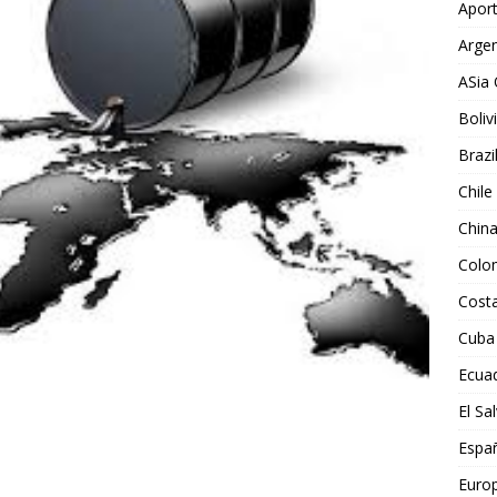
Aport
Argen
ASia 
Boliv
Brazi
Chile
Chin
Colo
Costa
Cuba
Ecua
El Sa
Espa
Euro