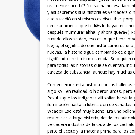
realmente sucedió? No suena necesariamente 
y así sabremos si la historia es verdadera o
que sucedió en sí mismo es discutible, porq
necesariamente que tod@s lo hayan entendid
después murmurar ahha, y ahora qué?â€¦ Por l
cuando ellos se dan, eso es lo que tiene impo
luego, el significado que históricamente una
nuevas, la historia sigue cambiando de algun
significado en sí mismo cambia. Solo quiero
para todas las historias que se cuentan, inclu
carezca de substancia, aunque hay muchas o
Comencemos esta historia con las ballenas. 
siglo XVI, en realidad lo hicieron antes, pero
Resulta que los indígenas allí solían hervir l
iluminación hasta la lubricación de variadas
Waaoo!! Eso está muy bueno! Era una ballen
resumir esta larga historia, desde los principi
verdadera industria de la caza de los cachalo
parte el aceite y la materia prima para los c