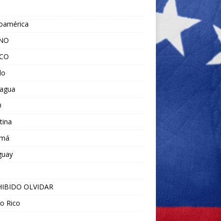
noamérica
ANO
ICO
do
ragua
O
tina
amá
guay
IBIDO OLVIDAR
o Rico