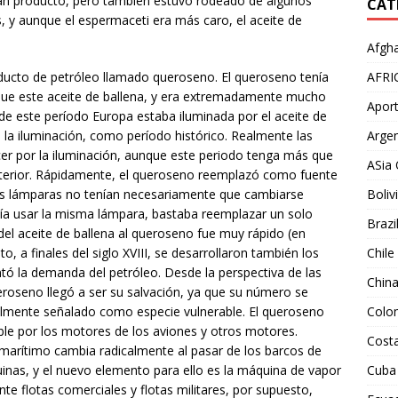
gran producto, pero también estuvo rodeado de algunos
CAT
, y aunque el espermaceti era más caro, el aceite de
Afgha
oducto de petróleo llamado queroseno. El queroseno tenía
AFRI
e este aceite de ballena, y era extremadamente mucho
Aport
de este período Europa estaba iluminada por el aceite de
la iluminación, como período histórico. Realmente las
Argen
cer por la iluminación, aunque este periodo tenga más que
ASia 
 interior. Rápidamente, el queroseno reemplazó como fuente
las lámparas no tenían necesariamente que cambiarse
Boliv
a usar la misma lámpara, bastaba reemplazar un solo
Brazi
del aceite de ballena al queroseno fue muy rápido (en
, a finales del siglo XVIII, se desarrollaron también los
Chile
tó la demanda del petróleo. Desde la perspectiva de las
Chin
eroseno llegó a ser su salvación, ya que su número se
almente señalado como especie vulnerable. El queroseno
Colo
ble por los motores de los aviones y otros motores.
Costa
marítimo cambia radicalmente al pasar de los barcos de
inas, y el nuevo elemento para ello es la máquina de vapor
Cuba
e flotas comerciales y flotas militares, por supuesto,