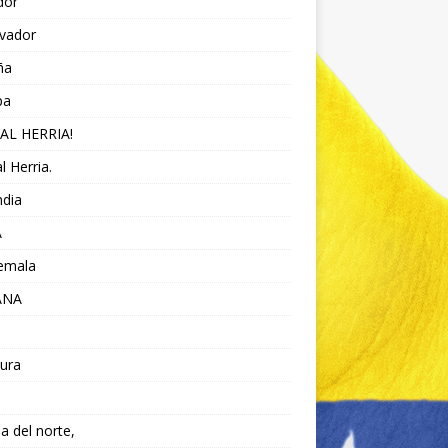
dor
lvador
ña
pa
AL HERRIA!
l Herria.
ndia
A
emala
ANA
ura
da del norte,