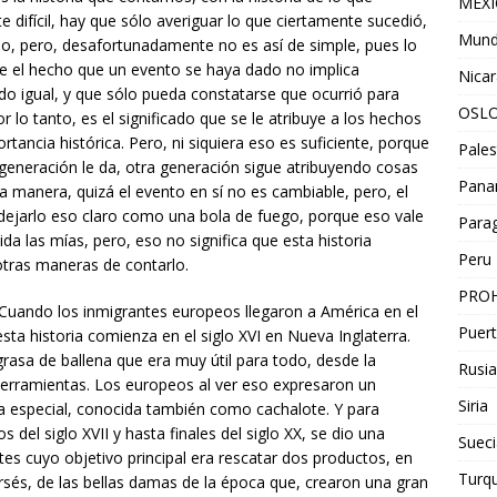
MEX
difícil, hay que sólo averiguar lo que ciertamente sucedió,
Mun
 no, pero, desafortunadamente no es así de simple, pues lo
ue el hecho que un evento se haya dado no implica
Nica
o igual, y que sólo pueda constatarse que ocurrió para
OSL
o tanto, es el significado que se le atribuye a los hechos
rtancia histórica. Pero, ni siquiera eso es suficiente, porque
Pales
 generación le da, otra generación sigue atribuyendo cosas
Pan
a manera, quizá el evento en sí no es cambiable, pero, el
 dejarlo eso claro como una bola de fuego, porque eso vale
Para
ida las mías, pero, eso no significa que esta historia
Peru
tras maneras de contarlo.
PROH
Cuando los inmigrantes europeos llegaron a América en el
Puert
 esta historia comienza en el siglo XVI en Nueva Inglaterra.
a grasa de ballena que era muy útil para todo, desde la
Rusia
 herramientas. Los europeos al ver eso expresaron un
Siria
a especial, conocida también como cachalote. Y para
os del siglo XVII y hasta finales del siglo XX, se dio una
Sueci
tes cuyo objetivo principal era rescatar dos productos, en
Turqu
orsés, de las bellas damas de la época que, crearon una gran