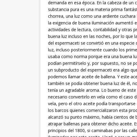
demanda en esa época. En la cabeza de un c
substancia pura es una materia prima fantásti
chorrea, una luz como una ardiente cuchara
la exigencia de buena iluminación aumentó 
actividades de lectura, contabilidad y otras
buena luz incluso en las noches, por lo que 
del espermaceti se convirtió en una especie
luz, incluso posteriormente cuando los prime
usaba como norma porque era una buena luz.
podían permitírselo y, por supuesto, no se p
un subproducto del espermaceti era algo que
podemos llamar aceite de ballena. Y este ac
también se podía obtener buena luz de él, n
tenía un agradable aroma. Lo bueno de este 
necesario convertirlo en vela como el caso
vela, pero el otro aceite podía transportarse
los barcos quienes comercializaron esta pr
alcanzó su punto máximo, había cientos de b
atrapar ballenas para obtener dicho aceite. 
principios del 1800, si caminabas por las ca