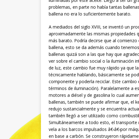
iluminadas por este aceite. Llegó a ser un 
problemas, en parte no había tantas ballenas
ballena no era lo suficientemente barato.
A mediados del siglo XVIII, se inventó un pr
aproximadamente las mismas propiedades qu
más barato. Podría decirse que al comienzo 
ballena, esto se da además cuando tenemos 
ballenas quizá son a las que hay que agrade
ver sobre el cambio social o la iluminación
de luz, este cambio fue muy rápido ya que 
técnicamente hablando, básicamente se podí
componente y poderla reciclar. Este cambio 
términos de iluminación). Paralelamente a esto
motores a diésel y de gasolina lo cual aumen
ballenas, también se puede afirmar que, el k
redujo sustancialmente y se encuentra actu
también llegó a ser utilizado como combusti
Simultáneamente a todo esto, el transporte 
vela a los barcos impulsados â€‹â€‹por máqu
en base a carbón. Se construyeron rápidament