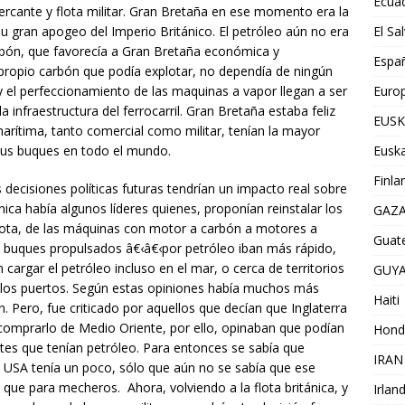
Ecua
ercante y flota militar. Gran Bretaña en ese momento era la
 gran apogeo del Imperio Británico. El petróleo aún no era
El Sa
rbón, que favorecía a Gran Bretaña económica y
Espa
propio carbón que podía explotar, no dependía de ningún
 y el perfeccionamiento de las maquinas a vapor llegan a ser
Euro
 infraestructura del ferrocarril. Gran Bretaña estaba feliz
EUSK
ítima, tanto comercial como militar, tenían la mayor
sus buques en todo el mundo.
Euska
Finla
 decisiones políticas futuras tendrían un impacto real sobre
itánica había algunos líderes quienes, proponían reinstalar los
GAZ
lota, de las máquinas con motor a carbón a motores a
Guat
os buques propulsados â€‹â€‹por petróleo iban más rápido,
cargar el petróleo incluso en el mar, o cerca de territorios
GUY
 los puertos. Según estas opiniones había muchos más
Haiti
n. Pero, fue criticado por aquellos que decían que Inglaterra
 comprarlo de Medio Oriente, por ello, opinaban que podían
Hond
tes que tenían petróleo. Para entonces se sabía que
IRAN
, USA tenía un poco, sólo que aún no se sabía que ese
que para mecheros. Ahora, volviendo a la flota británica, y
Irlan