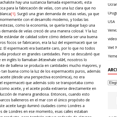
achalote hay una sustancia llamada espermaceti, esta
Ucran
ca para la fabricación de velas, con una luz clara que no
Urug
 blanca
[1]
. Surgió una gran demanda de estas velas, ya que
enormemente con el desarrollo moderno, y todas las
USA
 prestezas, como la economía, se quería trabajar bajo una
Vene
la demanda de velas creció de una manera colosal. Y la luz
 de estándar de calidad sobre cómo debería ser una buena
video
ros focos se fabricaron, era la luz del espermaceti que se
Viet
 El espermaceti era bastante caro, por lo que no todos
odía producir en grandes cantidades. Pero se descubrió que
Yem
 en inglés lo llamaban â€œwhale oilâ€, nosotros lo
eite de ballena se producía en cantidades mucho mayores, y
ARC
o tan buena como la luz de los espermacetis puros, además
aceite (desde una perspectiva económica), no era
 del espermaceti que además solo se transportaba como
 como aceite, y el aceite podía extraerse directamente en
oducción de manera grandiosa. Entonces, cuando esto
arcos balleneros en el mar con el único propósito de
Este aceite luego iluminó ciudades como Londres a
lles de Londres en ese momento, esas calles estaban