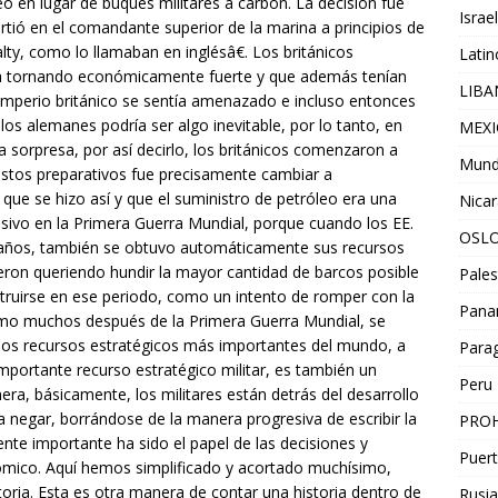
o en lugar de buques militares a carbón. La decisión fue
Israel
rtió en el comandante superior de la marina a principios de
lty, como lo llamaban en inglésâ€. Los británicos
Lati
a tornando económicamente fuerte y que además tenían
LIB
l imperio británico se sentía amenazado e incluso entonces
los alemanes podría ser algo inevitable, por lo tanto, en
MEX
a sorpresa, por así decirlo, los británicos comenzaron a
Mun
estos preparativos fue precisamente cambiar a
ue se hizo así y que el suministro de petróleo era una
Nica
isivo en la Primera Guerra Mundial, porque cuando los EE.
OSL
 años, también se obtuvo automáticamente sus recursos
ieron queriendo hundir la mayor cantidad de barcos posible
Pales
uirse en ese periodo, como un intento de romper con la
Pan
como muchos después de la Primera Guerra Mundial, se
 los recursos estratégicos más importantes del mundo, a
Para
 importante recurso estratégico militar, es también un
Peru
a, básicamente, los militares están detrás del desarrollo
 negar, borrándose de la manera progresiva de escribir la
PROH
mente importante ha sido el papel de las decisiones y
Puert
onómico. Aquí hemos simplificado y acortado muchísimo,
toria. Esta es otra manera de contar una historia dentro de
Rusia