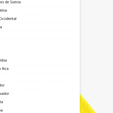
es de Suecia
tina
Occidental
ia
l
a
mbia
 Rica
dor
lvador
ña
pa