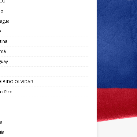
ICO
do
ragua
O
tina
amá
guay
IBIDO OLVIDAR
o Rico
a
ia