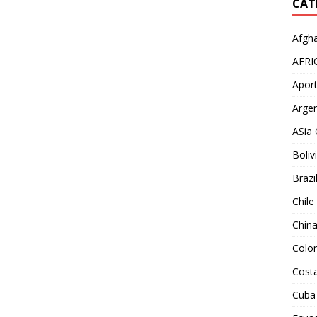
CAT
Afgha
AFRI
Aport
Argen
ASia 
Boliv
Brazi
Chile
Chin
Colo
Costa
Cuba