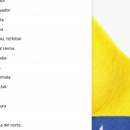
dor
lvador
ña
pa
AL HERRIA!
l Herria.
ndia
A
emala
ANA
ura
da del norte,