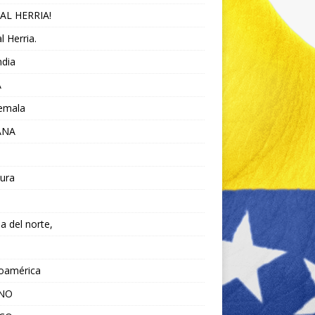
AL HERRIA!
l Herria.
ndia
A
emala
ANA
ura
da del norte,
noamérica
ANO