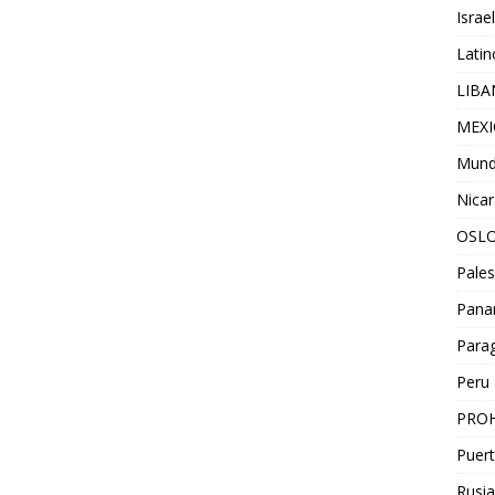
Israel
Lati
LIB
MEX
Mun
Nica
OSL
Pales
Pan
Para
Peru
PROH
Puert
Rusia