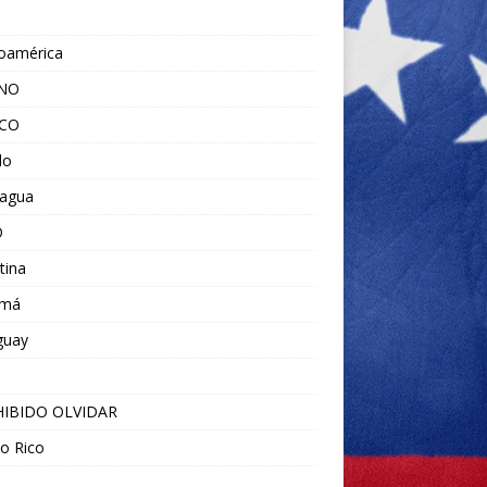
noamérica
ANO
ICO
do
ragua
O
tina
amá
guay
IBIDO OLVIDAR
o Rico