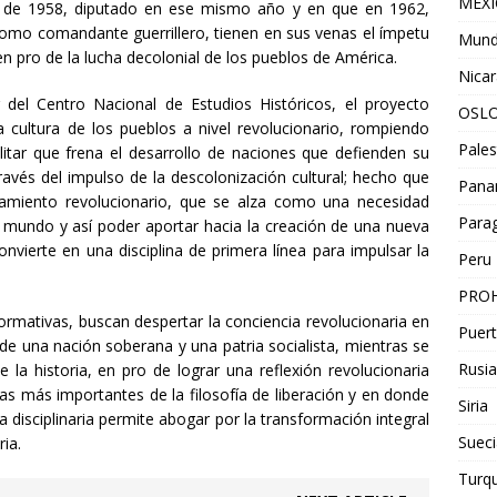
MEX
ica de 1958, diputado en ese mismo año y en que en 1962,
como comandante guerrillero, tienen en sus venas el ímpetu
Mun
 en pro de la lucha decolonial de los pueblos de América.
Nica
 del Centro Nacional de Estudios Históricos, el proyecto
OSL
a cultura de los pueblos a nivel revolucionario, rompiendo
Pales
litar que frena el desarrollo de naciones que defienden su
avés del impulso de la descolonización cultural; hecho que
Pan
nsamiento revolucionario, que se alza como una necesidad
Para
del mundo y así poder aportar hacia la creación de una nueva
onvierte en una disciplina de primera línea para impulsar la
Peru
PROH
rmativas, buscan despertar la conciencia revolucionaria en
Puert
 de una nación soberana y una patria socialista, mientras se
Rusia
la historia, en pro de lograr una reflexión revolucionaria
as más importantes de la filosofía de liberación y en donde
Siria
disciplinaria permite abogar por la transformación integral
Sueci
ria.
Turqu