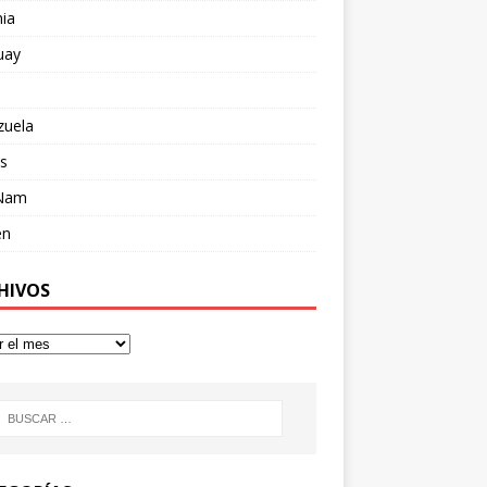
ia
uay
zuela
s
 Nam
en
HIVOS