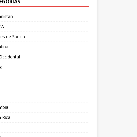
EGORÍAS
nistán
CA
es de Suecia
tina
Occidental
ia
l
a
mbia
 Rica