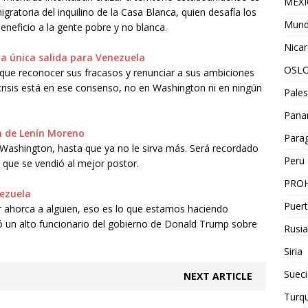
MEX
migratoria del inquilino de la Casa Blanca, quien desafía los
Mun
beneficio a la gente pobre y no blanca.
Nica
 la única salida para Venezuela
OSL
que reconocer sus fracasos y renunciar a sus ambiciones
 crisis está en ese consenso, no en Washington ni en ningún
Pales
Pan
ión de Lenín Moreno
Para
 Washington, hasta que ya no le sirva más. Será recordado
Peru
 que se vendió al mejor postor.
PROH
nezuela
Puert
r ahorca a alguien, eso es lo que estamos haciendo
un alto funcionario del gobierno de Donald Trump sobre
Rusia
Siria
Sueci
NEXT ARTICLE
Turqu