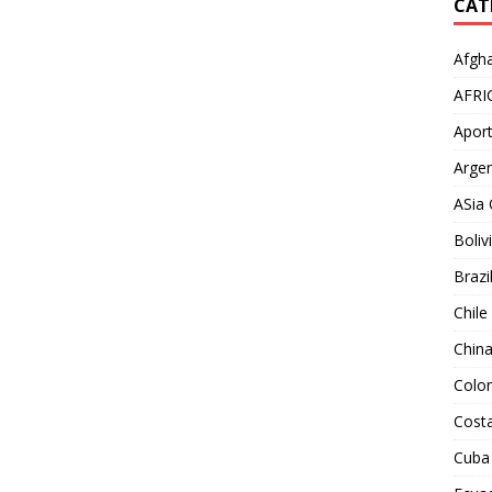
CAT
Afgha
AFRI
Aport
Argen
ASia 
Boliv
Brazi
Chile
Chin
Colo
Costa
Cuba