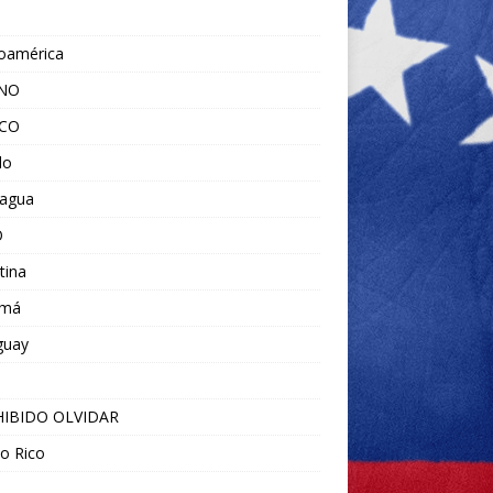
noamérica
ANO
ICO
do
ragua
O
tina
amá
guay
IBIDO OLVIDAR
o Rico