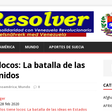
AMÉRICA
MUNDO
APORTES DE SUECIA
locos: La batalla de las
nidos
CAT
noamérica
,
Mundo
0
Afgha
ger
28 feb 2020
AFRI
 los tiene locos: La batalla de las ideas en Estados