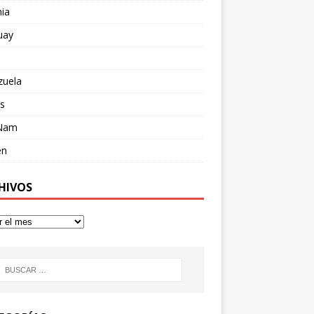
ia
uay
zuela
s
 Nam
en
HIVOS