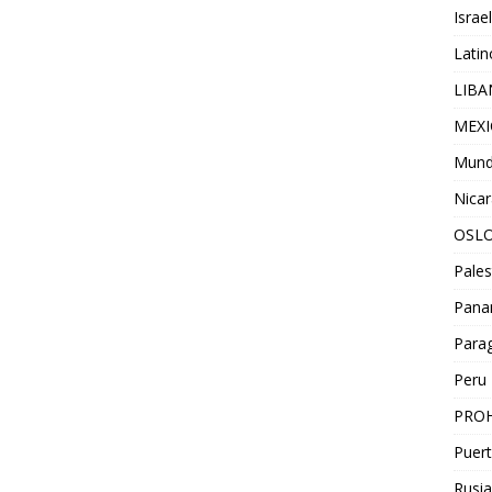
Israel
Lati
LIB
MEX
Mun
Nica
OSL
Pales
Pan
Para
Peru
PROH
Puert
Rusia