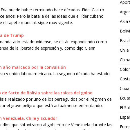
Aport
 Fría puede haber terminado hace décadas. Fidel Castro
Argen
ace años. Pero la batalla de las ideas que el líder cubano
ASia 
e el tapete mundial, sigue muy vigente.
Boliv
era de Trump
Brazi
el mandatario estadounidense, se están expandiendo como
ensa de la libertad de expresión y, como dijo Glenn
Chile
Chin
un año marcado por la convulsión
Colo
eso y unión latinoamericana. La segunda década ha estado
Costa
Cuba
de facto de Bolivia sobre las raíces del golpe
Ecua
isis realizado por uno de los perseguidos por el régimen de
por el grave peligro que está actualmente enfrentando.
El Sa
Espa
n Venezuela, Chile y Ecuador
edios que satanizaron al gobierno de Venezuela durante las
Euro