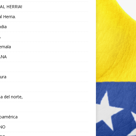
AL HERRIA!
l Herria.
ndia
A
emala
ANA
ura
da del norte,
noamérica
ANO