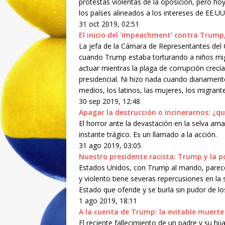
protestas violentas de la oposición, pero hoy
los países alineados a los intereses de EE.UU
31 oct 2019, 02:51
El inicio del ‘impeachment’ contra Trump
La jefa de la Cámara de Representantes del C
cuando Trump estaba torturando a niños mi
actuar mientras la plaga de corrupción crecí
presidencial. Ni hizo nada cuando diariament
medios, los latinos, las mujeres, los migrante
30 sep 2019, 12:48
Apagar la destrucción o incinerarnos: ¿
El horror ante la devastación en la selva 
instante trágico. Es un llamado a la acción.
31 ago 2019, 03:05
Nuestro presidente racista: Trump y la po
Estados Unidos, con Trump al mando, parece i
y violento tiene severas repercusiones en la
Estado que ofende y se burla sin pudor de l
1 ago 2019, 18:11
A la cuenta de Trump: la evitable muerte
El reciente fallecimiento de un padre y su hi