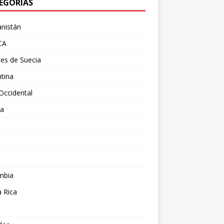
EGORÍAS
nistán
CA
es de Suecia
tina
Occidental
ia
l
a
mbia
 Rica