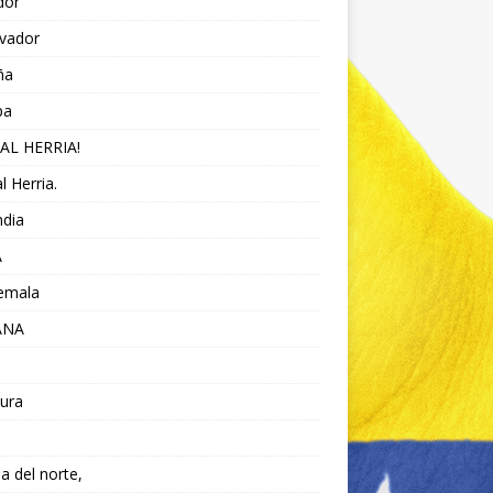
dor
lvador
ña
pa
AL HERRIA!
l Herria.
ndia
A
emala
ANA
ura
da del norte,