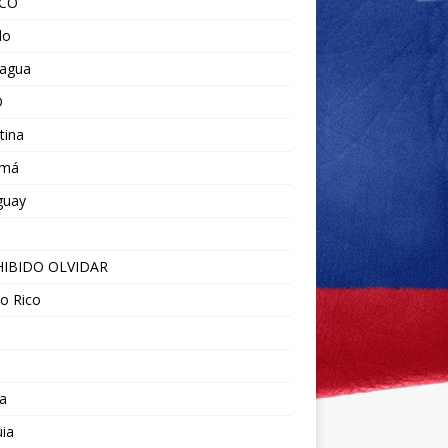
ICO
do
ragua
O
tina
amá
guay
IBIDO OLVIDAR
o Rico
a
ia