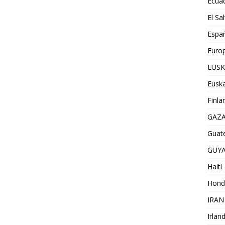
Ecua
El Sa
Espa
Euro
EUSK
Euska
Finla
GAZ
Guat
GUY
Haiti
Hond
IRAN
Irlan