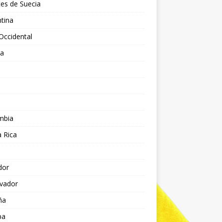
es de Suecia
tina
Occidental
ia
l
a
mbia
 Rica
dor
lvador
ña
pa