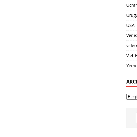
Ucran
Urug
USA
Vene
video
Viet
Yem
ARC