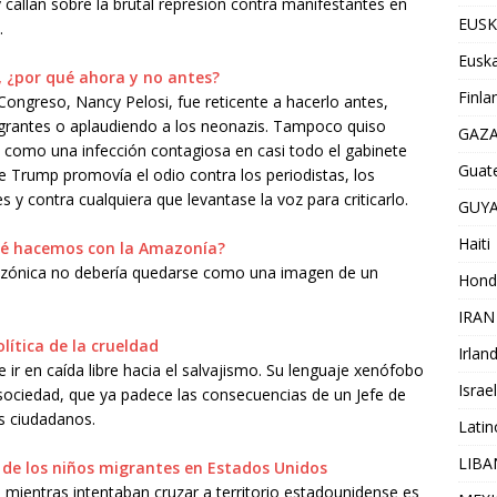
 callan sobre la brutal represión contra manifestantes en
EUSK
.
Euska
, ¿por qué ahora y no antes?
Finla
ongreso, Nancy Pelosi, fue reticente a hacerlo antes,
grantes o aplaudiendo a los neonazis. Tampoco quiso
GAZ
a como una infección contagiosa en casi todo el gabinete
Guat
e Trump promovía el odio contra los periodistas, los
s y contra cualquiera que levantase la voz para criticarlo.
GUY
Haiti
qué hacemos con la Amazonía?
amazónica no debería quedarse como una imagen de un
Hond
IRAN
lítica de la crueldad
Irlan
r en caída libre hacia el salvajismo. Su lenguaje xenófobo
Israel
 sociedad, que ya padece las consecuencias de un Jefe de
os ciudadanos.
Lati
LIB
 de los niños migrantes en Estados Unidos
ja mientras intentaban cruzar a territorio estadounidense es