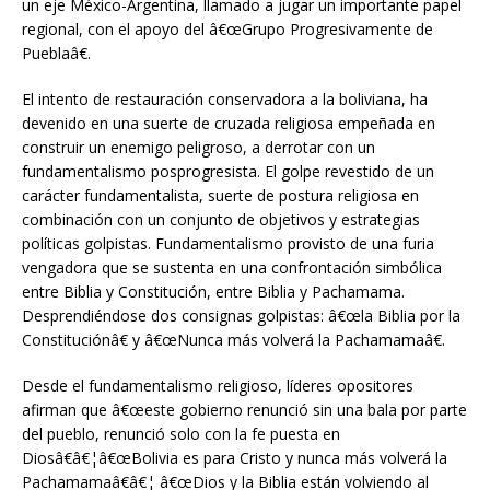
un eje México-Argentina, llamado a jugar un importante papel
regional, con el apoyo del â€œGrupo Progresivamente de
Pueblaâ€.
El intento de restauración conservadora a la boliviana, ha
devenido en una suerte de cruzada religiosa empeñada en
construir un enemigo peligroso, a derrotar con un
fundamentalismo posprogresista. El golpe revestido de un
carácter fundamentalista, suerte de postura religiosa en
combinación con un conjunto de objetivos y estrategias
políticas golpistas. Fundamentalismo provisto de una furia
vengadora que se sustenta en una confrontación simbólica
entre Biblia y Constitución, entre Biblia y Pachamama.
Desprendiéndose dos consignas golpistas: â€œla Biblia por la
Constituciónâ€ y â€œNunca más volverá la Pachamamaâ€.
Desde el fundamentalismo religioso, líderes opositores
afirman que â€œeste gobierno renunció sin una bala por parte
del pueblo, renunció solo con la fe puesta en
Diosâ€â€¦â€œBolivia es para Cristo y nunca más volverá la
Pachamamaâ€â€¦ â€œDios y la Biblia están volviendo al