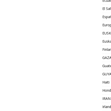
Ecua
El Sa
Espa
Euro
EUSK
Euska
Finla
GAZ
Guat
GUY
Haiti
Hond
IRAN
Irlan