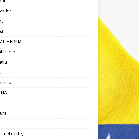
dor
lvador
ña
pa
AL HERRIA!
l Herria.
ndia
A
emala
ANA
ura
da del norte,