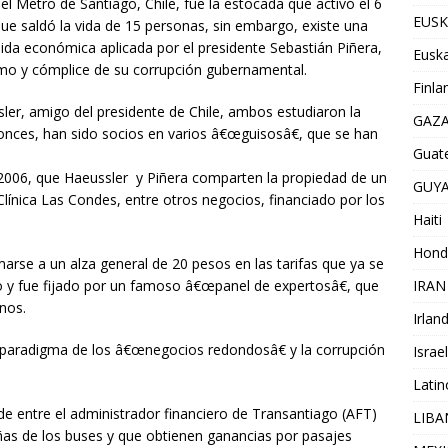
 Metro de Santiago, Chile, fue la estocada que activó el 6
EUSK
que saldó la vida de 15 personas, sin embargo, existe una
da económica aplicada por el presidente Sebastián Piñera,
Euska
imo y cómplice de su corrupción gubernamental.
Finla
ler, amigo del presidente de Chile, ambos estudiaron la
GAZ
onces, han sido socios en varios â€œguisosâ€, que se han
Guat
e 2006, que Haeussler y Piñera comparten la propiedad de un
GUY
Clínica Las Condes, entre otros negocios, financiado por los
Haiti
Hond
marse a un alza general de 20 pesos en las tarifas que ya se
IRAN
y fue fijado por un famoso â€œpanel de expertosâ€, que
enos.
Irlan
l paradigma de los â€œnegocios redondosâ€ y la corrupción
Israel
Lati
ide entre el administrador financiero de Transantiago (AFT)
LIB
ñas de los buses y que obtienen ganancias por pasajes