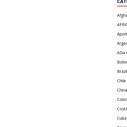
CAT
Afgha
AFRI
Aport
Argen
ASia 
Boliv
Brazi
Chile
Chin
Colo
Costa
Cuba