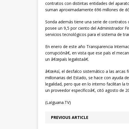
contratos con distintas entidades del aparat
suman aproximadamente 696 millones de dól
Sonda además tiene una serie de contratos c
posee un 9,5 por ciento del Administrador F
servicios tecnológicos para el sistema de tra
En enero de este año Transparencia Interna
corrupciónâ€, en vista que ese país el meca
un â€œpaís legalistaâ€.
â€œAsí, el desfalco sistemático a las arcas f
millonarias del Estado, se hace con ayuda d
legalidad, pero que en lo interno facilitan l
un proveedor específicoâ€, citó agosto de 20
(LaIguana.TV)
PREVIOUS ARTICLE