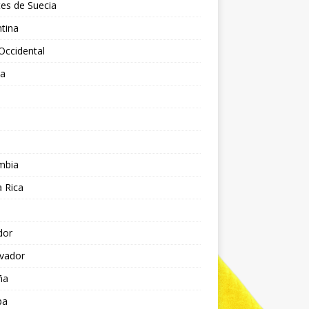
es de Suecia
tina
Occidental
ia
l
a
mbia
 Rica
dor
lvador
ña
pa