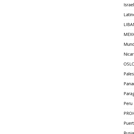
Israel
Lati
LIB
MEX
Mun
Nica
OSL
Pales
Pan
Para
Peru
PROH
Puert
Rusia