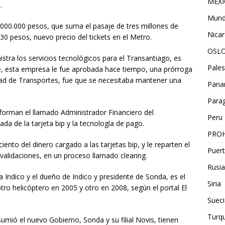
MEX
.
Mun
.000.000 pesos, que suma el pasaje de tres millones de
Nica
 830 pesos, nuevo precio del tickets en el Metro.
OSL
tra los servicios tecnológicos para el Transantiago, es
Pales
e, esta empresa le fue aprobada hace tiempo, una prórroga
ridad de Transportes, fue que se necesitaba mantener una
Pan
Para
forman el llamado Administrador Financiero del
Peru
da de la tarjeta bip y la tecnología de pago.
PROH
ento del dinero cargado a las tarjetas bip, y le reparten el
Puert
validaciones, en un proceso llamado clearing.
Rusia
a Indico y el dueño de Indico y presidente de Sonda, es el
Siria
o helicóptero en 2005 y otro en 2008, según el portal El
Sueci
Turqu
umió el nuevo Gobierno, Sonda y su filial Novis, tienen