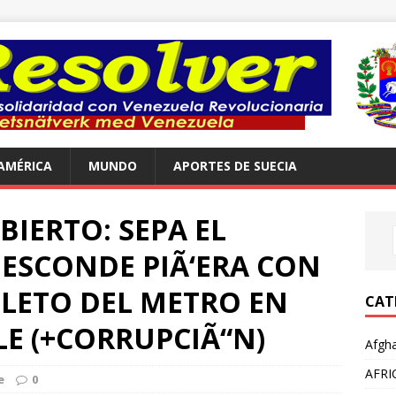
AMÉRICA
MUNDO
APORTES DE SUECIA
BIERTO: SEPA EL
 ESCONDE PIÃ‘ERA CON
LETO DEL METRO EN
CAT
LE (+CORRUPCIÃ“N)
Afgha
AFRI
e
0