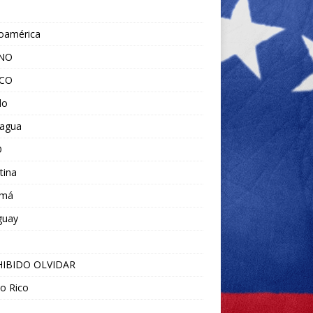
noamérica
ANO
ICO
do
ragua
O
tina
amá
guay
IBIDO OLVIDAR
o Rico