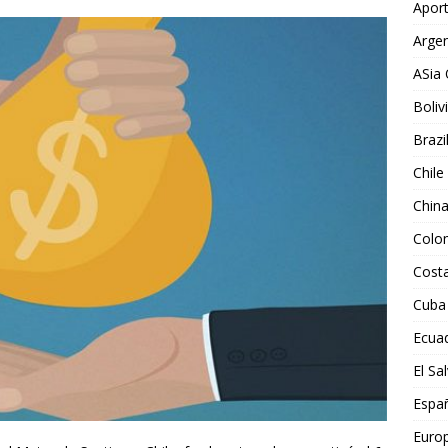
Aport
Argen
ASia 
Boliv
Brazi
Chile
Chin
Colo
Costa
Cuba
Ecua
El Sa
Espa
Euro