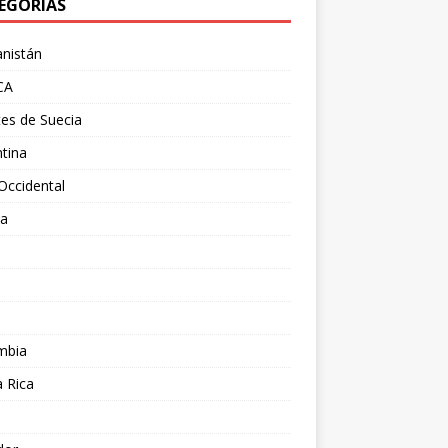
EGORÍAS
nistán
CA
es de Suecia
tina
Occidental
ia
l
a
mbia
 Rica