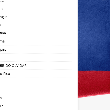
ICO
do
ragua
O
tina
amá
guay
IBIDO OLVIDAR
o Rico
a
ia