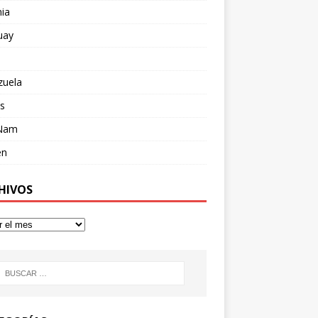
ia
uay
zuela
s
 Nam
en
HIVOS