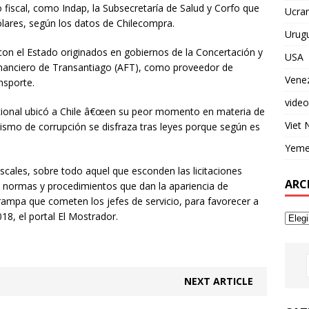
o fiscal, como Indap, la Subsecretaría de Salud y Corfo que
Ucran
ares, según los datos de Chilecompra.
Urug
on el Estado originados en gobiernos de la Concertación y
USA
inanciero de Transantiago (AFT), como proveedor de
Vene
nsporte.
video
cional ubicó a Chile â€œen su peor momento en materia de
Viet
nismo de corrupción se disfraza tras leyes porque según es
Yem
iscales, sobre todo aquel que esconden las licitaciones
ARC
e normas y procedimientos que dan la apariencia de
a trampa que cometen los jefes de servicio, para favorecer a
18, el portal El Mostrador.
NEXT ARTICLE