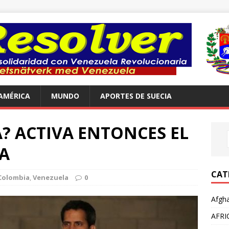
AMÉRICA
MUNDO
APORTES DE SUECIA
A? ACTIVA ENTONCES EL
A
CAT
Colombia
,
Venezuela
0
Afgha
AFRI