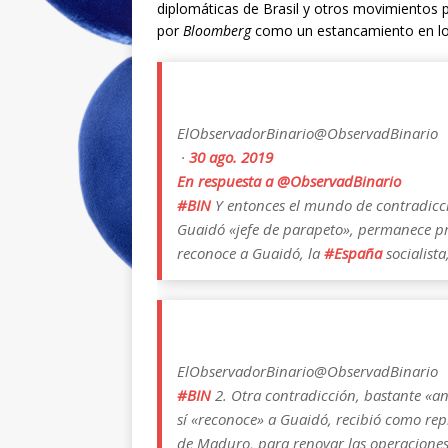
diplomáticas de Brasil y otros movimientos po
por
Bloomberg
como un estancamiento en los
ElObservadorBinario
@ObservadBinario
·
30 ago. 2019
En respuesta a @ObservadBinario
#
BIN
Y entonces el mundo de contradicci
Guaidó «jefe de parapeto», permanece p
reconoce a Guaidó, la
#
España
socialist
ElObservadorBinario
@ObservadBinario
#
BIN
2. Otra contradicción, bastante «an
sí «reconoce» a Guaidó, recibió como re
de Maduro, para renovar las operaciones d