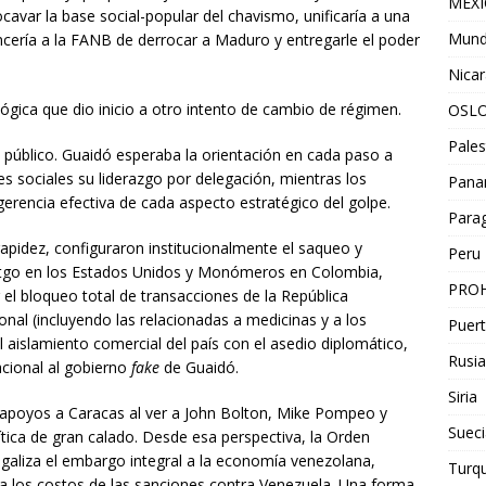
MEX
ocavar la base social-popular del chavismo, unificaría a una
Mun
cería a la FANB de derrocar a Maduro y entregarle el poder
Nica
gica que dio inicio a otro intento de cambio de régimen.
OSL
Pales
 público. Guaidó esperaba la orientación en cada paso a
s sociales su liderazgo por delegación, mientras los
Pan
gerencia efectiva de cada aspecto estratégico del golpe.
Para
rapidez, configuraron institucionalmente el saqueo y
Peru
itgo en los Estados Unidos y Monómeros en Colombia,
PROH
el bloqueo total de transacciones de la República
ional (incluyendo las relacionadas a medicinas y a los
Puert
aislamiento comercial del país con el asedio diplomático,
Rusia
acional al gobierno
fake
de Guaidó.
Siria
 apoyos a Caracas al ver a John Bolton, Mike Pompeo y
Sueci
ica de gran calado. Desde esa perspectiva, la Orden
legaliza el embargo integral a la economía venezolana,
Turqu
ia los costos de las sanciones contra Venezuela. Una forma