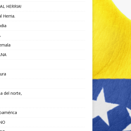
AL HERRIA!
l Herria.
ndia
A
emala
ANA
ura
da del norte,
noamérica
ANO