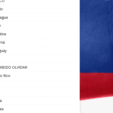
ICO
do
ragua
O
tina
amá
guay
IBIDO OLVIDAR
o Rico
a
ia