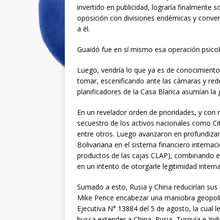
invertido en publicidad, lograría finalmente s
oposición con divisiones endémicas y conven
a él.
Guaidó fue en sí mismo esa operación psicoló
Luego, vendría lo que ya es de conocimiento
tomar, escenificando ante las cámaras y rede
planificadores de la Casa Blanca asumían la 
En un revelador orden de prioridades, y con 
secuestro de los activos nacionales como C
entre otros. Luego avanzaron en profundizar 
Bolivariana en el sistema financiero internac
productos de las cajas CLAP), combinando el 
en un intento de otorgarle legitimidad intern
Sumado a esto, Rusia y China reducirían sus
Mike Pence encabezar una maniobra geopolít
Ejecutiva N° 13884 del 5 de agosto, la cual 
busca extender a China, Rusia, Turquía e Ind