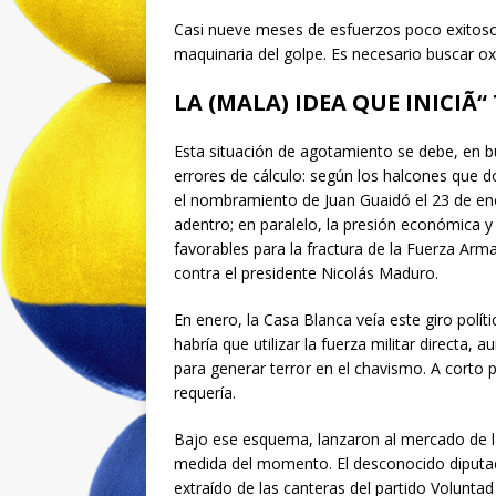
Casi nueve meses de esfuerzos poco exitoso
maquinaria del golpe. Es necesario buscar ox
LA (MALA) IDEA QUE INICIÃ
Esta situación de agotamiento se debe, en bu
errores de cálculo: según los halcones que do
el nombramiento de Juan Guaidó el 23 de enero
adentro; en paralelo, la presión económica 
favorables para la fractura de la Fuerza Arma
contra el presidente Nicolás Maduro.
En enero, la Casa Blanca veía este giro polí
habría que utilizar la fuerza militar directa,
para generar terror en el chavismo. A corto 
requería.
Bajo ese esquema, lanzaron al mercado de la
medida del momento. El desconocido diputa
extraído de las canteras del partido Voluntad