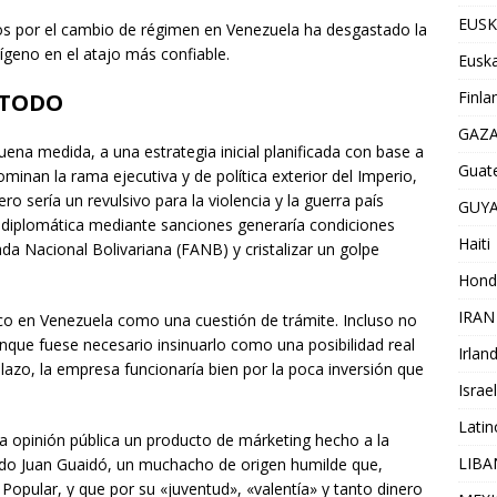
EUSK
s por el cambio de régimen en Venezuela ha desgastado la
ígeno en el atajo más confiable.
Euska
Finla
“ TODO
GAZ
ena medida, a una estrategia inicial planificada con base a
Guat
minan la rama ejecutiva y de política exterior del Imperio,
 sería un revulsivo para la violencia y la guerra país
GUY
y diplomática mediante sanciones generaría condiciones
Haiti
da Nacional Bolivariana (FANB) y cristalizar un golpe
Hond
IRAN
tico en Venezuela como una cuestión de trámite. Incluso no
 aunque fuese necesario insinuarlo como una posibilidad real
Irlan
plazo, la empresa funcionaría bien por la poca inversión que
Israel
Lati
 opinión pública un producto de márketing hecho a la
LIB
do Juan Guaidó, un muchacho de origen humilde que,
 Popular, y que por su «juventud», «valentía» y tanto dinero