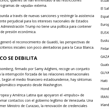
ecinos, quienes se han enfrentado a las restricciones
Ecua
programas de «ayuda» externa.
El Sa
nda a través de nuevas sanciones y restringir la asistencia
Espa
ente perjudicial para los intereses nacionales de Estados
Euro
 Administración Trump no tiene una política para contener
 de presión económica.
EUSK
Euska
 generó el reconocimiento de Guaidó, las perspectivas de
criterios iniciales son poco alentadoras para la Casa Blanca.
Finla
GAZ
CO SE DEBILITA
Guat
loomberg
, firmado por Samy Adghirni, recoge un conjunto
GUY
 la interrupción forzada de las relaciones internacionales
. Según el medio financiero estadounidense, hay síntomas
Haiti
 diplomático impuesto desde Washington.
Hond
Europea y América Latina que apoyaron el «impulso» de
IRAN
tomar contactos con el gobierno legítimo de Venezuela. Una
Irlan
imer Ministro de Curazao, la renovación de credenciales