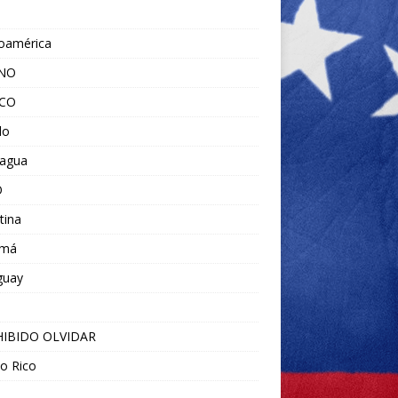
noamérica
ANO
ICO
do
ragua
O
tina
amá
guay
IBIDO OLVIDAR
o Rico