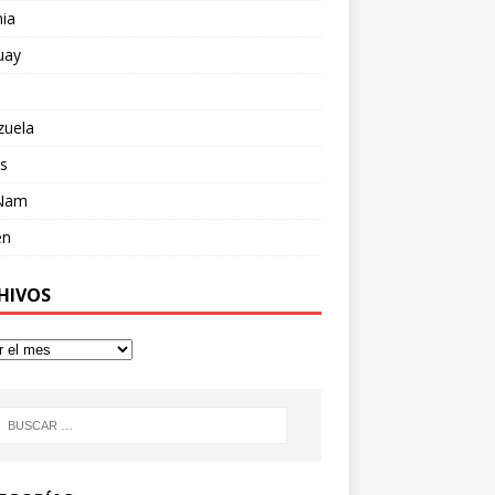
ia
uay
zuela
s
 Nam
en
HIVOS