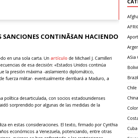
CAT
Afgha
AFRI
AS SANCIONES CONTINÃšAN HACIENDO
Aport
Argen
ASia 
odo en una sola carta. Un
artículo
de Michael J. Camilleri
secuencias de esa decisión: «Estados Unidos continúa
Boliv
ue la presión máxima -aislamiento diplomático,
Brazi
de fuerza militar- eventualmente derribará a Maduro, a
Chile
Chin
una política desarticulada, con socios estadounidenses
aidó sorprendido por algunas de las medidas de la
Colo
Costa
iza en estas consideraciones. El texto, firmado por Cynthia
Cuba
años económicos a Venezuela, potenciando, entre otras