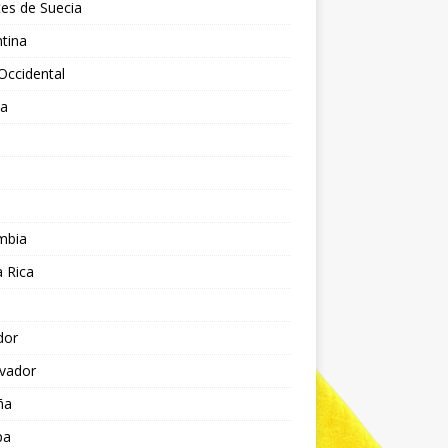
es de Suecia
tina
Occidental
ia
l
a
mbia
 Rica
dor
lvador
ña
pa