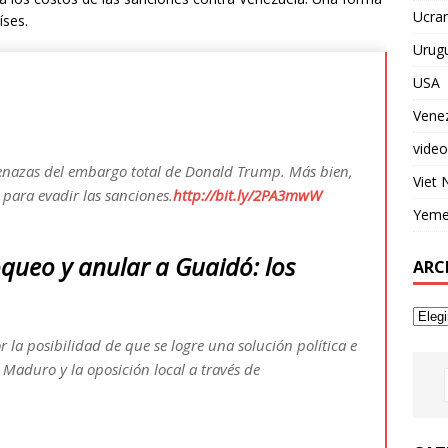
Ucran
íses.
Urug
USA
Vene
video
menazas del embargo total de Donald Trump. Más bien,
Viet
 para evadir las sanciones.
http://
bit.ly/2PA3mwW
Yem
oqueo y anular a Guaidó: los
ARC
la posibilidad de que se logre una solución política e
s Maduro y la oposición local a través de