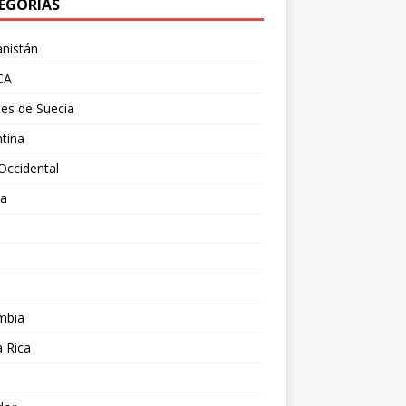
EGORÍAS
nistán
CA
es de Suecia
tina
Occidental
ia
l
a
mbia
 Rica