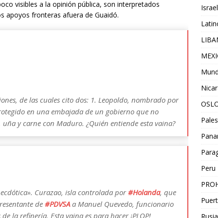
co visibles a la opinión pública, son interpretados
Israel
 apoyos fronteras afuera de Guaidó.
Lati
LIB
MEX
Mun
Nica
ones, de las cuales cito dos: 1. Leopoldo, nombrado por
OSL
rotegido en una embajada de un gobierno que no
Pales
a, uña y carne con Maduro. ¿Quién entiende esta vaina?
Pan
Para
Peru
PROH
ecdótica». Curazao, isla controlada por
#
Holanda
, que
Puert
presentante de
#
PDVSA
a Manuel Quevedo, funcionario
e la refinería. Esta vaina es para hacer ¡PLOP!
Rusia