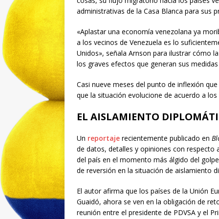
cosas, su flujo migratorio hacia los países v
administrativas de la Casa Blanca para sus 
«Aplastar una economía venezolana ya moribu
a los vecinos de Venezuela es lo suficientem
Unidos», señala Arnson para ilustrar cómo la
los graves efectos que generan sus medidas
Casi nueve meses del punto de inflexión que
que la situación evolucione de acuerdo a los 
EL AISLAMIENTO DIPLOMÁTI
Un
reportaje
recientemente publicado en
B
de datos, detalles y opiniones con respecto a
del país en el momento más álgido del golpe
de reversión en la situación de aislamiento
El autor afirma que los países de la Unión 
Guaidó, ahora se ven en la obligación de re
reunión entre el presidente de PDVSA y el Pr