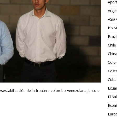
Aport
Argen
ASia 
Boliv
Brazi
Chile
Chin
Colo
Costa
Cuba
Ecua
sestabilización de la frontera colombo-venezolana junto a
El Sa
Espa
Euro