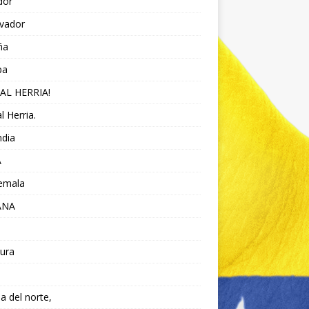
dor
lvador
ña
pa
AL HERRIA!
l Herria.
ndia
A
emala
ANA
ura
da del norte,