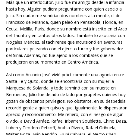
Más que un interlocutor, Julio fue mi amigo desde la infancia
hasta hoy. Alguien pudiera preguntarme con quien asocio a
Julio. Sin dudar me vendrían dos nombres a la mente, el de
Francisco de Miranda, quien peleó en Pensacola, Florida, en
Ceuta, Melilla, París, donde su nombre está inscrito en el Arco
del Triunfo y en tantos otros lados. También lo asociaría con
Nogales Méndez, el tachirense que incursionó en aventuras
particulares peleando con el ejército turco y fue gobernador
del Sinaí. Además, no fue ajeno a los combates que se
produjeron en su momento en Centro América.
Así como Antonio José vivió prácticamente una agonía entre
Santa Fe y Quito, donde se encontraría con su mujer la
Marquesa de Solanda, y todo terminó con su muerte en
Berruecos, Julio fue dejado de lado por grupetes quienes hoy
gozan de obscenos privilegios. No obstante, en su despedida
recordó gente a quien quiso y que, igualmente, le dispensaron
aprecio y reconocimiento. Me refiero, con el riesgo de algún
olvido, a David Arráez, Rafael Iribarren Soublette, Chino Daza,
Luben y Teodoro Petkoff, Arabia Rivera, Rafael Orihuela,
Walter Boza, Iván Rendón, Erubí Cabrera, el Negro Cheo