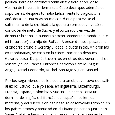
política. Para ese entonces tenía diez y siete años, y fue
víctima de torturas inclementes. Cabe decir que, además de
soportarlas, después tomaba lúdicamente lo trágico. Una
anécdota: En una ocasión me contó que para evitar el
sufrimiento de la crueldad a la que era sometido, invocó su
condición de nieto de Sucre, y el torturador, en vez de
disminuir la saña, la aumentó socarronamente diciendo que él
(el torturador) era hijo de Bolívar. A pesar de esos pesares, en
el encierro preñó a Gerardy y, dada la cuota inicial, vinieron las
extraordinarias, se casó en la cárcel, naciendo después
Gerardy Luisa. Después tuvo hijos en otros dos vientres, el de
Miriam y el de Francis. Entonces nacieron Camilo, Miguel
Angel, Daniel Leonardo, Michell Santiago y Juan Manuel.
Por los seguimientos de los que era un objetivo, tuvo que salir
al exilio: Estuvo, que yo sepa, en Inglaterra, Luxemburgo,
Francia, España, Colombia y Suecia. De hecho, tenía un
dominio del inglés, del francés, del español, su lengua
materna, y del sueco. Con esa base se desenvolvió también en
los países árabes y participó en el Líbano peleando junto con
Yaser Arafat, a favor del pueblo palestino. Estuvo presente