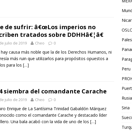
MEX
Mun
Nica
e de sufrir: â€œLos imperios no
OSL
criben tratados sobre DDHHâ€¦â€
Pales
de julio de 2019
Cheo
0
Pan
 hay causa más noble que la de los Derechos Humanos, ni
resía más ruin que utilizarlos para propósitos opuestos a
Para
los para los
[…]
Peru
PROH
Puert
4 siembra del comandante Carache
Rusia
de julio de 2019
Cheo
0
Siria
iro Enrique de La Santísima Trinidad Gabaldón Márquez
onocido como el comandante Carache y destacado líder
Sueci
illero. Una bala acabó con la vida de uno de los
[…]
Turqu