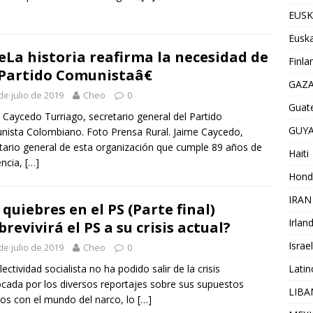
EUSK
Euska
La historia reafirma la necesidad de
Finla
Partido Comunistaâ€
GAZ
de julio de 2019
Cheo
0
Guat
 Caycedo Turriago, secretario general del Partido
GUY
ista Colombiano. Foto Prensa Rural. Jaime Caycedo,
tario general de esta organización que cumple 89 años de
Haiti
encia,
[…]
Hond
IRAN
 quiebres en el PS (Parte final)
Irlan
brevivirá el PS a su crisis actual?
Israel
de julio de 2019
Cheo
0
Lati
lectividad socialista no ha podido salir de la crisis
cada por los diversos reportajes sobre sus supuestos
LIB
los con el mundo del narco, lo
[…]