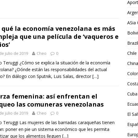
Aport
Argen
ASia 
 qué la economía venezolana es más
Boliv
pleja que una película de ‘vaqueros e
Brazi
ios’
Chile
de julio de 2019
Cheo
0
 Teruggi ¿Cómo se explica la situación de la economía
Chin
olana? ¿Dónde están las responsabilidades del actual
Colo
o? En diálogo con Sputnik, Luis Salas, director
[…]
Costa
Cuba
rza femenina: así enfrentan el
queo las comuneras venezolanas
Ecua
de julio de 2019
Cheo
0
El Sa
 Teruggi Las mujeres de las barriadas caraqueñas tienen
Espa
an: poner en pie un sistema económico que les permita
Euro
tizar que los alimentos lleguen
[…]