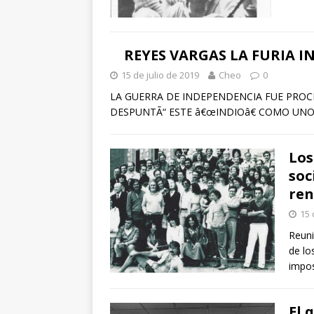
REYES VARGAS LA FURIA I
15 de julio de 2019
Cheo
0
LA GUERRA DE INDEPENDENCIA FUE PROCL
DESPUNTÃ“ ESTE â€œINDIOâ€ COMO UNO 
Los
soc
ren
15 
Reuni
de lo
impos
El 