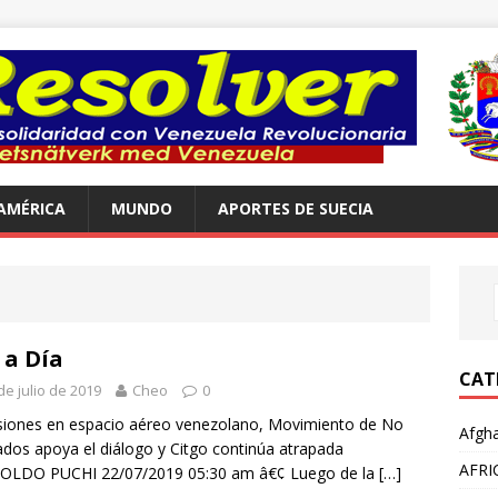
AMÉRICA
MUNDO
APORTES DE SUECIA
 a Día
CAT
de julio de 2019
Cheo
0
siones en espacio aéreo venezolano, Movimiento de No
Afgha
ados apoya el diálogo y Citgo continúa atrapada
AFRI
OLDO PUCHI 22/07/2019 05:30 am â€¢ Luego de la
[…]