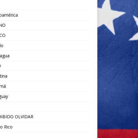
noamérica
ANO
ICO
do
ragua
O
tina
amá
guay
IBIDO OLVIDAR
o Rico