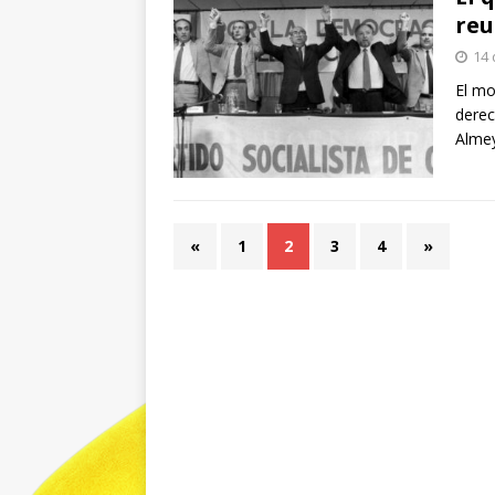
reu
14 
El mo
derec
Almey
«
1
2
3
4
»