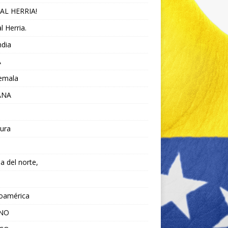
AL HERRIA!
l Herria.
ndia
A
emala
ANA
ura
da del norte,
noamérica
ANO