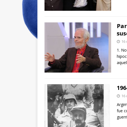
Par
sus
16 
1. No
hipoc
aquel
196
16 
Argim
fue c
guerr