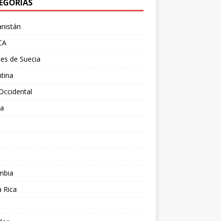
EGORÍAS
nistán
CA
es de Suecia
tina
Occidental
ia
l
a
mbia
 Rica