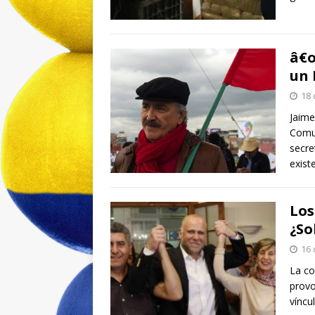
â€œ
un 
18 
Jaime
Comun
secre
exist
Los
¿So
16 
La co
provo
víncu