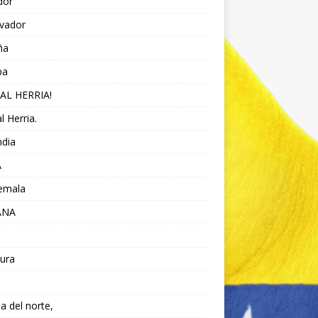
dor
lvador
ña
pa
AL HERRIA!
l Herria.
ndia
A
emala
ANA
ura
da del norte,