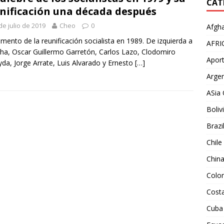
CAT
nificación una década después
de julio de 2019
Cheo
0
Afgha
mento de la reunificación socialista en 1989. De izquierda a
AFRI
ha, Oscar Guillermo Garretón, Carlos Lazo, Clodomiro
Aport
da, Jorge Arrate, Luis Alvarado y Ernesto
[…]
Argen
ASia 
Boliv
Brazi
Chile
Chin
Colo
Costa
Cuba