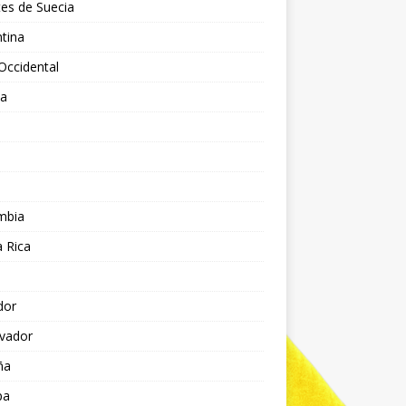
es de Suecia
tina
Occidental
ia
l
a
mbia
 Rica
dor
lvador
ña
pa