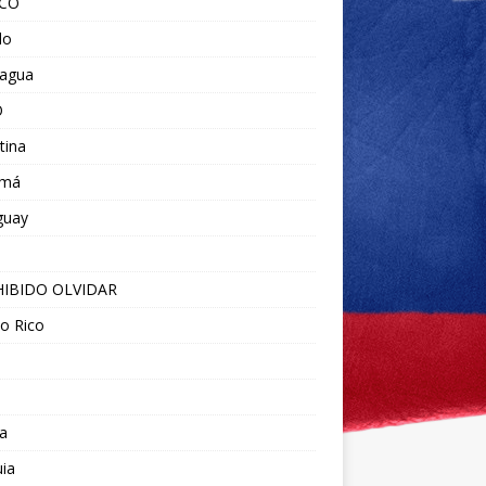
ICO
do
ragua
O
tina
amá
guay
IBIDO OLVIDAR
o Rico
a
ia