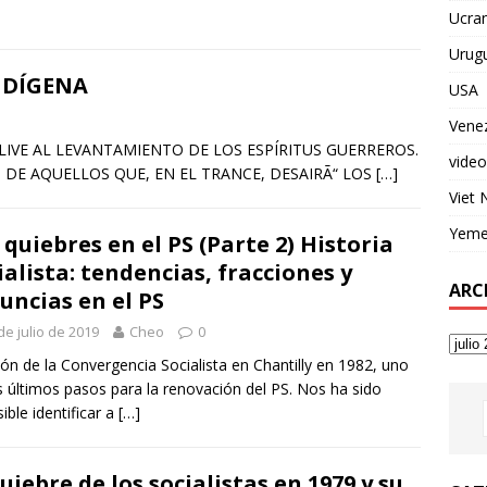
Ucran
Urug
NDÍGENA
USA
Vene
IVE AL LEVANTAMIENTO DE LOS ESPÍRITUS GUERREROS.
video
DE AQUELLOS QUE, EN EL TRANCE, DESAIRÃ“ LOS
[…]
Viet
Yem
 quiebres en el PS (Parte 2) Historia
ialista: tendencias, fracciones y
ARC
uncias en el PS
de julio de 2019
Cheo
0
ón de la Convergencia Socialista en Chantilly en 1982, uno
s últimos pasos para la renovación del PS. Nos ha sido
ible identificar a
[…]
quiebre de los socialistas en 1979 y su