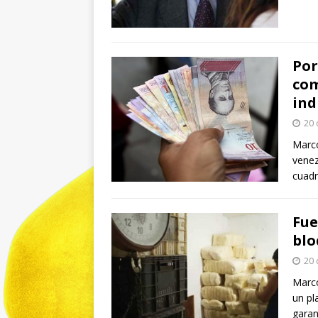
Por
com
ind
20 
Marco
venez
cuadr
Fue
blo
20 
Marco
un pl
garan