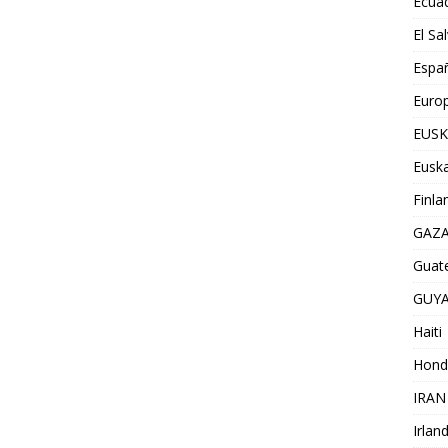
Ecua
El Sa
Espa
Euro
EUSK
Euska
Finla
GAZ
Guat
GUY
Haiti
Hond
IRAN
Irlan