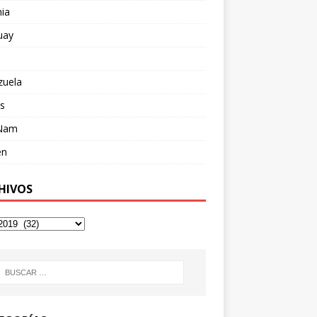
ia
uay
zuela
s
 Nam
en
HIVOS