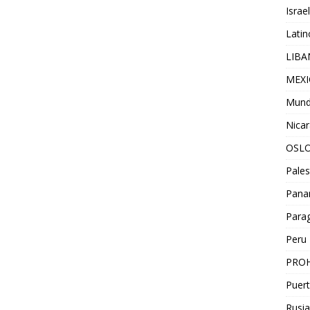
Israel
Lati
LIB
MEX
Mun
Nica
OSL
Pales
Pan
Para
Peru
PROH
Puert
Rusia