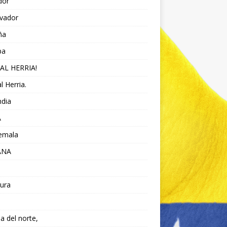
dor
lvador
ña
pa
AL HERRIA!
l Herria.
ndia
A
emala
ANA
ura
da del norte,