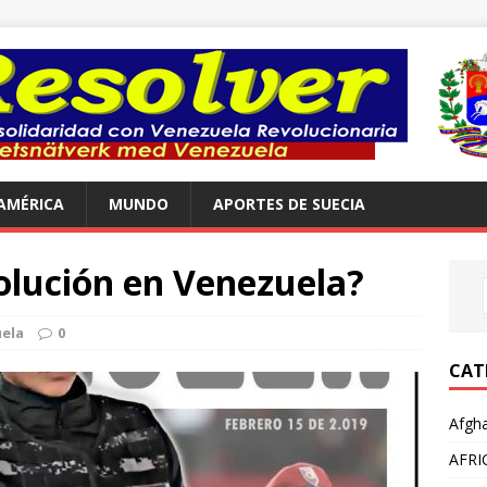
AMÉRICA
MUNDO
APORTES DE SUECIA
olución en Venezuela?
ela
0
CAT
Afgha
AFRI