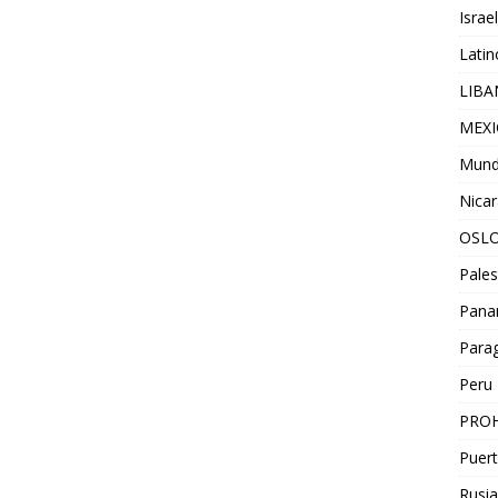
Israel
Lati
LIB
MEX
Mun
Nica
OSL
Pales
Pan
Para
Peru
PROH
Puert
Rusia