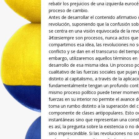
rebatir los prejuicios de una izquierda euroc
proceso de cambio.
Antes de desarrollar el contenido afirmativo
revolución, suponiendo que la confusión sobr
se centra en una visión equivocada de la revo
â€œsiempre son procesos, nunca actos que 
compartimos esa idea, las revoluciones no s
conflicto y se dan en el transcurso del tiem
embargo, utilizaremos aquellos términos en u
desarrollo de esa misma idea. Un proceso p
cualitativo de las fuerzas sociales que puja
distinto al capitalismo, a través de la aplica
fundamentalmente tengan un profundo conteni
mismo proceso político puede tener momento
fuerzas en su interior no permite el avance d
toma un rumbo distinto a la superación del c
componente de clases antipopulares. Esto o
instantáneas sino que representan una cons
es así, la pregunta sobre la existencia o no
sino imprescindible. Si las revoluciones no s