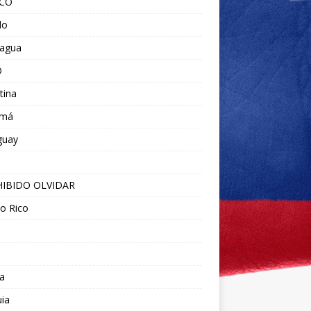
ICO
do
ragua
O
tina
amá
guay
IBIDO OLVIDAR
o Rico
a
ia