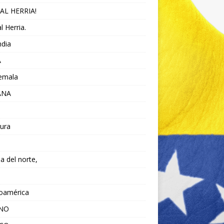
AL HERRIA!
l Herria.
ndia
A
emala
ANA
ura
da del norte,
noamérica
ANO