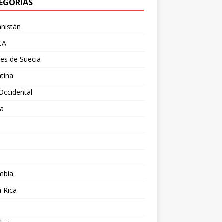
EGORÍAS
nistán
CA
es de Suecia
tina
Occidental
ia
l
a
mbia
 Rica