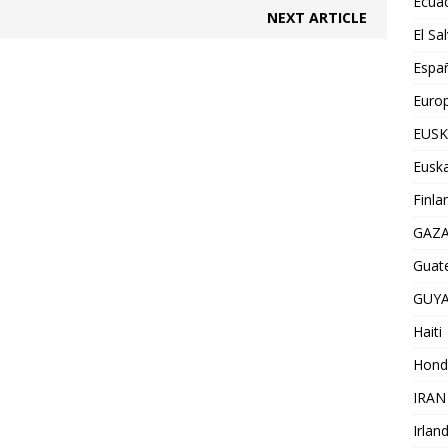
Ecua
NEXT ARTICLE
El Sa
Espa
Euro
EUSK
Euska
Finla
GAZ
Guat
GUY
Haiti
Hond
IRAN
Irlan