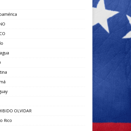
noamérica
ANO
ICO
do
ragua
O
tina
amá
guay
IBIDO OLVIDAR
o Rico