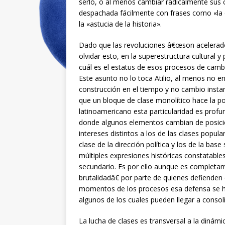
serlo, o al menos cambiar radicalmente sus 
despachada fácilmente con frases como «la 
la «astucia de la historia».
Dado que las revoluciones â€œson acelerado
olvidar esto, en la superestructura cultural y 
cuál es el estatus de esos procesos de cambi
Este asunto no lo toca Atilio, al menos no en
construcción en el tiempo y no cambio inst
que un bloque de clase monolítico hace la po
latinoamericano esta particularidad es profu
donde algunos elementos cambian de posició
intereses distintos a los de las clases popula
clase de la dirección política y los de la bas
múltiples expresiones históricas constatable
secundario. Es por ello aunque es completa
brutalidadâ€ por parte de quienes defienden
momentos de los procesos esa defensa se ha
algunos de los cuales pueden llegar a consol
La lucha de clases es transversal a la dinámi