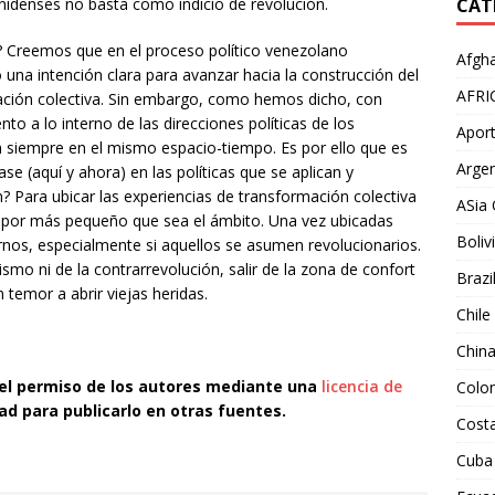
unidenses no basta como indicio de revolución.
CAT
? Creemos que en el proceso político venezolano
Afgha
na intención clara para avanzar hacia la construcción del
AFRI
mación colectiva. Sin embargo, como hemos dicho, con
o a lo interno de las direcciones políticas de los
Aport
n siempre en el mismo espacio-tiempo. Es por ello que es
Argen
se (aquí y ahora) en las políticas que se aplican y
 Para ubicar las experiencias de transformación colectiva
ASia 
, por más pequeño que sea el ámbito. Una vez ubicadas
Boliv
rnos, especialmente si aquellos se asumen revolucionarios.
smo ni de la contrarrevolución, salir de la zona de confort
Brazi
 temor a abrir viejas heridas.
Chile
Chin
 el permiso de los autores mediante una
licencia de
Colo
tad para publicarlo en otras fuentes.
Costa
Cuba