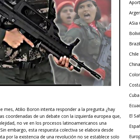
Aport
Argen
ASia 
Boliv
Brazi
Chile
Chin
Colo
Costa
Cuba
Ecua
e mes, Atilio Boron intenta responder a la pregunta ¿hay
El Sa
las coordenadas de un debate con la izquierda europea que,
ejidad, no ve en los procesos latinoamericanos una
Espa
o. Sin embargo, esta respuesta colectiva se elabora desde
Euro
 por la existencia de una revolución no se establece solo