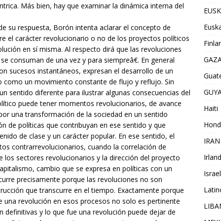
éntrica. Más bien, hay que examinar la dinámica interna del
EUSK
Euska
 de su respuesta, Borón intenta aclarar el concepto de
e el carácter revolucionario o no de los proyectos políticos
Finla
lución en sí misma. Al respecto dirá que las revoluciones
GAZ
se consuman de una vez y para siempreâ€. En general
on sucesos instantáneos, expresan el desarrollo de un
Guat
po como un movimiento constante de flujo y reflujo. Sin
GUY
n sentido diferente para ilustrar algunas consecuencias del
olítico puede tener momentos revolucionarios, de avance
Haiti
n por una transformación de la sociedad en un sentido
Hond
ción de políticas que contribuyan en ese sentido y que
do de clase y un carácter popular. En ese sentido, el
IRAN
s contrarrevolucionarios, cuando la correlación de
Irlan
e los sectores revolucionarios y la dirección del proyecto
apitalismo, cambio que se expresa en políticas con un
Israel
curre precisamente porque las revoluciones no son
Lati
trucción que transcurre en el tiempo. Exactamente porque
 de una revolución en esos procesos no solo es pertinente
LIB
on definitivas y lo que fue una revolución puede dejar de