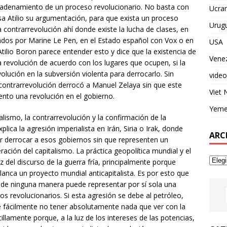
encadenamiento de un proceso revolucionario. No basta con
Ucran
asa Atilio su argumentación, para que exista un proceso
Urug
a contrarrevolución ahí donde existe la lucha de clases, en
tados por Marine Le Pen, en el Estado español con Vox o en
USA
Atilio Boron parece entender esto y dice que la existencia de
Vene
a revolución de acuerdo con los lugares que ocupen, si la
volución en la subversión violenta para derrocarlo. Sin
video
contrarrevolución derrocó a Manuel Zelaya sin que este
Viet
to una revolución en el gobierno.
Yem
alismo, la contrarrevolución y la confirmación de la
lica la agresión imperialista en Irán, Siria o Irak, donde
ARC
or derrocar a esos gobiernos sin que representen un
ación del capitalismo. La práctica geopolítica mundial y el
z del discurso de la guerra fría, principalmente porque
lanca un proyecto mundial anticapitalista. Es por esto que
 de ninguna manera puede representar por sí sola una
nos revolucionarios. Si esta agresión se debe al petróleo,
e fácilmente no tener absolutamente nada que ver con la
illamente porque, a la luz de los intereses de las potencias,