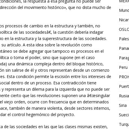
MEX
condiciones, la respuesta a esa pregunta no puede ser
dirección del movimiento histórico», que no dista mucho de
Mun
Nica
s procesos de cambio en la estructura y también, no
OSL
política de las sociedadesâ€, la cuestión debería indagar
o en la estructura y la superestructura de las sociedades.
Pales
 su artículo. A esta idea sobre la revolución como
Pan
antáneo se debe agregar que tampoco es procesos en el
lítica o toma el poder, sino que supone (en el caso
Para
nda) una dinámica compleja dentro del bloque histórico,
Peru
n sin salirse de él y otros representan desde un comienzo
res. Esta condición permite la escisión entre los intereses de
PROH
e social dentro de un proceso. Esa contradicción tiene
Puert
s y representa un dilema para la izquierda que no puede ser
mente cierto que las revoluciones suponen una â€œsingular
Rusia
 el viejo orden, ocurre con frecuencia que en determinados
Siria
ce, también de manera violenta, desde sectores internos,
idar el control hegemónico del proyecto.
Sueci
Turqu
ca de las sociedades en las que las clases mismas existen,