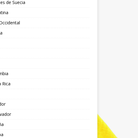
es de Suecia
tina
Occidental
ia
l
a
mbia
 Rica
dor
lvador
ña
pa