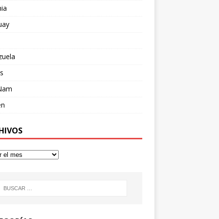
ia
uay
zuela
s
 Nam
en
HIVOS