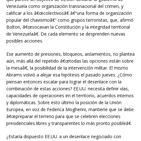
Venezuela como organización transnacional del crimen, y
calificar a los â€œcolectivosâ€ â€“una forma de organización
popular del chavismoâ€“ como grupos terroristas, que, afirmó
Bolton, â€œsocavan la Constitución y la integridad territorial
de Venezuelaâ€. De cada elemento se desprenden nuevas
posibles acciones.
Ese aumento de presiones, bloqueos, aislamientos, no plantea
aún, más allá del repetido â€œtodas las opciones están sobre
la mesaâ€, la posibilidad de la intervención militar. El mismo
Abrams volvió a alejar esa hipótesis el pasado jueves. ¿Cómo
piensan entonces escalar para lograr el desenlace con la
combinación de estas acciones? EE.UU. necesita definir vías,
capacidades de operaciones en el territorio, acuerdos internos
y diplomáticas. Sobre esto último la posición de la Unión
Europea, en voz de Federica Mogherini, mantiene que se debe
â€œpreparar el terreno para que se celebren elecciones
presidenciales libres y transparentes lo más pronto posibleâ€.
¿Estaría dispuesto EE.UU. a un desenlace negociado con