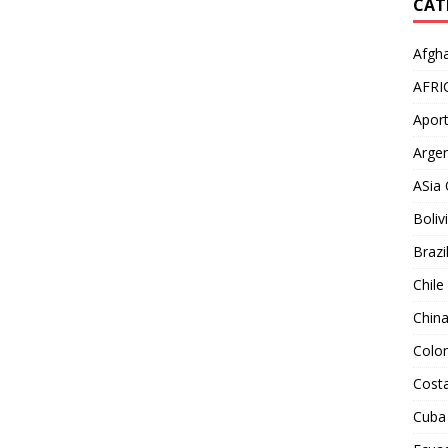
CAT
Afgha
AFRI
Aport
Argen
ASia 
Boliv
Brazi
Chile
Chin
Colo
Costa
Cuba