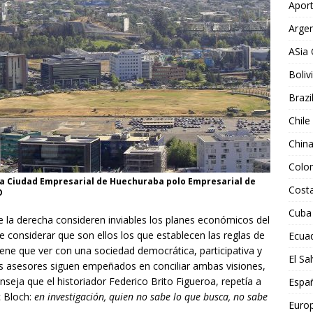
Aport
Argen
ASia 
Boliv
Brazi
Chile
Chin
Colo
la Ciudad Empresarial de Huechuraba polo Empresarial de
Costa
O
Cuba
de la derecha consideren inviables los planes económicos del
e considerar que son ellos los que establecen las reglas de
Ecua
ene que ver con una sociedad democrática, participativa y
El Sa
us asesores siguen empeñados en conciliar ambas visiones,
seja que el historiador Federico Brito Figueroa, repetía a
Espa
 Bloch:
en investigación, quien no sabe lo que busca, no sabe
Euro