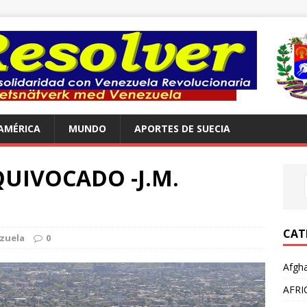
AMÉRICA
MUNDO
APORTES DE SUECIA
UIVOCADO -J.M.
CAT
zuela
0
Afgha
AFRI