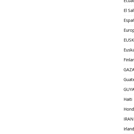
Ecua
El Sa
Espa
Euro
EUSK
Euska
Finla
GAZ
Guat
GUY
Haiti
Hond
IRAN
Irlan