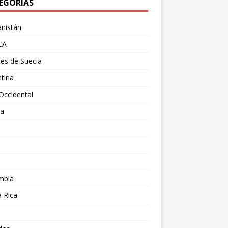
EGORÍAS
nistán
CA
es de Suecia
tina
Occidental
ia
l
a
mbia
 Rica