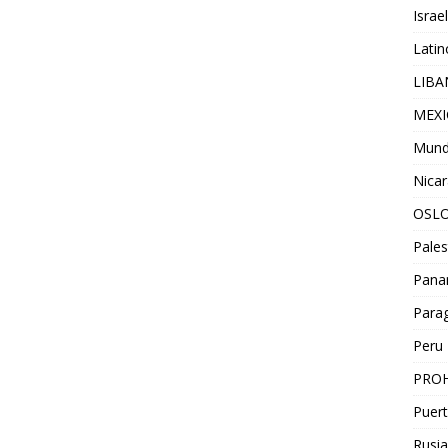
Israel
Lati
LIB
MEX
Mun
Nica
OSL
Pales
Pan
Para
Peru
PROH
Puert
Rusia