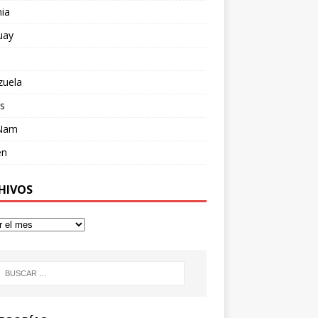
ia
uay
zuela
s
 Nam
en
HIVOS