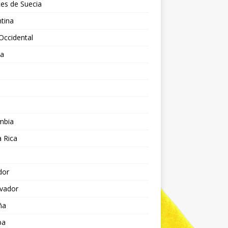
es de Suecia
tina
Occidental
ia
l
a
mbia
 Rica
dor
lvador
ña
pa