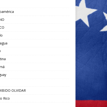
noamérica
ANO
ICO
do
ragua
O
tina
amá
guay
IBIDO OLVIDAR
o Rico