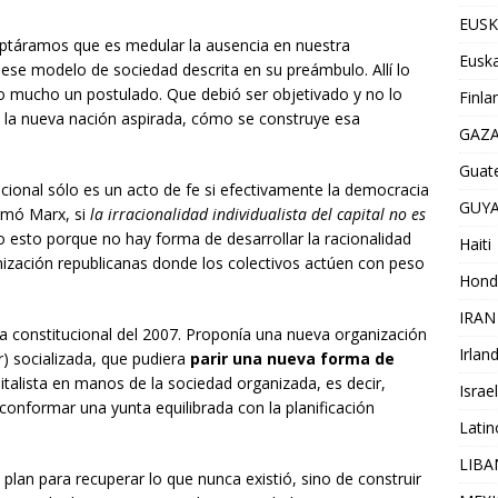
EUSK
eptáramos que es medular la ausencia en nuestra
Euska
ese modelo de sociedad descrita en su preámbulo. Allí lo
o mucho un postulado. Que debió ser objetivado y no lo
Finla
 la nueva nación aspirada, cómo se construye esa
GAZ
Guat
cional sólo es un acto de fe si efectivamente la democracia
GUY
irmó Marx, si
la irracionalidad individualista del capital no es
o esto porque no hay forma de desarrollar la racionalidad
Haiti
nización republicanas donde los colectivos actúen con peso
Hond
IRAN
a constitucional del 2007. Proponía una nueva organización
Irlan
er) socializada, que pudiera
parir una nueva forma de
italista en manos de la sociedad organizada, es decir,
Israel
conformar una yunta equilibrada con la planificación
Lati
LIB
 plan para recuperar lo que nunca existió, sino de construir