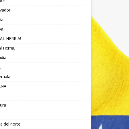
dor
lvador
ña
pa
AL HERRIA!
l Herria.
ndia
A
emala
ANA
ura
da del norte,