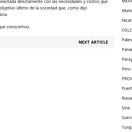
MEX
conectada directamente con las necesidades y costos que
 objetivo último de la sociedad que, como dijo
Mun
cia.
Nica
 que conocemos.
OSL
Pales
NEXT ARTICLE
Pan
Para
Peru
PROH
Puert
Rusia
Siria
Sueci
Turqu