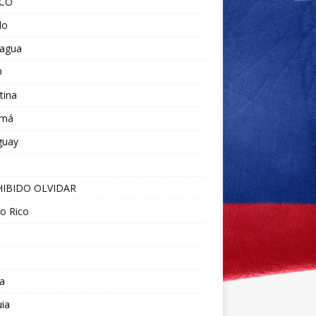
ICO
do
ragua
O
tina
amá
guay
IBIDO OLVIDAR
o Rico
a
ia