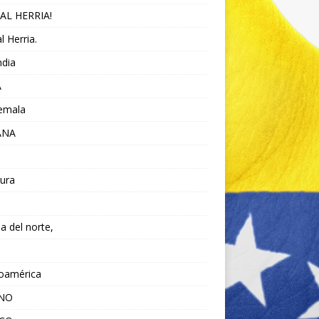
AL HERRIA!
l Herria.
ndia
A
emala
ANA
ura
da del norte,
noamérica
ANO