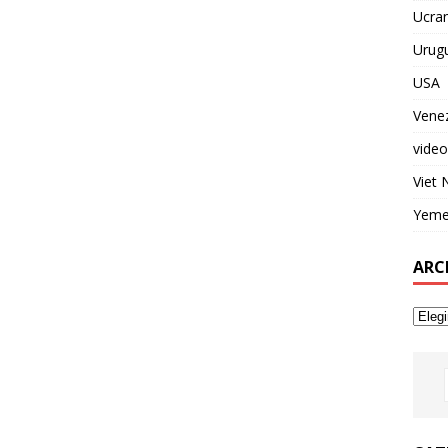
Ucran
Urug
USA
Vene
video
Viet
Yem
ARC