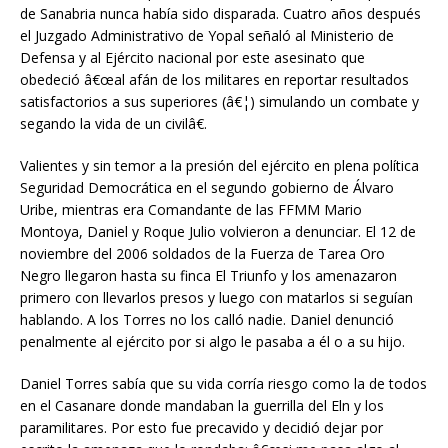
de Sanabria nunca había sido disparada. Cuatro años después
el Juzgado Administrativo de Yopal señaló al Ministerio de
Defensa y al Ejército nacional por este asesinato que
obedeció â€œal afán de los militares en reportar resultados
satisfactorios a sus superiores (â€¦) simulando un combate y
segando la vida de un civilâ€.
Valientes y sin temor a la presión del ejército en plena política
Seguridad Democrática en el segundo gobierno de Álvaro
Uribe, mientras era Comandante de las FFMM Mario
Montoya, Daniel y Roque Julio volvieron a denunciar. El 12 de
noviembre del 2006 soldados de la Fuerza de Tarea Oro
Negro llegaron hasta su finca El Triunfo y los amenazaron
primero con llevarlos presos y luego con matarlos si seguían
hablando. A los Torres no los calló nadie. Daniel denunció
penalmente al ejército por si algo le pasaba a él o a su hijo.
Daniel Torres sabía que su vida corría riesgo como la de todos
en el Casanare donde mandaban la guerrilla del Eln y los
paramilitares. Por esto fue precavido y decidió dejar por