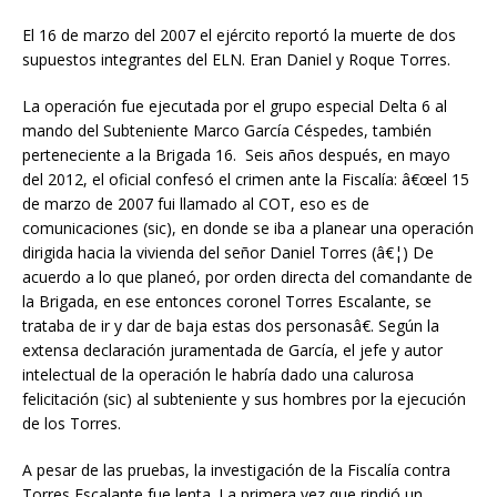
El 16 de marzo del 2007 el ejército reportó la muerte de dos
supuestos integrantes del ELN. Eran Daniel y Roque Torres.
La operación fue ejecutada por el grupo especial Delta 6 al
mando del Subteniente Marco García Céspedes, también
perteneciente a la Brigada 16. Seis años después, en mayo
del 2012, el oficial confesó el crimen ante la Fiscalía: â€œel 15
de marzo de 2007 fui llamado al COT, eso es de
comunicaciones (sic), en donde se iba a planear una operación
dirigida hacia la vivienda del señor Daniel Torres (â€¦) De
acuerdo a lo que planeó, por orden directa del comandante de
la Brigada, en ese entonces coronel Torres Escalante, se
trataba de ir y dar de baja estas dos personasâ€. Según la
extensa declaración juramentada de García, el jefe y autor
intelectual de la operación le habría dado una calurosa
felicitación (sic) al subteniente y sus hombres por la ejecución
de los Torres.
A pesar de las pruebas, la investigación de la Fiscalía contra
Torres Escalante fue lenta. La primera vez que rindió un