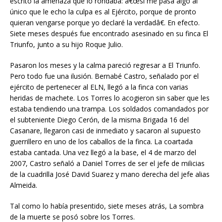
escrito la amenaza que lo rondaba: â€œsi me pasa algo al
único que le echo la culpa es al Ejército, porque de pronto
quieran vengarse porque yo declaré la verdadâ€. En efecto.
Siete meses después fue encontrado asesinado en su finca El
Triunfo, junto a su hijo Roque Julio.
Pasaron los meses y la calma pareció regresar a El Triunfo.
Pero todo fue una ilusión. Bernabé Castro, señalado por el
ejército de pertenecer al ELN, llegó a la finca con varias
heridas de machete. Los Torres lo acogieron sin saber que les
estaba tendiendo una trampa. Los soldados comandados por
el subteniente Diego Cerón, de la misma Brigada 16 del
Casanare, llegaron casi de inmediato y sacaron al supuesto
guerrillero en uno de los caballos de la finca. La coartada
estaba cantada. Una vez llegó a la base, el 4 de marzo del
2007, Castro señaló a Daniel Torres de ser el jefe de milicias
de la cuadrilla José David Suarez y mano derecha del jefe alias
Almeida.
Tal como lo había presentido, siete meses atrás, La sombra
de la muerte se posó sobre los Torres.