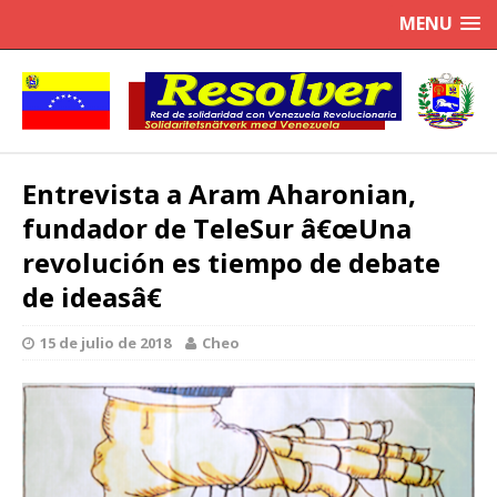
MENU
Entrevista a Aram Aharonian,
fundador de TeleSur â€œUna
revolución es tiempo de debate
de ideasâ€
15 de julio de 2018
Cheo