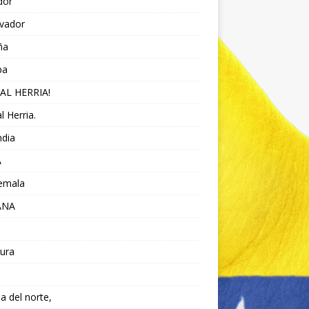
dor
lvador
ña
pa
AL HERRIA!
l Herria.
ndia
A
emala
ANA
ura
da del norte,