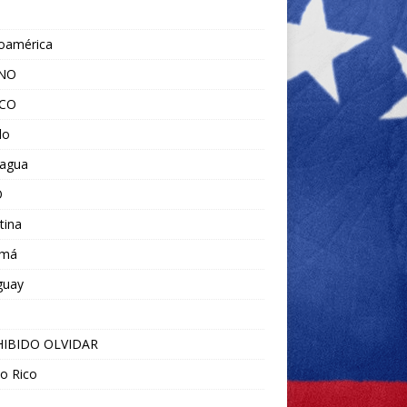
noamérica
ANO
ICO
do
ragua
O
tina
amá
guay
IBIDO OLVIDAR
o Rico