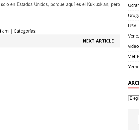
solo en Estados Unidos, porque aquí es el Kukluxklan, pero
Ucran
Urug
USA
4 am | Categorías:
Vene
NEXT ARTICLE
video
Viet
Yem
ARC