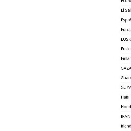
Ecua
El Sa
Espa
Euro
EUSK
Euska
Finla
GAZ
Guat
GUY
Haiti
Hond
IRAN
Irlan