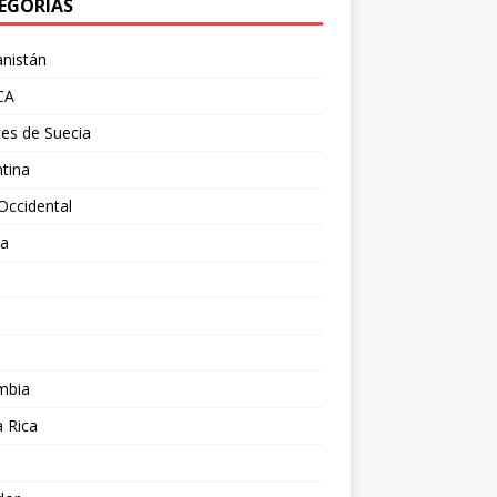
EGORÍAS
nistán
CA
es de Suecia
tina
Occidental
ia
l
a
mbia
 Rica