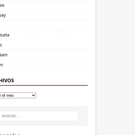
ia
uay
zuela
s
 Nam
en
HIVOS