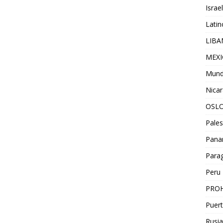
Israel
Lati
LIB
MEX
Mun
Nica
OSL
Pales
Pan
Para
Peru
PROH
Puert
Rusia