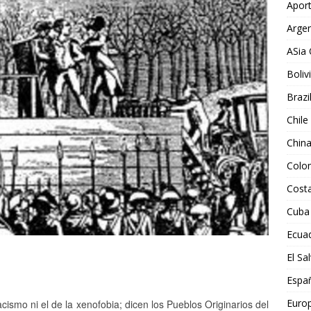
Aport
Argen
ASia 
Boliv
Brazi
Chile
Chin
Colo
Costa
Cuba
Ecua
El Sa
Espa
Euro
ismo ni el de la xenofobia; dicen los Pueblos Originarios del