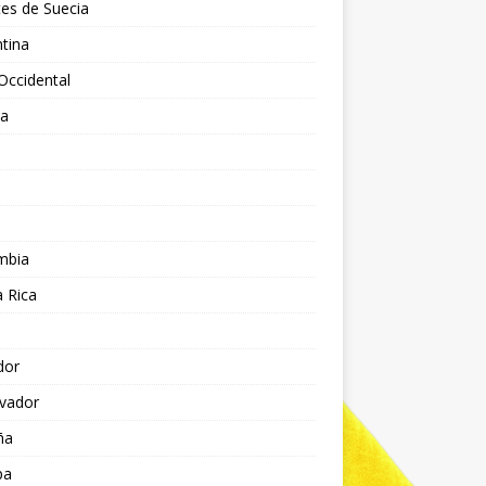
es de Suecia
tina
Occidental
ia
l
a
mbia
 Rica
dor
lvador
ña
pa