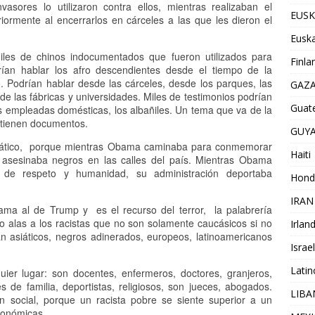
vasores lo utilizaron contra ellos, mientras realizaban el
EUSK
iormente al encerrarlos en cárceles a las que les dieron el
Euska
iles de chinos indocumentados que fueron utilizados para
Finla
rían hablar los afro descendientes desde el tiempo de la
no. Podrían hablar desde las cárceles, desde los parques, las
GAZ
de las fábricas y universidades. Miles de testimonios podrían
Guat
as empleadas domésticas, los albañiles. Un tema que va de la
 tienen documentos.
GUY
temático, porque mientras Obama caminaba para conmemorar
Haiti
 asesinaba negros en las calles del país. Mientras Obama
n, de respeto y humanidad, su administración deportaba
Hond
IRAN
ma al de Trump y es el recurso del terror, la palabrería
o alas a los racistas que no son solamente caucásicos si no
Irlan
an asiáticos, negros adinerados, europeos, latinoamericanos
Israel
Lati
ier lugar: son docentes, enfermeros, doctores, granjeros,
 de familia, deportistas, religiosos, son jueces, abogados.
LIB
 social, porque un racista pobre se siente superior a un
conómicas.