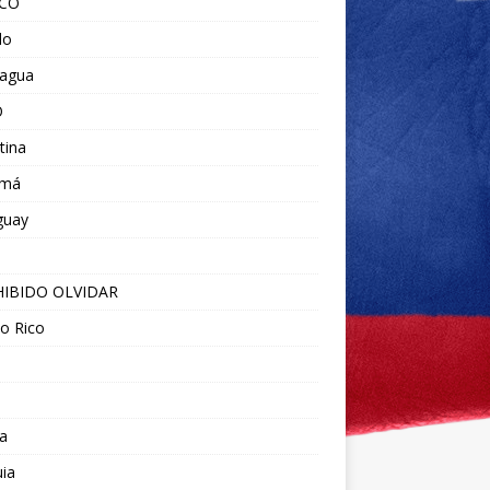
ICO
do
ragua
O
tina
amá
guay
IBIDO OLVIDAR
o Rico
a
ia