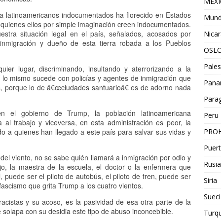
MEX
tra latinoamericanos indocumentados ha florecido en Estados
Mun
 quienes ellos por simple imaginación creen indocumentados.
tra situación legal en el país, señalados, acosados por
Nica
inmigración y dueño de esta tierra robada a los Pueblos
OSL
Pales
uier lugar, discriminando, insultando y aterrorizando a la
 lo mismo sucede con policías y agentes de inmigración que
Pan
ís, porque lo de â€œciudades santuarioâ€ es de adorno nada
Para
 en el gobierno de Trump, la población latinoamericana
Peru
al trabajo y viceversa, en esta administración es peor, la
PROH
do a quienes han llegado a este país para salvar sus vidas y
Puert
del viento, no se sabe quién llamará a inmigración por odio y
Rusia
, la maestra de la escuela, el doctor o la enfermera que
, puede ser el piloto de autobús, el piloto de tren, puede ser
Siria
fascismo que grita Trump a los cuatro vientos.
Sueci
acistas y su acoso, es la pasividad de esa otra parte de la
 solapa con su desidia este tipo de abuso inconcebible.
Turqu