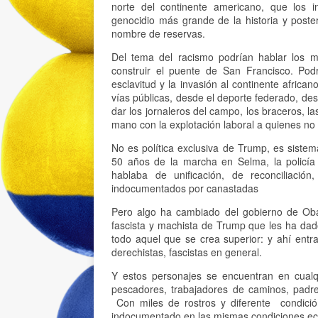
norte del continente americano, que los in
genocidio más grande de la historia y poster
nombre de reservas.
Del tema del racismo podrían hablar los m
construir el puente de San Francisco. Pod
esclavitud y la invasión al continente africa
vías públicas, desde el deporte federado, des
dar los jornaleros del campo, los braceros, l
mano con la explotación laboral a quienes no
No es política exclusiva de Trump, es sis
50 años de la marcha en Selma, la policía
hablaba de unificación, de reconciliació
indocumentados por canastadas
Pero algo ha cambiado del gobierno de Oba
fascista y machista de Trump que les ha dad
todo aquel que se crea superior: y ahí entr
derechistas, fascistas en general.
Y estos personajes se encuentran en cualqu
pescadores, trabajadores de caminos, padres
Con miles de rostros y diferente condición
indocumentado en las mismas condiciones e