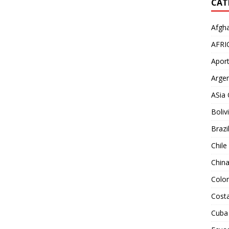
CAT
Afgha
AFRI
Aport
Argen
ASia 
Boliv
Brazi
Chile
Chin
Colo
Costa
Cuba