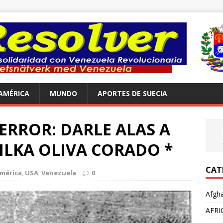
AMÉRICA
MUNDO
APORTES DE SUECIA
ERROR: DARLE ALAS A
 ILKA OLIVA CORADO *
CAT
mérica
,
USA
,
Venezuela
0
Afgha
AFRI