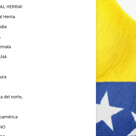
AL HERRIA!
l Herria.
ndia
A
emala
ANA
ura
da del norte,
noamérica
ANO