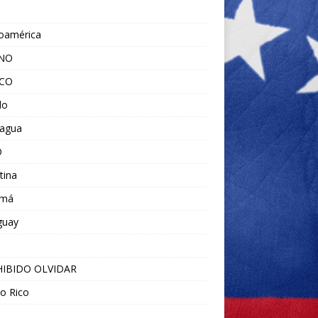
noamérica
ANO
ICO
do
ragua
O
tina
amá
guay
IBIDO OLVIDAR
o Rico