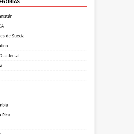
EGORÍAS
nistán
CA
es de Suecia
tina
Occidental
ia
l
a
mbia
 Rica