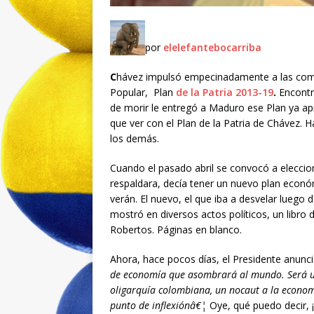
por
elelefantebocarriba
C
hávez impulsó empecinadamente a las comun
Popular,
Plan
de la Patria 2013-19
.
Encontr
de morir le entregó a Maduro ese Plan ya a
que ver con el Plan de la Patria de Chávez.
los demás.
Cuando el pasado abril se convocó a eleccion
respaldara, decía tener un nuevo plan econó
verán. El nuevo, el que iba a desvelar luego 
mostró en diversos actos políticos, un libr
Robertos. Páginas en blanco.
Ahora, hace pocos días, el Presidente anunc
de economía que asombrará al mundo. Será un
oligarquía colombiana, un nocaut a la econo
punto de inflexiónâ€¦
Oye, qué puedo decir, 