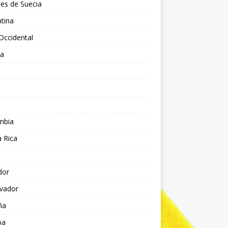
es de Suecia
tina
Occidental
ia
l
a
mbia
 Rica
dor
lvador
ña
pa