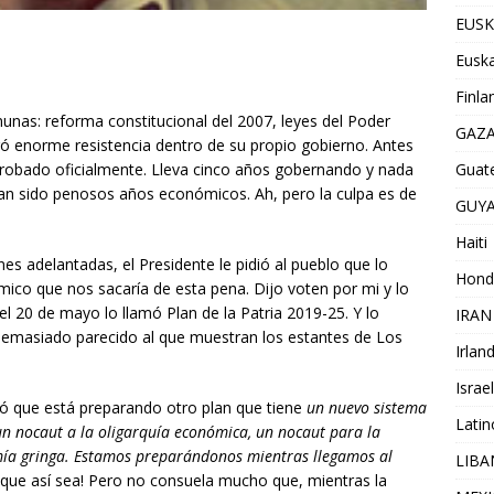
EUSK
Euska
Finla
as: reforma constitucional del 2007, leyes del Poder
GAZ
ó enorme resistencia dentro de su propio gobierno. Antes
probado oficialmente. Lleva cinco años gobernando y nada
Guat
 Han sido penosos años económicos. Ah, pero la culpa es de
GUY
Haiti
es adelantadas, el Presidente le pidió al pueblo que lo
Hond
mico que nos sacaría de esta pena. Dijo voten por mi y lo
del 20 de mayo lo llamó Plan de la Patria 2019-25. Y lo
IRAN
o demasiado parecido al que muestran los estantes de Los
Irlan
Israel
ió que está preparando otro plan que tiene
un nuevo sistema
Lati
 nocaut a la oligarquía económica, un nocaut para la
mía gringa. Estamos preparándonos mientras llegamos al
LIB
¡que así sea! Pero no consuela mucho que, mientras la