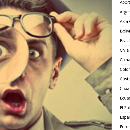
Aport
Argen
ASia 
Boliv
Brazi
Chile
Chin
Colo
Costa
Cuba
Ecua
El Sa
Espa
Euro