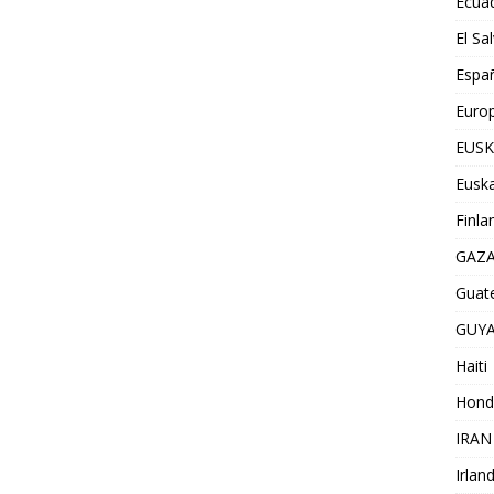
Ecua
El Sa
Espa
Euro
EUSK
Euska
Finla
GAZ
Guat
GUY
Haiti
Hond
IRAN
Irlan