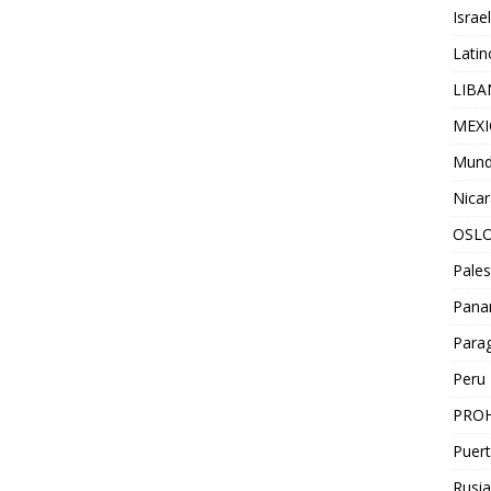
Israel
Lati
LIB
MEX
Mun
Nica
OSL
Pales
Pan
Para
Peru
PROH
Puert
Rusia