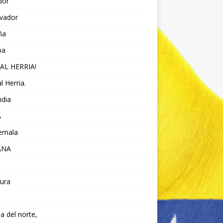
dor
lvador
ña
pa
AL HERRIA!
l Herria.
ndia
A
emala
ANA
ura
da del norte,