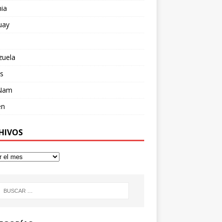
ia
uay
zuela
s
 Nam
en
HIVOS