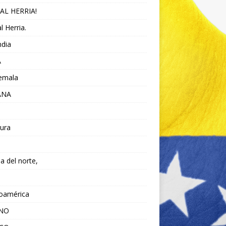
AL HERRIA!
l Herria.
ndia
A
emala
ANA
ura
da del norte,
noamérica
ANO