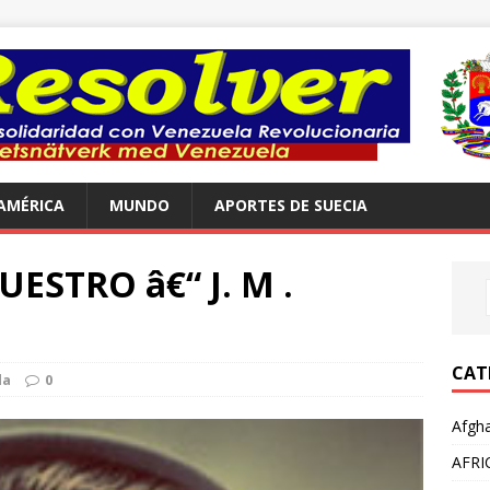
AMÉRICA
MUNDO
APORTES DE SUECIA
ESTRO â€“ J. M .
CAT
la
0
Afgha
AFRI