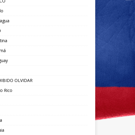
ICO
do
ragua
O
tina
amá
guay
IBIDO OLVIDAR
o Rico
a
ia