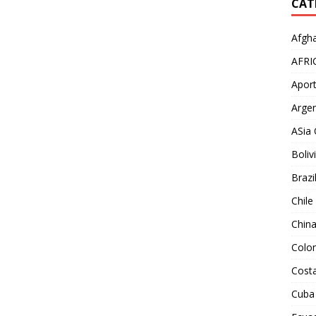
CAT
Afgha
AFRI
Aport
Argen
ASia 
Boliv
Brazi
Chile
Chin
Colo
Costa
Cuba