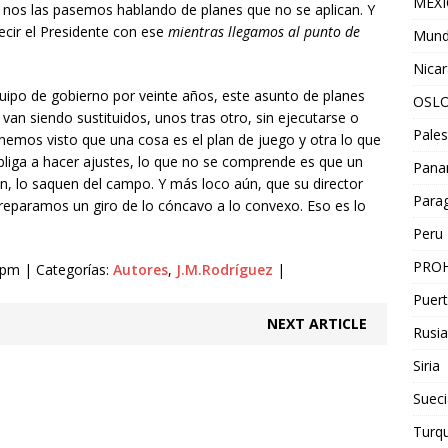
MEX
s, nos las pasemos hablando de planes que no se aplican. Y
ecir el Presidente con ese
mientras llegamos al punto de
Mun
Nica
equipo de gobierno por veinte años, este asunto de planes
OSL
 van siendo sustituidos, unos tras otro, sin ejecutarse o
Pales
hemos visto que una cosa es el plan de juego y otra lo que
obliga a hacer ajustes, lo que no se comprende es que un
Pan
, lo saquen del campo. Y más loco aún, que su director
Para
preparamos un giro de lo cóncavo a lo convexo. Eso es lo
Peru
PROH
9 pm | Categorías:
Autores
,
J.M.Rodríguez
|
Puert
NEXT ARTICLE
Rusia
Siria
Sueci
Turqu