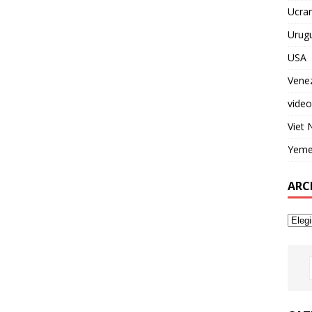
Ucran
Urug
USA
Vene
video
Viet
Yem
ARC