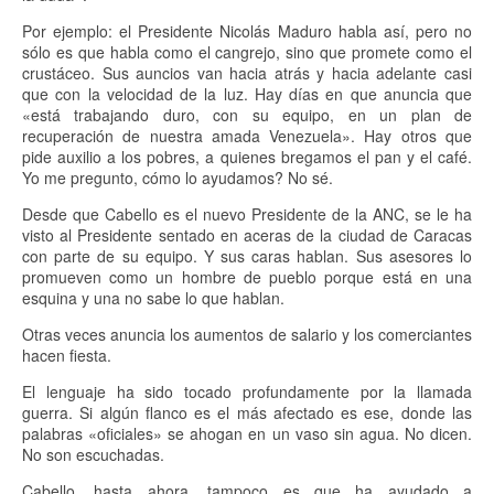
Por ejemplo: el Presidente Nicolás Maduro habla así, pero no
sólo es que habla como el cangrejo, sino que promete como el
crustáceo. Sus auncios van hacia atrás y hacia adelante casi
que con la velocidad de la luz. Hay días en que anuncia que
«está trabajando duro, con su equipo, en un plan de
recuperación de nuestra amada Venezuela». Hay otros que
pide auxilio a los pobres, a quienes bregamos el pan y el café.
Yo me pregunto, cómo lo ayudamos? No sé.
Desde que Cabello es el nuevo Presidente de la ANC, se le ha
visto al Presidente sentado en aceras de la ciudad de Caracas
con parte de su equipo. Y sus caras hablan. Sus asesores lo
promueven como un hombre de pueblo porque está en una
esquina y una no sabe lo que hablan.
Otras veces anuncia los aumentos de salario y los comerciantes
hacen fiesta.
El lenguaje ha sido tocado profundamente por la llamada
guerra. Si algún flanco es el más afectado es ese, donde las
palabras «oficiales» se ahogan en un vaso sin agua. No dicen.
No son escuchadas.
Cabello, hasta ahora, tampoco es que ha ayudado a