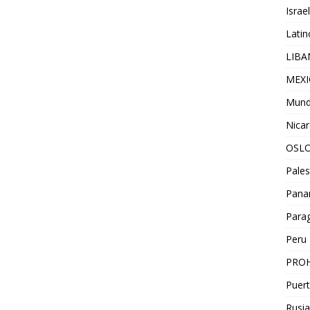
Israel
Lati
LIB
MEX
Mun
Nica
OSL
Pales
Pan
Para
Peru
PROH
Puert
Rusia