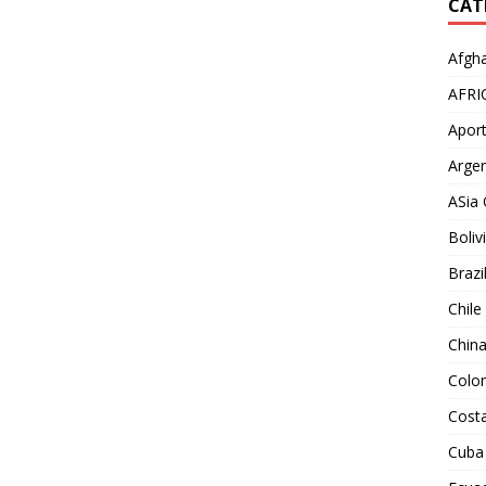
CAT
Afgha
AFRI
Aport
Argen
ASia 
Boliv
Brazi
Chile
Chin
Colo
Costa
Cuba