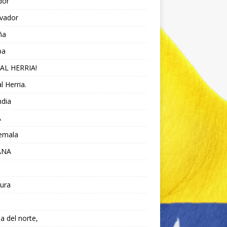
dor
lvador
ña
pa
AL HERRIA!
l Herria.
ndia
A
emala
ANA
ura
da del norte,