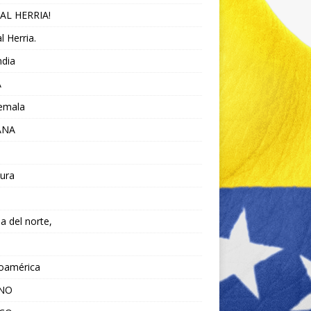
AL HERRIA!
l Herria.
ndia
A
emala
ANA
ura
da del norte,
noamérica
ANO