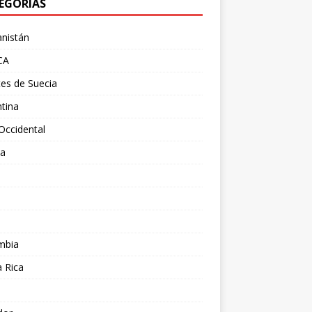
EGORÍAS
nistán
CA
es de Suecia
tina
Occidental
ia
l
a
mbia
 Rica