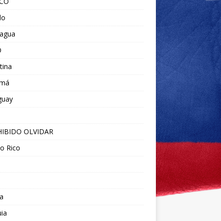
ICO
do
ragua
O
tina
amá
guay
IBIDO OLVIDAR
o Rico
a
ia