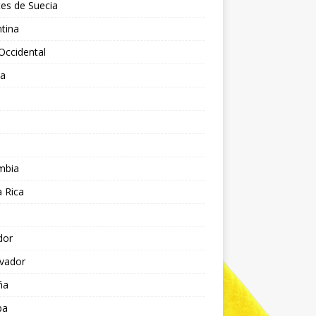
es de Suecia
tina
Occidental
ia
l
a
mbia
 Rica
dor
lvador
ña
pa