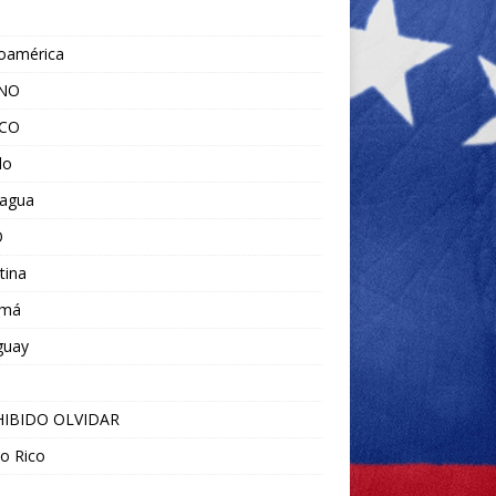
noamérica
ANO
ICO
do
ragua
O
tina
amá
guay
IBIDO OLVIDAR
o Rico