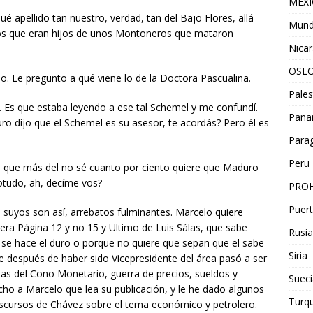
MEX
é apellido tan nuestro, verdad, tan del Bajo Flores, allá
Mun
os que eran hijos de unos Montoneros que mataron
Nica
OSL
rdo. Le pregunto a qué viene lo de la Doctora Pascualina.
Pales
. Es que estaba leyendo a ese tal Schemel y me confundí.
Pan
o dijo que el Schemel es su asesor, te acordás? Pero él es
Para
Peru
ho que más del no sé cuanto por ciento quiere que Maduro
otudo, ah, decíme vos?
PROH
Puert
 suyos son así, arrebatos fulminantes. Marcelo quiere
yera Página 12 y no 15 y Ultimo de Luis Sálas, que sabe
Rusia
 se hace el duro o porque no quiere que sepan que el sabe
Siria
e después de haber sido Vicepresidente del área pasó a ser
as del Cono Monetario, guerra de precios, sueldos y
Sueci
dicho a Marcelo que lea su publicación, y le he dado algunos
Turqu
discursos de Chávez sobre el tema económico y petrolero.