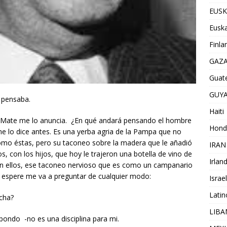
EUSK
Euska
Finla
GAZ
Guat
GUY
 pensaba.
Haiti
l Mate me lo anuncia. ¿En qué andará pensando el hombre
Hond
 me lo dice antes. Es una yerba agria de la Pampa que no
omo éstas, pero su taconeo sobre la madera que le añadió
IRAN
, con los hijos, que hoy le trajeron una botella de vino de
Irlan
n ellos, ese taconeo nervioso que es como un campanario
 espere me va a preguntar de cualquier modo:
Israel
Lati
cha?
LIB
pondo -no es una disciplina para mi.