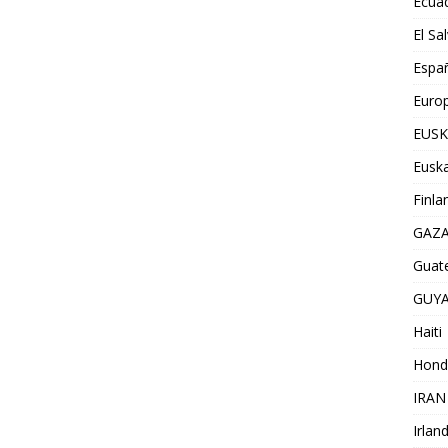
Ecua
El Sa
Espa
Euro
EUSK
Euska
Finla
GAZ
Guat
GUY
Haiti
Hond
IRAN
Irlan