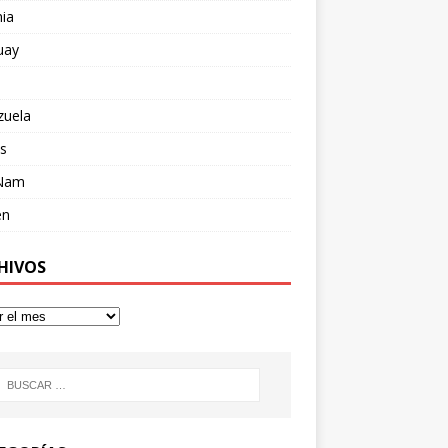
ia
uay
zuela
s
 Nam
en
HIVOS