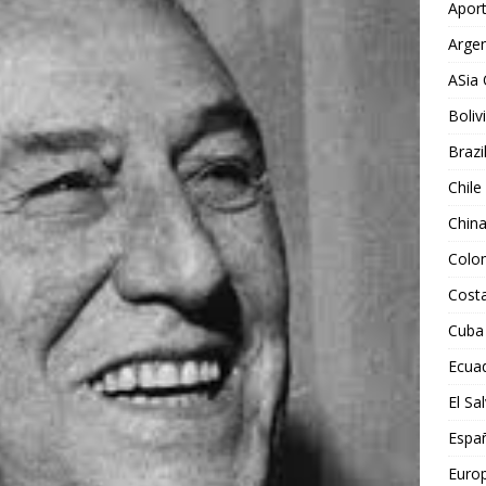
Aport
Argen
ASia 
Boliv
Brazi
Chile
Chin
Colo
Costa
Cuba
Ecua
El Sa
Espa
Euro