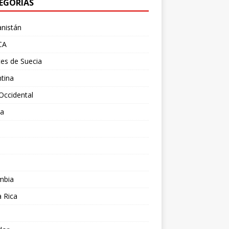
EGORÍAS
nistán
CA
es de Suecia
tina
Occidental
ia
l
a
mbia
 Rica