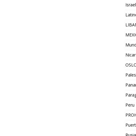
Israel
Lati
LIB
MEX
Mun
Nica
OSL
Pales
Pan
Para
Peru
PROH
Puert
Rusia