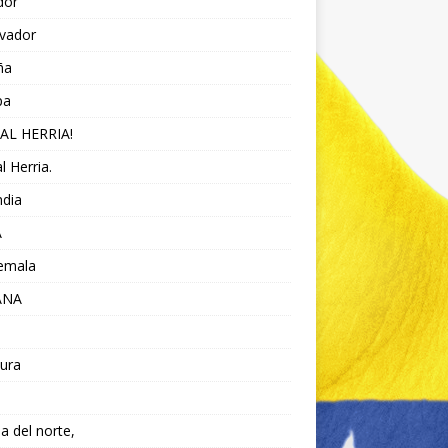
dor
lvador
ña
pa
AL HERRIA!
l Herria.
ndia
A
emala
ANA
ura
da del norte,