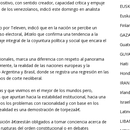
 positivo, con sentido creador, capacidad crítica y empuje
EUSK
s de los venezolanos, indicó este domingo en analista
Euska
Finla
 por Televen, indicó que en la nación se percibe un
so electoral, â€œlo que confirma una tendencia a la
GAZ
je integral de la coyuntura política y social que encara el
Guat
GUY
acionales, marca una diferencia con respeto al panorama
Haiti
iente, la realidad de las naciones europeas y la
rgentina y Brasil, donde se registra una regresión en las
Hond
nos de corte neoliberal.
IRAN
 y que vivimos en el mejor de los mundos pero,
Irlan
ue apuntan hacia la estabilidad institucional, hacia una
Israel
dos los problemas con racionalidad y con base en los
ealidad es una demostración de torpezaâ€.
Lati
LIB
osición â€œestán obligados a tomar conciencia acerca de
 rupturas del orden constitucional o en debates