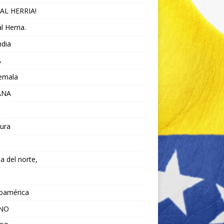
AL HERRIA!
l Herria.
ndia
A
emala
ANA
ura
da del norte,
noamérica
ANO