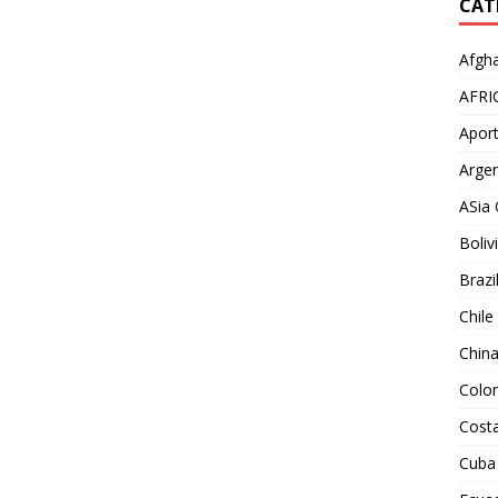
CAT
Afgha
AFRI
Aport
Argen
ASia 
Boliv
Brazi
Chile
Chin
Colo
Costa
Cuba