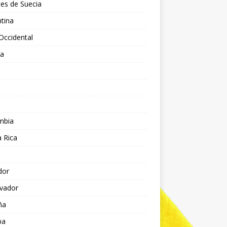
es de Suecia
tina
Occidental
ia
l
a
mbia
 Rica
dor
lvador
ña
pa