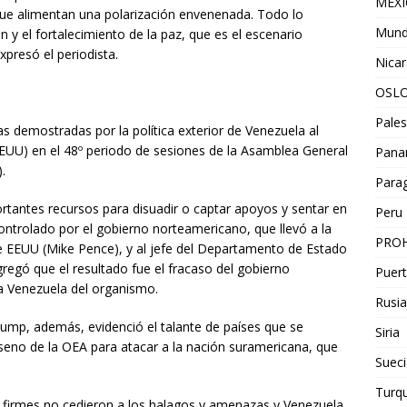
MEX
que alimentan una polarización envenenada. Todo lo
Mun
n y el fortalecimiento de la paz, que es el escenario
xpresó el periodista.
Nica
OSL
Pales
s demostradas por la política exterior de Venezuela al
EUU) en el 48º periodo de sesiones de la Asamblea General
Pan
.
Para
tantes recursos para disuadir o captar apoyos y sentar en
Peru
controlado por el gobierno norteamericano, que llevó a la
PROH
e EEUU (Mike Pence), y al jefe del Departamento de Estado
gregó que el resultado fue el fracaso del gobierno
Puert
a Venezuela del organismo.
Rusia
rump, además, evidenció el talante de países que se
Siria
 seno de la OEA para atacar a la nación suramericana, que
Sueci
Turqu
firmes no cedieron a los halagos y amenazas y Venezuela