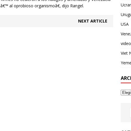
Ucran
aoâ€™ al oprobioso organismoâ€, dijo Rangel.
Urug
NEXT ARTICLE
USA
Vene
video
Viet
Yem
ARC