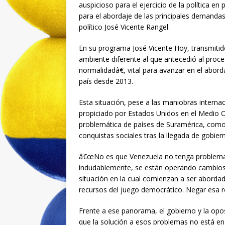
auspicioso para el ejercicio de la política en
para el abordaje de las principales demanda
político José Vicente Rangel.
En su programa José Vicente Hoy, transmitido
ambiente diferente al que antecedió al proce
normalidadâ€, vital para avanzar en el aborda
país desde 2013.
Esta situación, pese a las maniobras intern
propiciado por Estados Unidos en el Medio Or
problemática de países de Suramérica, como A
conquistas sociales tras la llegada de gobier
â€œNo es que Venezuela no tenga problemas
indudablemente, se están operando cambios q
situación en la cual comienzan a ser aborda
recursos del juego democrático. Negar esa r
Frente a ese panorama, el gobierno y la op
que la solución a esos problemas no está en