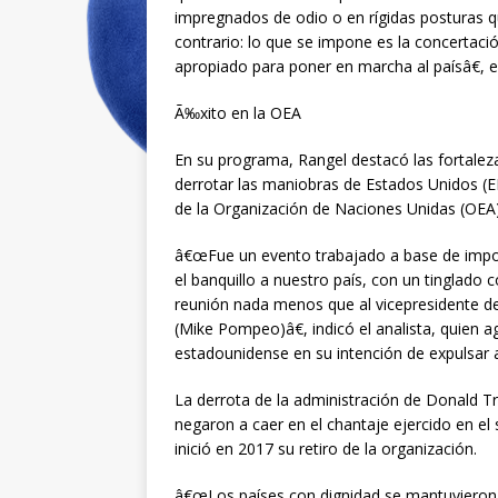
impregnados de odio o en rígidas posturas 
contrario: lo que se impone es la concertació
apropiado para poner en marcha al paísâ€, e
Ã‰xito en la OEA
En su programa, Rangel destacó las fortaleza
derrotar las maniobras de Estados Unidos (E
de la Organización de Naciones Unidas (OEA)
â€œFue un evento trabajado a base de impor
el banquillo a nuestro país, con un tinglado 
reunión nada menos que al vicepresidente d
(Mike Pompeo)â€, indicó el analista, quien a
estadounidense en su intención de expulsar 
La derrota de la administración de Donald T
negaron a caer en el chantaje ejercido en el
inició en 2017 su retiro de la organización.
â€œLos países con dignidad se mantuvieron 