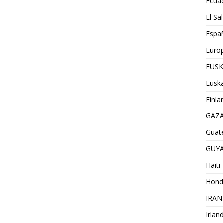
Ecua
El Sa
Espa
Euro
EUSK
Euska
Finla
GAZ
Guat
GUY
Haiti
Hond
IRAN
Irlan