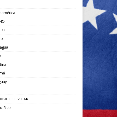
noamérica
ANO
ICO
do
ragua
O
tina
amá
guay
IBIDO OLVIDAR
o Rico