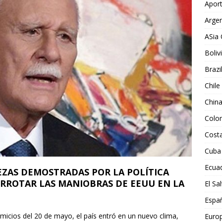
Aport
Argen
ASia 
Boliv
Brazi
Chile
Chin
Colo
Costa
Cuba
Ecua
EZAS DEMOSTRADAS POR LA POLÍTICA
ERROTAR LAS MANIOBRAS DE EEUU EN LA
El Sa
Espa
omicios del 20 de mayo, el país entró en un nuevo clima,
Euro