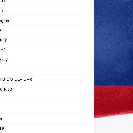
ICO
do
ragua
O
tina
amá
guay
IBIDO OLVIDAR
o Rico
a
ia