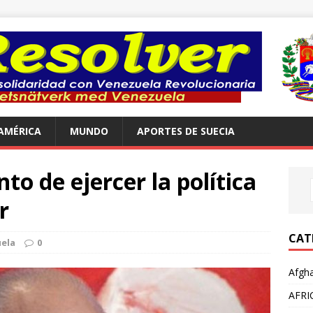
AMÉRICA
MUNDO
APORTES DE SUECIA
to de ejercer la política
r
CAT
ela
0
Afgha
AFRI