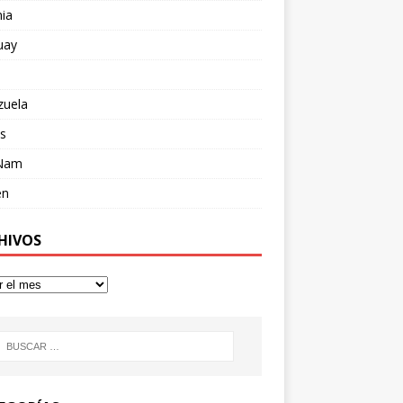
ia
uay
zuela
s
 Nam
en
HIVOS