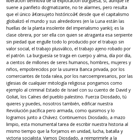
liberación definitiva de la explotación burguesa, sí, aunque te
suene a panfleto dogmatizante, no te alarmes, pero resulta
que el único â€œsujeto históricoâ€ desde que el capitalismo
globalizó el mundo y sus alrededores (en la Luna están las
huellas de la planta insolente del imperialismo yanki); es la
clase obrera, por ser ella con quien se atraganta esa serpiente
sin piedad que engulle todo lo producido por el trabajo sin
valor social, el trabajo plusválico, el trabajo ajeno robado por
el patrón. La burguesía se traga en cuerpo y alma, día por día,
a cientos de millones de seres humanos, hombres, mujeres y
niños, empobrecidos por la usurera Banca privada, por los
comerciantes de toda ralea, por los narcoempresarios, por las
iglesias de cualquier mitología religiosa: pongamos como
ejemplo al criminal Estado de Israel con su cuento de David y
Goliat, los Caínes del pueblo palestino. Fuerza Diosdado, tú
quieres y puedes, nosotros también, edificar nuestra
Revolución pacífica pero armada, como quisimos y lo
logramos junto a Chávez. Continuemos Diosdado, a mazo
limpio, esta monumental tarea de escribir nuestra historia al
mismo tiempo que la forjamos en unidad, lucha, batalla y
victoria socialista. Vamos Diosdado, a reimprimirle a la