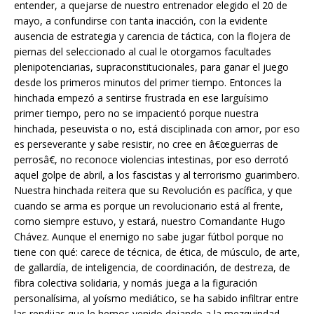
entender, a quejarse de nuestro entrenador elegido el 20 de
mayo, a confundirse con tanta inacción, con la evidente
ausencia de estrategia y carencia de táctica, con la flojera de
piernas del seleccionado al cual le otorgamos facultades
plenipotenciarias, supraconstitucionales, para ganar el juego
desde los primeros minutos del primer tiempo. Entonces la
hinchada empezó a sentirse frustrada en ese larguísimo
primer tiempo, pero no se impacientó porque nuestra
hinchada, peseuvista o no, está disciplinada con amor, por eso
es perseverante y sabe resistir, no cree en â€œguerras de
perrosâ€, no reconoce violencias intestinas, por eso derrotó
aquel golpe de abril, a los fascistas y al terrorismo guarimbero.
Nuestra hinchada reitera que su Revolución es pacífica, y que
cuando se arma es porque un revolucionario está al frente,
como siempre estuvo, y estará, nuestro Comandante Hugo
Chávez. Aunque el enemigo no sabe jugar fútbol porque no
tiene con qué: carece de técnica, de ética, de músculo, de arte,
de gallardía, de inteligencia, de coordinación, de destreza, de
fibra colectiva solidaria, y nomás juega a la figuración
personalísima, al yoísmo mediático, se ha sabido infiltrar entre
las rendijas que le hemos venido dejando a la mezquindad