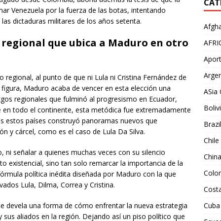
CAT
ar Venezuela por la fuerza de las botas, intentando
e las dictaduras militares de los años setenta.
Afgha
n regional que ubica a Maduro en otro
AFRI
Aport
Argen
regional, al punto de que ni Lula ni Cristina Fernández de
 figura, Maduro acaba de vencer en esta elección una
ASia 
azgos regionales que fulminó al progresismo en Ecuador,
Boliv
te en todo el continente, esta metódica fue extremadamente
odos estos países construyó panoramas nuevos que
Brazi
ón y cárcel, como es el caso de Lula Da Silva.
Chile
o, ni señalar a quienes muchas veces con su silencio
Chin
 existencial, sino tan solo remarcar la importancia de la
Colo
fórmula política inédita diseñada por Maduro con la que
vados Lula, Dilma, Correa y Cristina.
Costa
que devela una forma de cómo enfrentar la nueva estrategia
Cuba
us aliados en la región. Dejando así un piso político que