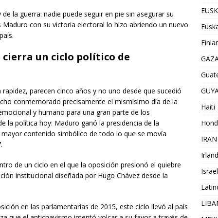
EUSK
y de la guerra: nadie puede seguir en pie sin asegurar su
 Maduro con su victoria electoral lo hizo abriendo un nuevo
Euska
país.
Finla
 cierra un ciclo político de
GAZ
Guat
GUY
n rapidez, parecen cinco años y no uno desde que sucedió
 hecho conmemorado precisamente el mismísimo día de la
Haiti
o emocional y humano para una gran parte de los
Hond
e la política hoy: Maduro ganó la presidencia de la
on mayor contenido simbólico de todo lo que se movía
IRAN
.
Irlan
tro de un ciclo en el que la oposición presionó el quiebre
Israel
ación institucional diseñada por Hugo Chávez desde la
Lati
LIB
sición en las parlamentarias de 2015, este ciclo llevó al país
a que el antichavismo intentó volcar a su favor a través de