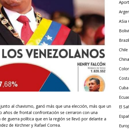
Aport
Argen
ASia 
Boliv
Brazi
Chile
Chin
Colo
Costa
Cuba
Ecua
 junto al chavismo, ganó más que una elección, más que un
El Sa
co años de frontal confrontación se cerraron con una
Espa
a de guerra política que en la región se llevó por delante a
ndez de Kirchner y Rafael Correa.
Euro