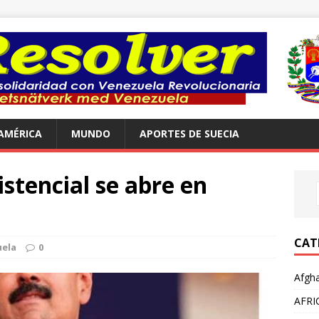
AMÉRICA
MUNDO
APORTES DE SUECIA
stencial se abre en
CAT
ela
0
Afgha
AFRI