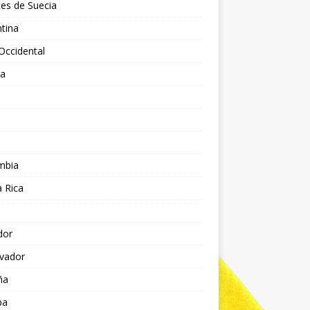
es de Suecia
tina
Occidental
ia
l
a
mbia
 Rica
dor
lvador
ña
pa