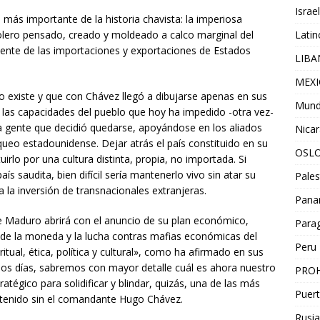
Israel
más importante de la historia chavista: la imperiosa
rolero pensado, creado y moldeado a calco marginal del
Lati
ente de las importaciones y exportaciones de Estados
LIB
MEX
o existe y que con Chávez llegó a dibujarse apenas en sus
Mun
 las capacidades del pueblo que hoy ha impedido -otra vez-
 la gente que decidió quedarse, apoyándose en los aliados
Nica
queo estadounidense. Dejar atrás el país constituido en su
OSL
irlo por una cultura distinta, propia, no importada. Si
ís saudita, bien difícil sería mantenerlo vivo sin atar su
Pales
la inversión de transnacionales extranjeras.
Pan
te Maduro abrirá con el anuncio de su plan económico,
Para
 de la moneda y la lucha contras mafias económicas del
Peru
itual, ética, política y cultural», como ha afirmado en sus
mos días, sabremos con mayor detalle cuál es ahora nuestro
PROH
atégico para solidificar y blindar, quizás, una de las más
Puert
 tenido sin el comandante Hugo Chávez.
Rusia