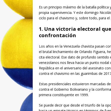
Es un principio máximo de la batalla política 
propia supervivencia. Y este domingo Nicolás
ciclo para el chavismo y, sobre todo, para el 
1. Una victoria electoral que
confrontación
Los años en la Venezuela chavista pasan co
el brutal linchamiento de Orlando Figuera,
cita electoral. Ese dato de profundo sentid
venezolanos nos lleva hacia un punto nodal d
República en el aniversario del asesinato c
contra el chavismo en las guarimbas de 2017
Estas presidenciales estuvieron marcadas den
contra el Gobierno Bolivariano y la conform
primera constituyente en 1999.
Se puede decir que desde el triunfo de la opo
hacia un empate técnico en términos de fuerz