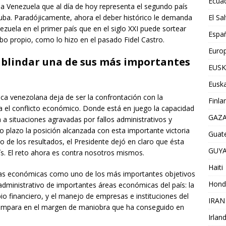
Ecua
na Venezuela que al día de hoy representa el segundo país
ba. Paradójicamente, ahora el deber histórico le demanda
El Sa
ezuela en el primer país que en el siglo XXI puede sortear
Espa
 propio, como lo hizo en el pasado Fidel Castro.
Euro
es blindar una de sus más importantes
EUSK
Euska
ca venezolana deja de ser la confrontación con la
Finla
ia el conflicto económico. Donde está en juego la capacidad
GAZ
a situaciones agravadas por fallos administrativos y
 plazo la posición alcanzada con esta importante victoria
Guat
o de los resultados, el Presidente dejó en claro que ésta
GUY
aís. El reto ahora es contra nosotros mismos.
Haiti
ias económicas como uno de los más importantes objetivos
Hond
 administrativo de importantes áreas económicas del país: la
mbio financiero, y el manejo de empresas e instituciones del
IRAN
e ampara en el margen de maniobra que ha conseguido en
Irlan