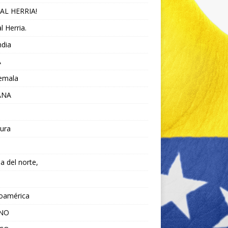
AL HERRIA!
l Herria.
ndia
A
emala
ANA
ura
da del norte,
noamérica
ANO