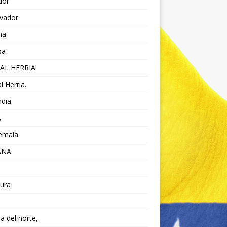
dor
lvador
ña
pa
AL HERRIA!
l Herria.
ndia
A
emala
ANA
ura
da del norte,