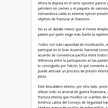
Ahora la disputa en el seno opositor parece
petrolero en ciernes o el paquete de sancio
estruendosa caída es intentar ejercer presión 
objetivo de fracturar al chavismo.
No es un detalle menor que el Frente Amplio
peleen por quién exige más fuerte la repetici
Todos con nula capacidad de movilización, v
participar en el Gran Acuerdo Nacional conv
acuerdo de convivencia pacífica entre todos 
diferencia entre la participación en las parla
lo conseguido por Falcón, lo que convierte a
puede articular un proceso de presión interna
plazo.
Este descalabro interno, por otro lado, pone
utilizar todo su arsenal de guerra financiera
fractura interna que movilice un «cambio de 
América Latina del Consejo de Seguridad Nac
Maduro acerca de un plan de golpe militar, 