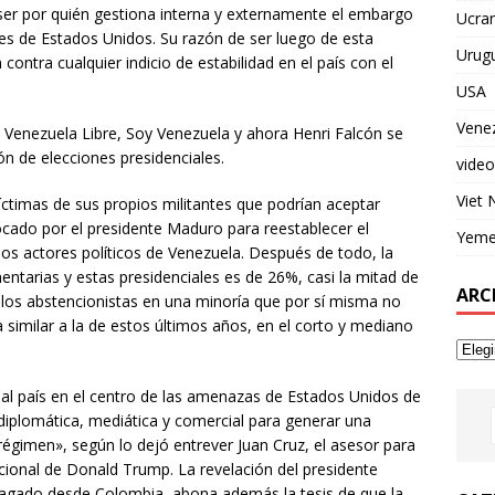
 ser por quién gestiona interna y externamente el embargo
Ucran
nes de Estados Unidos. Su razón de ser luego de esta
Urug
contra cualquier indicio de estabilidad en el país con el
USA
Vene
 Venezuela Libre, Soy Venezuela y ahora Henri Falcón se
ón de elecciones presidenciales.
video
Viet
íctimas de sus propios militantes que podrían aceptar
ocado por el presidente Maduro para reestablecer el
Yem
los actores políticos de Venezuela. Después de todo, la
mentarias y estas presidenciales es de 26%, casi la mitad de
ARC
 los abstencionistas en una minoría que por sí misma no
 similar a la de estos últimos años, en el corto y mediano
 al país en el centro de las amenazas de Estados Unidos de
, diplomática, mediática y comercial para generar una
régimen», según lo dejó entrever Juan Cruz, el asesor para
ional de Donald Trump. La revelación del presidente
pagado desde Colombia, abona además la tesis de que la