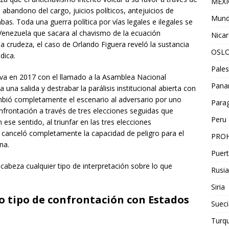
MEX
abandono del cargo, juicios políticos, antejuicios de
Mun
as. Toda una guerra política por vías legales e ilegales se
enezuela que sacara al chavismo de la ecuación
Nica
 crudeza, el caso de Orlando Figuera reveló la sustancia
OSL
dica.
Pales
tiva en 2017 con el llamado a la Asamblea Nacional
Pan
 una salida y destrabar la parálisis institucional abierta con
ambió completamente el escenario al adversario por uno
Para
onfrontación a través de tres elecciones seguidas que
Peru
ese sentido, al triunfar en las tres elecciones
 canceló completamente la capacidad de peligro para el
PROH
na.
Puert
ni cabeza cualquier tipo de interpretación sobre lo que
Rusia
Siria
ro tipo de confrontación con Estados
Sueci
Turqu