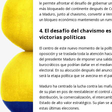
le permite afrontar el desafío de gobernar u
más bloqueado del continente después de Cu
a Maduro, junto al chavismo, convertir a Ven
un bloqueo económico manteniendo un rumbo
4. El desafío del chavismo 
victorias políticas
El centro de este nuevo momento de la políti
oposición y se traslada toda la atención hac
del presidente Maduro de imponer una salida 
burocráticos que podrían dañar en el mediano
electoral. En su alocución después del anunci
será la etapa política que se avecina en el p
Maduro ha centrado la lucha contra las maf
de su plan en pos de reestablecer el control
distribución, la comercialización, el interca
Estado de alto valor estratégico. Su plan s
estas últimas elecciones.