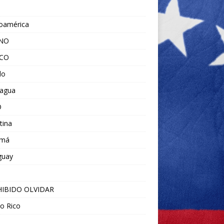
noamérica
ANO
ICO
do
ragua
O
tina
amá
guay
IBIDO OLVIDAR
o Rico