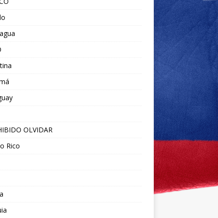
ICO
do
ragua
O
tina
amá
guay
IBIDO OLVIDAR
o Rico
a
ia