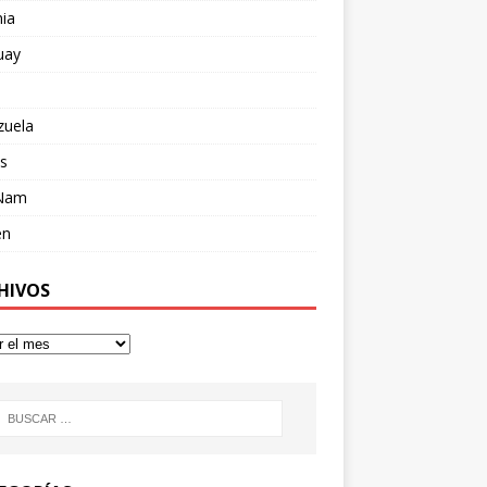
ia
uay
zuela
s
 Nam
en
HIVOS