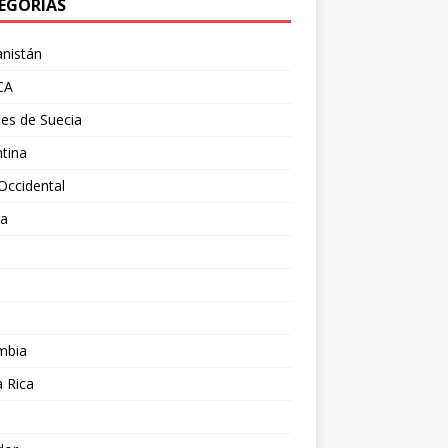
EGORÍAS
nistán
CA
es de Suecia
tina
Occidental
ia
l
a
mbia
 Rica