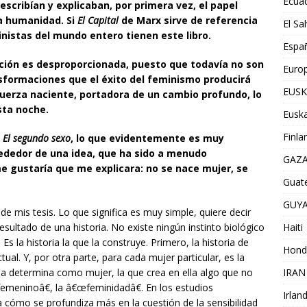
Ecua
escribían y explicaban, por primera vez, el papel
a humanidad. Si
El Capital
de Marx sirve de referencia
El Sa
inistas del mundo entero tienen este libro.
Espa
ión es desproporcionada, puesto que todavía no son
Euro
nsformaciones que el éxito del feminismo producirá
EUSK
fuerza naciente, portadora de un cambio profundo, lo
sta noche.
Euska
Finla
l
El segundo sexo
, lo que evidentemente es muy
rededor de una idea, que ha sido a menudo
GAZ
 gustaría que me explicara: no se nace mujer, se
Guat
GUY
de mis tesis. Lo que significa es muy simple, quiere decir
esultado de una historia. No existe ningún instinto biológico
Haiti
Es la historia la que la construye. Primero, la historia de
Hond
tual. Y, por otra parte, para cada mujer particular, es la
e la determina como mujer, la que crea en ella algo que no
IRAN
emeninoâ€, la â€œfeminidadâ€. En los estudios
Irlan
 cómo se profundiza más en la cuestión de la sensibilidad