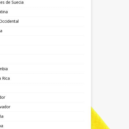
es de Suecia
tina
Occidental
ia
l
a
mbia
 Rica
dor
lvador
ña
pa