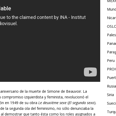
MEX
Mun
Nica
OSL
Pales
Pan
Para
Peru
PROH
Puert
Rusia
o aniversario de la muerte de Simone de Beauvoir. La
Siria
u compromiso izquierdista y feminista, revolucionó el
ción en 1949 de su obra
Le deuxième sexe
(
El segundo sexo
).
Sueci
 de la segunda ola del feminismo, no sólo denunciaba la
Turqu
á al demostrar que tanto ésta como los roles asignados a