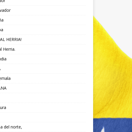
dor
lvador
ña
pa
AL HERRIA!
l Herria.
ndia
A
emala
ANA
ura
da del norte,