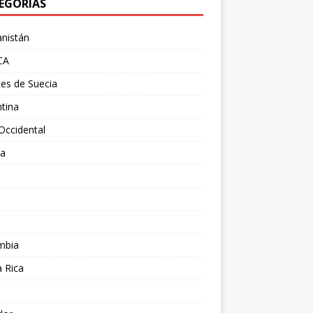
EGORÍAS
nistán
CA
es de Suecia
tina
Occidental
ia
l
a
mbia
 Rica