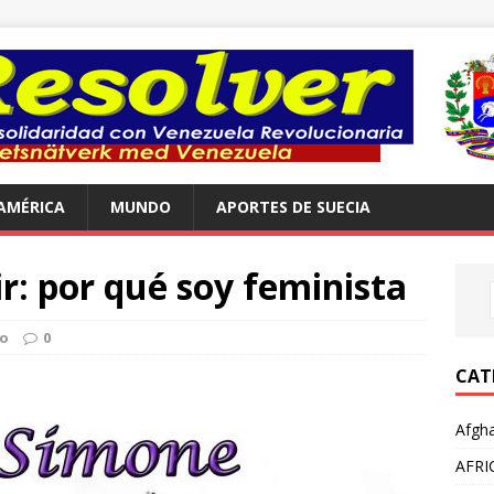
AMÉRICA
MUNDO
APORTES DE SUECIA
: por qué soy feminista
o
0
CAT
Afgha
AFRI