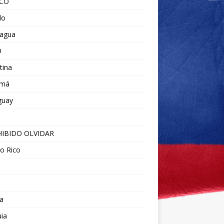
ICO
do
ragua
O
tina
amá
guay
IBIDO OLVIDAR
o Rico
a
ia