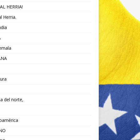
AL HERRIA!
l Herria.
ndia
A
emala
ANA
ura
da del norte,
noamérica
ANO