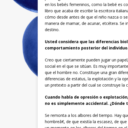
en los bebés femeninos, como la bebé es con
libro que acaba de escribir la escritora italia
cómo desde antes de que el niño nazca o sea 
manera de mamar, de acunar, etcétera. Se i
destino.
Usted considera que las diferencias biol
comportamiento posterior del individuo
Creo que ciertamente pueden jugar un papel, 
social en el que se sitúan. Es muy importan
que el hombre no. Constituye una gran difer
diferencias de estatus, la explotación y la o
un pretexto a partir del cual se construye la
Cuando habla de opresión o explotació
no es simplemente accidental. ¿Dónde tr
Se remonta a los albores del tiempo. Hay qu
hombreâ€, de que existía la escasez, de que
un momento en los albores del tiempo en el