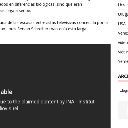
dos en diferencias biológicas, sino que eran
Ucran
e llega a serlo».
Urug
una de las escasas entrevistas televisivas concedida por la
USA
 Jean Louis Servan Schreiber mantenía esta larga
Vene
video
Viet
Yem
ARC