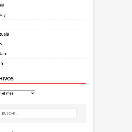
ia
uay
zuela
s
 Nam
en
HIVOS