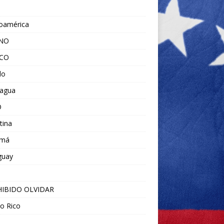
noamérica
ANO
ICO
do
ragua
O
tina
amá
guay
IBIDO OLVIDAR
o Rico