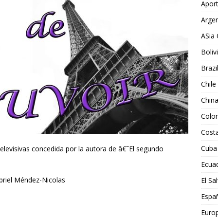
Aport
Argen
ASia 
Boliv
Brazi
Chile
Chin
Colo
Costa
Cuba
elevisivas concedida por la autora de â€˜El segundo
Ecua
abriel Méndez-Nicolas
El Sa
Espa
Euro