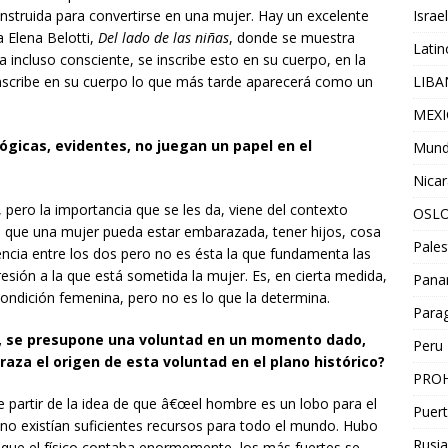
struida para convertirse en una mujer. Hay un excelente
Israel
na Elena Belotti,
Del lado de las niñas
, donde se muestra
Lati
incluso consciente, se inscribe esto en su cuerpo, en la
nscribe en su cuerpo lo que más tarde aparecerá como un
LIB
MEX
ógicas, evidentes, no juegan un papel en el
Mun
.
Nica
pero la importancia que se les da, viene del contexto
OSL
te que una mujer pueda estar embarazada, tener hijos, cosa
Pales
encia entre los dos pero no es ésta la que fundamenta las
presión a la que está sometida la mujer. Es, en cierta medida,
Pan
 condición femenina, pero no es lo que la determina.
Para
n, se presupone una voluntad en un momento dado,
Peru
aza el origen de esta voluntad en el plano histórico?
PROH
e partir de la idea de que â€œel hombre es un lobo para el
Puert
 no existían suficientes recursos para todo el mundo. Hubo
Rusia
 que el físico contaba enormemente, los más fuertes se