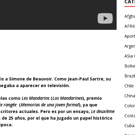
CAT
Afgha
AFRI
Aport
Argen
ASia 
Boliv
Brazi
is a Simone de Beauvoir. Como Jean-Paul Sartre, su
egaba a aparecer en televisión.
Chile
Chin
velas como
Les Mandarins
(
Los Mandarines
), premio
le rangée
(
Memorias de una joven formal
), ya que
Colo
critores actuales. Pero es por un ensayo,
Le deuxième
Costa
 de 25 años, por el que ha jugado un papel histórico
época.
Cuba