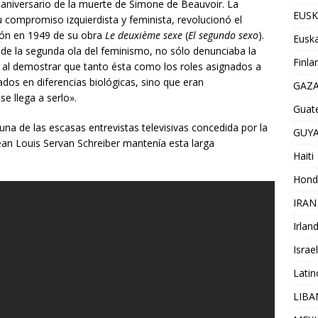
o aniversario de la muerte de Simone de Beauvoir. La
EUSK
u compromiso izquierdista y feminista, revolucionó el
ción en 1949 de su obra
Le deuxième sexe
(
El segundo sexo
).
Euska
 de la segunda ola del feminismo, no sólo denunciaba la
Finla
á al demostrar que tanto ésta como los roles asignados a
dos en diferencias biológicas, sino que eran
GAZ
e llega a serlo».
Guat
una de las escasas entrevistas televisivas concedida por la
GUY
 Jean Louis Servan Schreiber mantenía esta larga
Haiti
Hond
IRAN
Irlan
Israel
Lati
LIB