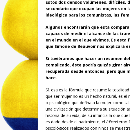
Estos dos densos volúmenes, difíciles, d
secundario que ocupan las mujeres en l
ideológica para los comunistas, las fem
Algunos encontrarán que esta comparac
capaces de medir el alcance de las tra
en el mundo en el que vivimos. Es esta 
que Simone de Beauvoir nos explicará e
Si tuviéramos que hacer un resumen de
complicado, éste podría quizás girar al
recuperada desde entonces, pero que me
hace.
Sí, esa es la fórmula que resume la totalidad 
que ser mujer no es un hecho natural, es el r
o psicológico que defina a la mujer como tal. 
una civilización que determina su situación ac
historia de su vida, de su infancia la que qu
es dado desde el nacimiento, el â€œeterno f
psicológicos realizados con niños se muestra