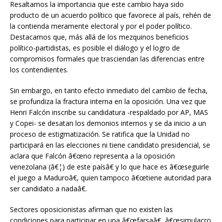
Resaltamos la importancia que este cambio haya sido
producto de un acuerdo político que favorece al país, rehén de
la contienda meramente electoral y por el poder político.
Destacamos que, más allá de los mezquinos beneficios
político-partidistas, es posible el diálogo y el logro de
compromisos formales que trasciendan las diferencias entre
los contendientes.
Sin embargo, en tanto efecto inmediato del cambio de fecha,
se profundiza la fractura interna en la oposición. Una vez que
Henri Falcón inscribe su candidatura -respaldado por AP, MAS
y Copei- se desatan los demonios internos y se da inicio a un
proceso de estigmatización. Se ratifica que la Unidad no
participará en las elecciones ni tiene candidato presidencial, se
aclara que Falcón â€œno representa a la oposición
venezolana (â€¦) de este paísâ€ y lo que hace es â€œseguirle
el juego a Maduroâ€, quien tampoco â€œtiene autoridad para
ser candidato a nadaâ€.
Sectores oposicionistas afirman que no existen las
condiciones para participar en una â€œfarsaâ€, â€œsimulacro