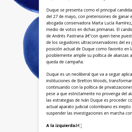
Duque se presenta como el principal candida
del 27 de mayo, con pretensiones de ganar 
abogada conservadora Marta Lucía Ramírez,
medio de votos en dichas primarias. El candi
de Andrés Pastrana â€“con quien tiene pues
de los seguidores ultraconservadores del ex
posición actual de Duque como favorito en 
posiblemente amplíe su política de alianzas a
queda de campaña.
Duque es un neoliberal que va a seguir apl
instituciones de Bretton Woods, transforman
continuando con la política de privatizacio
pese a que estrictamente no provenga del 
las estrategias de Iván Duque es proceder con
actual aparato judicial colombiano es inepto p
suspender las investigaciones en marcha con
A la izquierda
â€¦