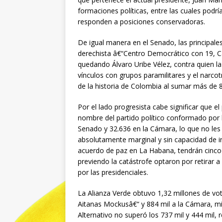
formaciones políticas, entre las cuales podría
responden a posiciones conservadoras.
De igual manera en el Senado, las principal
derechista â€“Centro Democrático con 19, C
quedando Álvaro Uribe Vélez, contra quien l
vínculos con grupos paramilitares y el narco
de la historia de Colombia al sumar más de 8
Por el lado progresista cabe significar que e
nombre del partido político conformado por l
Senado y 32.636 en la Cámara, lo que no les 
absolutamente marginal y sin capacidad de in
acuerdo de paz en La Habana, tendrán cinco
previendo la catástrofe optaron por retirar a
por las presidenciales.
La Alianza Verde obtuvo 1,32 millones de vo
Aitanas Mockusâ€“ y 884 mil a la Cámara, mi
Alternativo no superó los 737 mil y 444 mil,