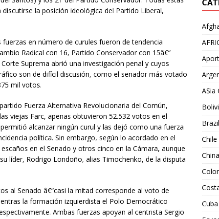
CAT
 discutirse la posición ideológica del Partido Liberal,
Afgha
es fuerzas en número de curules fueron de tendencia
AFRI
ambio Radical con 16, Partido Conservador con 15â€“
Aport
a Corte Suprema abrió una investigación penal y cuyos
tráfico son de difícil discusión, como el senador más votado
Argen
75 mil votos.
ASia 
l partido Fuerza Alternativa Revolucionaria del Común,
Boliv
as viejas Farc, apenas obtuvieron 52.532 votos en el
Brazi
permitió alcanzar ningún curul y las dejó como una fuerza
cidencia política. Sin embargo, según lo acordado en el
Chile
 escaños en el Senado y otros cinco en la Cámara, aunque
Chin
 su líder, Rodrigo Londoño, alias Timochenko, de la disputa
Colo
Costa
tos al Senado â€“casi la mitad corresponde al voto de
entras la formación izquierdista el Polo Democrático
Cuba
 respectivamente. Ambas fuerzas apoyan al centrista Sergio