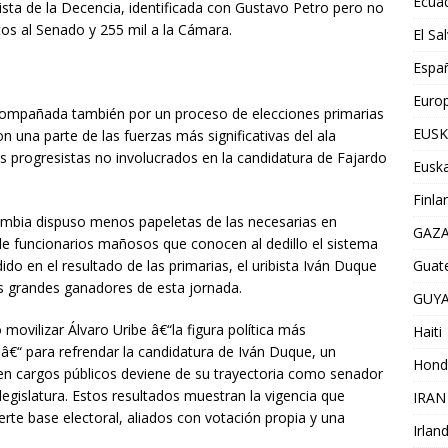
Ecua
lista de la Decencia, identificada con Gustavo Petro pero no
os al Senado y 255 mil a la Cámara.
El Sa
Espa
Euro
acompañada también por un proceso de elecciones primarias
EUSK
on una parte de las fuerzas más significativas del ala
s progresistas no involucrados en la candidatura de Fajardo
Euska
Finla
ombia dispuso menos papeletas de las necesarias en
GAZ
e funcionarios mañosos que conocen al dedillo el sistema
Guat
do en el resultado de las primarias, el uribista Iván Duque
os grandes ganadores de esta jornada.
GUY
movilizar Álvaro Uribe â€“la figura política más
Haiti
sâ€“ para refrendar la candidatura de Iván Duque, un
Hond
en cargos públicos deviene de su trayectoria como senador
egislatura. Estos resultados muestran la vigencia que
IRAN
rte base electoral, aliados con votación propia y una
Irlan