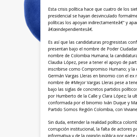
Esta crisis política hace que cuatro de los 
presidencial se hayan desvinculado formalmen
políticas los apoyan indirectamenteâ€“ y ap
â€œindependientesâ€.
Es así que las candidaturas progresistas co
presentan bajo el nombre de Poder Ciudadan
nombre de Colombia Humana; la candidatura 
Claudia López, pese a tener el apoyo de part
inscribirse como Compromiso Humano; y la c
Germán Vargas Lleras en binomio con el ex m
nombre de #Mejor Vargas Lleras pese a tener
bajo las siglas de concretos partidos polític
por Humberto de la Calle y Clara López; la u
conformada por el binomio Iván Duque y Mart
Partido Somos Región Colombia, con Viviane
Sin duda, entender la realidad política colo
corrupción institucional, la falta de actores
informativa y de la opinión pública por parte