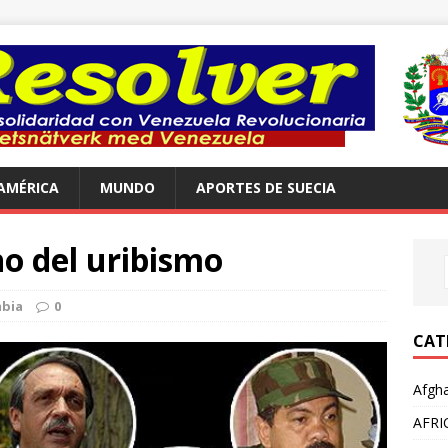
AMÉRICA
MUNDO
APORTES DE SUECIA
no del uribismo
bia
0
CAT
Afgha
AFRI