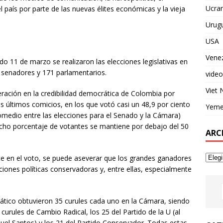
Ucran
l país por parte de las nuevas élites económicas y la vieja
Urug
USA
Vene
do 11 de marzo se realizaron las elecciones legislativas en
 senadores y 171 parlamentarios.
video
Viet
eración en la credibilidad democrática de Colombia por
os últimos comicios, en los que votó casi un 48,9 por ciento
Yem
omedio entre las elecciones para el Senado y la Cámara)
icho porcentaje de votantes se mantiene por debajo del 50
ARC
te en el voto, se puede aseverar que los grandes ganadores
ciones políticas conservadoras y, entre ellas, especialmente
crático obtuvieron 35 curules cada uno en la Cámara, siendo
 curules de Cambio Radical, los 25 del Partido de la U (al
uel Santos) y los 21 del Partido Conservador. Todas estas