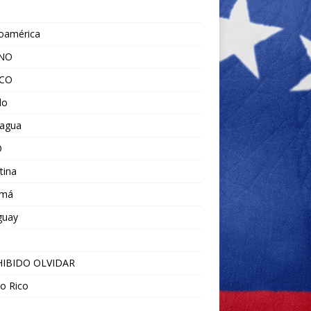
noamérica
ANO
ICO
do
ragua
O
tina
amá
guay
IBIDO OLVIDAR
o Rico