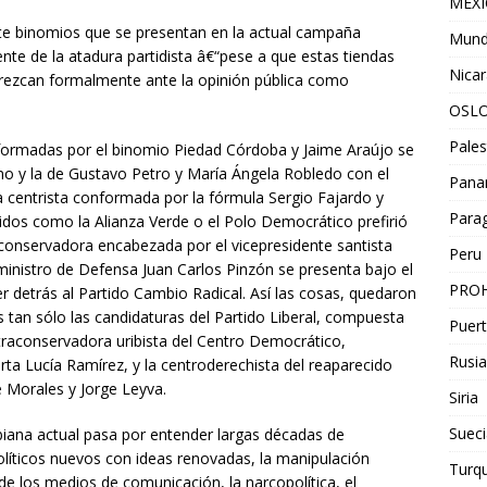
MEX
siete binomios que se presentan en la actual campaña
Mun
te de la atadura partidista â€“pese a que estas tiendas
Nica
arezcan formalmente ante la opinión pública como
OSL
Pales
nformadas por el binomio Piedad Córdoba y Jaime Araújo se
o y la de Gustavo Petro y María Ángela Robledo con el
Pan
centrista conformada por la fórmula Sergio Fajardo y
Para
idos como la Alianza Verde o el Polo Democrático prefirió
onservadora encabezada por el vicepresidente santista
Peru
inistro de Defensa Juan Carlos Pinzón se presenta bajo el
PROH
 detrás al Partido Cambio Radical. Así las cosas, quedaron
os tan sólo las candidaturas del Partido Liberal, compuesta
Puert
ltraconservadora uribista del Centro Democrático,
Rusia
a Lucía Ramírez, y la centroderechista del reaparecido
 Morales y Jorge Leyva.
Siria
Sueci
mbiana actual pasa por entender largas décadas de
 políticos nuevos con ideas renovadas, la manipulación
Turqu
 de los medios de comunicación, la narcopolítica, el