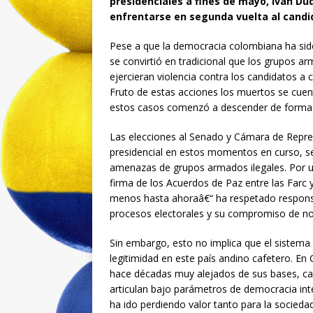
presidenciales a fines de mayo, Ivan Duq
enfrentarse en segunda vuelta al candi
Pese a que la democracia colombiana ha sido
se convirtió en tradicional que los grupos 
ejercieran violencia contra los candidatos a 
Fruto de estas acciones los muertos se cuen
estos casos comenzó a descender de forma 
Las elecciones al Senado y Cámara de Repr
presidencial en estos momentos en curso, se
amenazas de grupos armados ilegales. Por un
firma de los Acuerdos de Paz entre las Farc 
menos hasta ahoraâ€“ ha respetado responsa
procesos electorales y su compromiso de no 
Sin embargo, esto no implica que el sistema 
legitimidad en este país andino cafetero. En
hace décadas muy alejados de sus bases, car
articulan bajo parámetros de democracia inte
ha ido perdiendo valor tanto para la socied