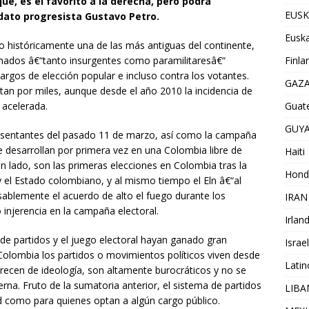
ue, es el favorito a la derecha, pero podrá
EUSK
dato progresista Gustavo Petro.
Euska
 históricamente una de las más antiguas del continente,
Finla
armados â€“tanto insurgentes como paramilitaresâ€“
cargos de elección popular e incluso contra los votantes.
GAZ
tan por miles, aunque desde el año 2010 la incidencia de
Guat
acelerada.
GUY
esentantes del pasado 11 de marzo, así como la campaña
 desarrollan por primera vez en una Colombia libre de
Haiti
 lado, son las primeras elecciones en Colombia tras la
Hond
y el Estado colombiano, y al mismo tiempo el Eln â€“al
blemente el acuerdo de alto el fuego durante los
IRAN
injerencia en la campaña electoral.
Irlan
de partidos y el juego electoral hayan ganado gran
Israel
 Colombia los partidos o movimientos políticos viven desde
Lati
ecen de ideología, son altamente burocráticos y no se
rna. Fruto de la sumatoria anterior, el sistema de partidos
LIB
ad como para quienes optan a algún cargo público.