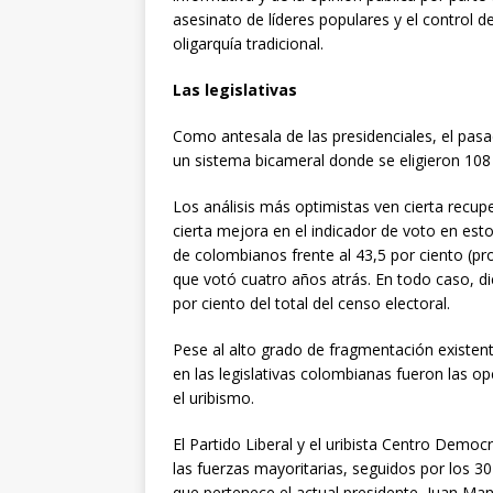
asesinato de líderes populares y el control de
oligarquía tradicional.
Las legislativas
Como antesala de las presidenciales, el pasa
un sistema bicameral donde se eligieron 108
Los análisis más optimistas ven cierta recup
cierta mejora en el indicador de voto en est
de colombianos frente al 43,5 por ciento (pr
que votó cuatro años atrás. En todo caso, d
por ciento del total del censo electoral.
Pese al alto grado de fragmentación existen
en las legislativas colombianas fueron las op
el uribismo.
El Partido Liberal y el uribista Centro Demo
las fuerzas mayoritarias, seguidos por los 30
que pertenece el actual presidente, Juan Man