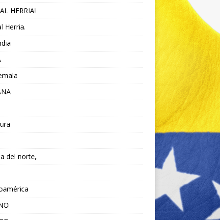
AL HERRIA!
l Herria.
ndia
A
emala
ANA
ura
da del norte,
noamérica
ANO