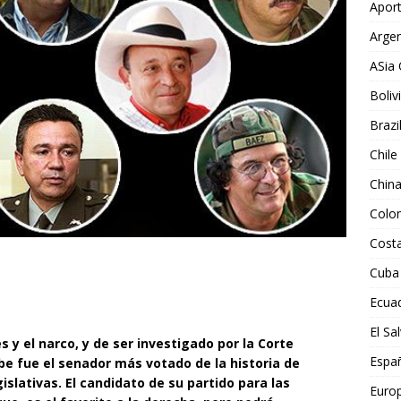
Aport
Argen
ASia 
Boliv
Brazi
Chile
Chin
Colo
Costa
Cuba
Ecua
El Sa
s y el narco, y de ser investigado por la Corte
Espa
be fue el senador más votado de la historia de
islativas. El candidato de su partido para las
Euro