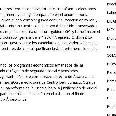
Israel
to presidencial conservador ante las próximas elecciones
Lati
en primera vuelta y acompañado en el binomio por la
 quien quedó como segunda con una votación de millón y
LIB
dato uribista cuenta con el apoyo del Partido Conservador
MEX
tos negociados para un futuro gobiernoâ€“ y también con el
 procurador general de la Nación Alejandro Ordóñez. La
Mun
las encuestas entre los candidatos conservadores hace que
Nica
 sectores del capital que financiarán fuertemente lo que le
OSL
Pales
icando los programas económicos emanados de las
do el régimen de seguridad social y pensiones,
Pan
nes y manteniéndose como brazo derecho de Álvaro Uribe
Para
ala más â€œderechosaâ€ de Centro Democrático. Otra de
 una reforma de la justicia, bajo la justificación de que el
Peru
ara dinamizar la inversión en el país, con el fin de
PROH
tra Álvaro Uribe.
Puert
Rusia