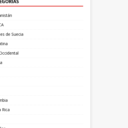
EGORÍAS
nistán
CA
es de Suecia
tina
Occidental
ia
l
a
mbia
 Rica