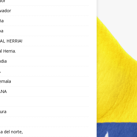
dor
lvador
ña
pa
AL HERRIA!
l Herria.
ndia
A
emala
ANA
ura
da del norte,