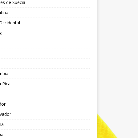
es de Suecia
tina
Occidental
ia
l
a
mbia
 Rica
dor
lvador
ña
pa