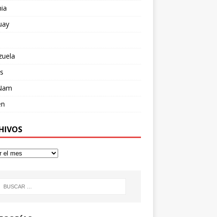
ia
uay
zuela
s
 Nam
en
HIVOS