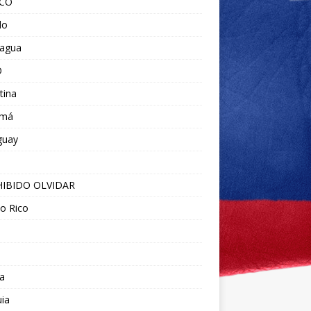
ICO
do
ragua
O
tina
amá
guay
IBIDO OLVIDAR
o Rico
a
ia