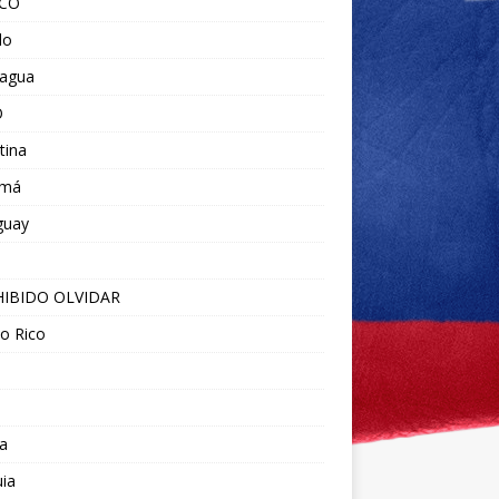
ICO
do
ragua
O
tina
amá
guay
IBIDO OLVIDAR
o Rico
a
ia