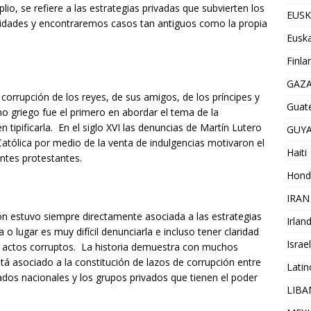
io, se refiere a las estrategias privadas que subvierten los
EUSK
idades y encontraremos casos tan antiguos como la propia
Euska
Finla
GAZ
la corrupción de los reyes, de sus amigos, de los príncipes y
Guat
o griego fue el primero en abordar el tema de la
 tipificarla. En el siglo XVI las denuncias de Martín Lutero
GUY
 Católica por medio de la venta de indulgencias motivaron el
Haiti
entes protestantes.
Hond
IRAN
n estuvo siempre directamente asociada a las estrategias
Irlan
 lugar es muy difícil denunciarla e incluso tener claridad
Israel
 actos corruptos. La historia demuestra con muchos
stá asociado a la constitución de lazos de corrupción entre
Lati
ados nacionales y los grupos privados que tienen el poder
LIB