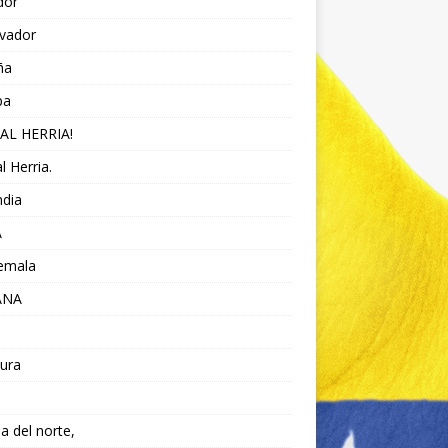
dor
lvador
ña
pa
AL HERRIA!
l Herria.
ndia
A
emala
ANA
ura
da del norte,