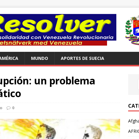
AMÉRICA
MUNDO
APORTES DE SUECIA
upción: un problema
ático
CAT
o
0
Afgha
AFRI