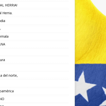
AL HERRIA!
l Herria.
ndia
A
emala
ANA
ura
da del norte,
noamérica
ANO