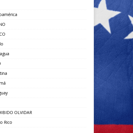
noamérica
ANO
ICO
do
ragua
O
tina
amá
guay
IBIDO OLVIDAR
o Rico