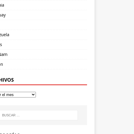
ia
uay
zuela
s
 Nam
en
HIVOS