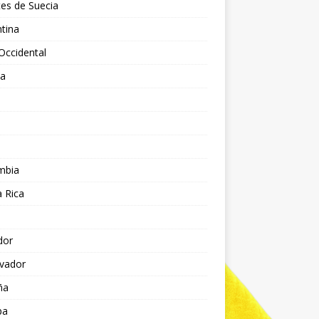
es de Suecia
tina
Occidental
ia
l
a
mbia
 Rica
dor
lvador
ña
pa