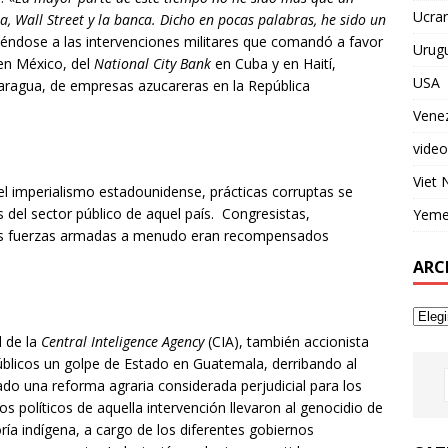
Ucran
, Wall Street y la banca. Dicho en pocas palabras, he sido un
riéndose a las intervenciones militares que comandó a favor
Urug
en México, del
National City Bank
en Cuba y en Haití,
USA
aragua, de empresas azucareras en la República
Vene
video
Viet
el imperialismo estadounidense, prácticas corruptas se
 del sector público de aquel país. Congresistas,
Yem
 las fuerzas armadas a menudo eran recompensados
ARC
l de la
Central Inteligence Agency
(CIA), también accionista
úblicos un golpe de Estado en Guatemala, derribando al
do una reforma agraria considerada perjudicial para los
 políticos de aquella intervención llevaron al genocidio de
ía indígena, a cargo de los diferentes gobiernos