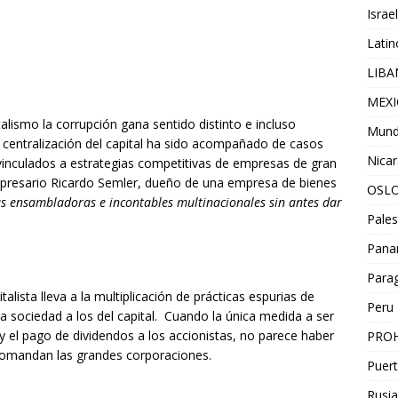
Israel
Lati
LIB
MEX
alismo la corrupción gana sentido distinto e incluso
Mun
 centralización del capital ha sido acompañado de casos
Nica
inculados a estrategias competitivas de empresas de gran
mpresario Ricardo Semler, dueño de una empresa de bienes
OSL
as ensambladoras e incontables multinacionales sin antes dar
Pales
Pan
Para
talista lleva a la multiplicación de prácticas espurias de
Peru
la sociedad a los del capital. Cuando la única medida a ser
y el pago de dividendos a los accionistas, no parece haber
PROH
 comandan las grandes corporaciones.
Puert
Rusia