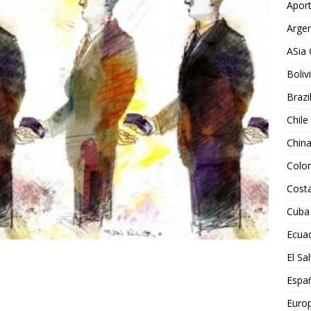
Aport
Argen
ASia 
Boliv
Brazi
Chile
Chin
Colo
Costa
Cuba
Ecua
El Sa
Espa
Euro