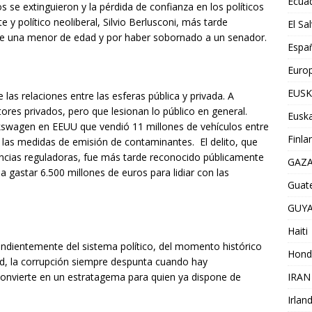
Ecua
 se extinguieron y la pérdida de confianza en los políticos
 y político neoliberal, Silvio Berlusconi, más tarde
El Sa
de una menor de edad y por haber sobornado a un senador.
Espa
Euro
EUSK
 las relaciones entre las esferas pública y privada. A
ores privados, pero que lesionan lo público en general.
Euska
lkswagen en EEUU que vendió 11 millones de vehículos entre
Finla
las medidas de emisión de contaminantes. El delito, que
encias reguladoras, fue más tarde reconocido públicamente
GAZ
a gastar 6.500 millones de euros para lidiar con las
Guat
GUY
Haiti
endientemente del sistema político, del momento histórico
Hond
ad, la corrupción siempre despunta cuando hay
convierte en un estratagema para quien ya dispone de
IRAN
Irlan