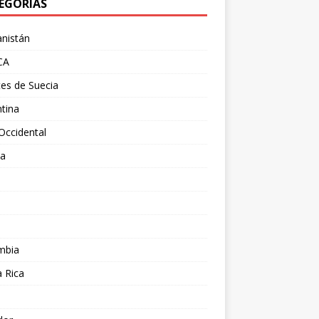
EGORÍAS
nistán
CA
es de Suecia
tina
Occidental
ia
l
a
mbia
 Rica