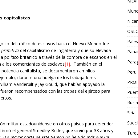
MEX
Mun
s capitalistas
Nica
OSL
Pales
egocio del tráfico de esclavos hacia el Nuevo Mundo fue
 primitiva
del capitalismo de Inglaterra y que su elevada
Pan
ma político británico a través de la compra de escaños en el
Para
a a los comerciantes de esclavos
[1]
. También en el
 potencia capitalista, se documentaron amplios
Peru
ejemplo, durante una huelga de los trabajadores
PROH
 William Vanderbilt y Jay Gould, que habían apoyado la
, fueron recompensados con las tropas del ejército para
Puert
uertos.
Rusia
Siria
Sueci
ón militar estadounidense en otros países para defender
rmó el general Smedley Butler, que sirvió por 33 años y
Turqu
: «
La mayor parte de este tiempo no he sido más que un