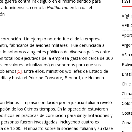
te guerra contra Irak siguió en el mismo sentido para
CAT
stadounidenses, como la
Halliburton
en la cual el
ión.
Afgha
AFRI
Aport
corrupción. Un ejemplo notorio fue el de la empresa
Argen
in, fabricante de aviones militares. Fue denunciada a
gado sobornos a agentes públicos de diversos países entre
ASia 
n total los ejecutivos de la empresa gastaron cerca de 300
Boliv
es en valores actualizados) en sobornos para que sus
gobiernos
[5]
. Entre ellos, ministros y/o jefes de Estado de
Brazi
udita y hasta el Príncipe Consorte, Bernard, de Holanda.
Chile
Chin
ón Manos Limpias» conducida por la justicia italiana reveló
Colo
ión de los últimos tiempos. En la operación estuvieron
Costa
íticos en prácticas de corrupción para dirigir licitaciones y
 personas fueron investigadas, incluyendo cuatro ex
Cuba
a de 1.300. El impacto sobre la sociedad italiana y su clase