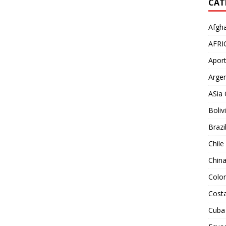
CAT
Afgha
AFRI
Aport
Argen
ASia 
Boliv
Brazi
Chile
Chin
Colo
Costa
Cuba