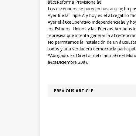
â€œReforma Previsionalâ€.
Los escenarios se parecen bastante y; ha pa
Ayer fue la Triple A y hoy es el â€œgatillo fáci
Ayer el â€œOperativo Independenciaâ€ y hoy
los Estados Unidos y las Fuerzas Armadas in
represiva que intenta generar la â€œCeocraci
No permitamos la instalación de un â€œEstad
todos y una verdadera democracia participati
*Abogado. Ex Director del diario â€œEl Mun
â€œDiciembre 20â€
PREVIOUS ARTICLE