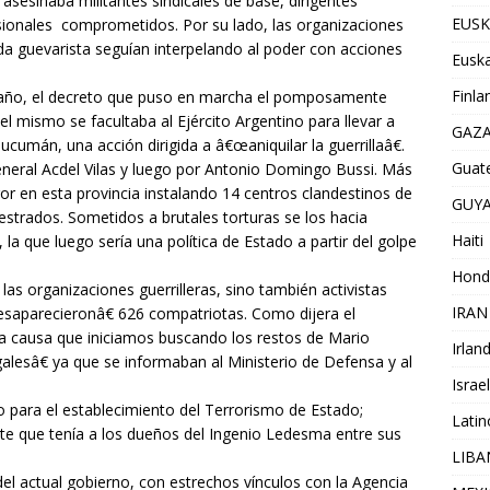
 asesinaba militantes sindicales de base, dirigentes
EUSK
esionales comprometidos. Por su lado, las organizaciones
rda guevarista seguían interpelando al poder con acciones
Euska
Finla
e año, el decreto que puso en marcha el pomposamente
 mismo se facultaba al Ejército Argentino para llevar a
GAZ
ucumán, una acción dirigida a â€œaniquilar la guerrillaâ€.
Guat
neral Acdel Vilas y luego por Antonio Domingo Bussi. Más
ror en esta provincia instalando 14 centros clandestinos de
GUY
estrados. Sometidos a brutales torturas se los hacia
Haiti
la que luego sería una política de Estado a partir del golpe
Hond
las organizaciones guerrilleras, sino también activistas
IRAN
esaparecieronâ€ 626 compatriotas. Como dijera el
a causa que iniciamos buscando los restos de Mario
Irlan
lesâ€ ya que se informaban al Ministerio de Defensa y al
Israel
o para el establecimiento del Terrorismo de Estado;
Lati
te que tenía a los dueños del Ingenio Ledesma entre sus
LIB
el actual gobierno, con estrechos vínculos con la Agencia