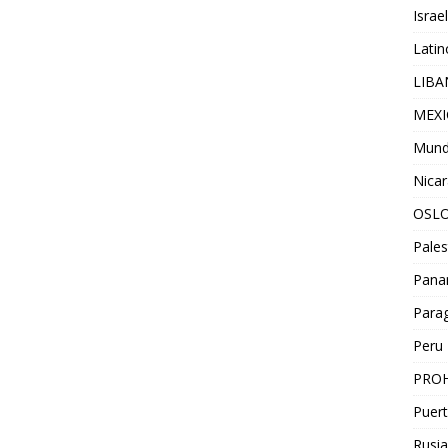
Israel
Lati
LIB
MEX
Mun
Nica
OSL
Pales
Pan
Para
Peru
PROH
Puert
Rusia