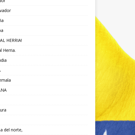
dor
lvador
ña
pa
AL HERRIA!
l Herria.
ndia
A
emala
ANA
ura
da del norte,