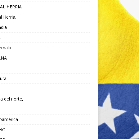
AL HERRIA!
l Herria.
ndia
A
emala
ANA
ura
da del norte,
noamérica
ANO