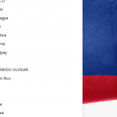
ICO
do
ragua
O
tina
amá
guay
IBIDO OLVIDAR
o Rico
a
ia