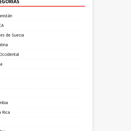
EGORÍAS
nistán
CA
es de Suecia
tina
Occidental
ia
l
a
mbia
 Rica