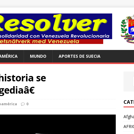
AMÉRICA
MUNDO
APORTES DE SUECIA
istoria se
gediaâ€
CAT
oamérica
0
Afgha
AFRI