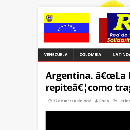
VENEZUELA
COLOMBIA
LATINO
Argentina. â€œLa h
repiteâ€¦como tra
17 de marzo de 2018
Cheo
Latin