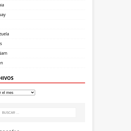
ia
uay
zuela
s
 Nam
en
HIVOS