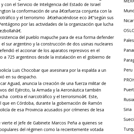
MEX
y con el Servicio de Inteligencia del Estado de Israel
Mun
ngton la conformación de una â€œfuerza conjunta con la
otráfico y el terrorismo â€œhaciéndose eco â€“según sus
Nica
Pentágono por las actividades de la organización que lucha
OSL
ezbollahâ€.
resistencia del pueblo mapuche para de esa forma defender
Pales
n el sur argentino y la construcción de dos usinas nucleares
Pan
fendió el accionar de los aparatos represivos en el
do a 725 argentinos desde la instalación en el gobierno de
Para
Peru
policía Luis Chocobar que asesinara por la espalda a un
bió en su despacho.
PROH
ar Aguad, anuncia la creación de una fuerza militar de
Puert
vos del Ejército, la Armada y la Aeronáutica también
ha contra el narcotráfico y el terrorismoâ€. Este,
Rusia
el que en Córdoba, durante la gobernación de Ramón
Siria
olicía de esa Provincia acusados por crímenes de lesa
Sueci
vierte el Jefe de Gabinete Marcos Peña a quienes se
Turqu
tipopulares del régimen como la recientemente votada