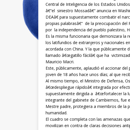
Central de Inteligencia de los Estados Unidos 
â€“el siniestro Mossadâ€“ anuncia en Washi
DEAâ€ para supuestamente combatir el narc
propias palabrasâ€“ de la preocupación del 
por la independencia del pueblo palestino, H
Es la misma funcionaria que demonizara la 
los latifundios de extranjeros y nacionales e
acordada con China. Y la que públicamente de
llamado â€œgatillo fácilâ€ que ha victimiza
Mauricio Macri.
Este, públicamente, aplaudió el accionar del 
joven de 18 años hace unos días; al que reci
Al mismo tiempo, el Ministro de Defensa, Osc
â€œdespliegue rápidoâ€ integrada por efecti
supuestamente dirigida a â€œfortalecer la luc
integrante del gabinete de Cambiemos, fue 
Mestre padre, protegiera a miembros de la p
humanidad.
El cuadro se completa con las amenazas que 
movilizan en contra de claras decisiones an