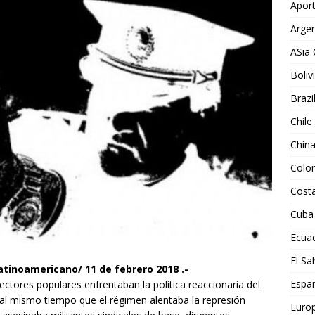
Aport
Argen
ASia 
Boliv
Brazi
Chile
Chin
Colo
Costa
Cuba
Ecua
El Sa
inoamericano/ 11 de febrero 2018 .-
Espa
ctores populares enfrentaban la política reaccionaria del
al mismo tiempo que el régimen alentaba la represión
Euro