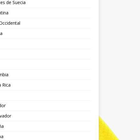
es de Suecia
tina
Occidental
ia
l
a
mbia
 Rica
dor
lvador
ña
pa