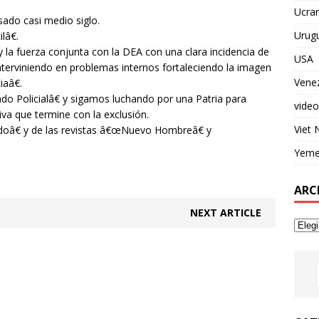
Ucran
sado casi medio siglo.
Urug
lâ€.
 la fuerza conjunta con la DEA con una clara incidencia de
USA
terviniendo en problemas internos fortaleciendo la imagen
Vene
aâ€.
o Policialâ€ y sigamos luchando por una Patria para
video
va que termine con la exclusión.
Viet
doâ€ y de las revistas â€œNuevo Hombreâ€ y
Yem
ARC
NEXT ARTICLE