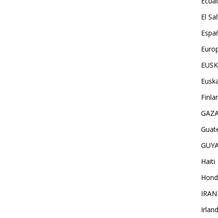
Ecua
El Sa
Espa
Euro
EUSK
Euska
Finla
GAZ
Guat
GUY
Haiti
Hond
IRAN
Irlan