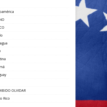
noamérica
ANO
ICO
do
ragua
O
tina
amá
guay
IBIDO OLVIDAR
o Rico