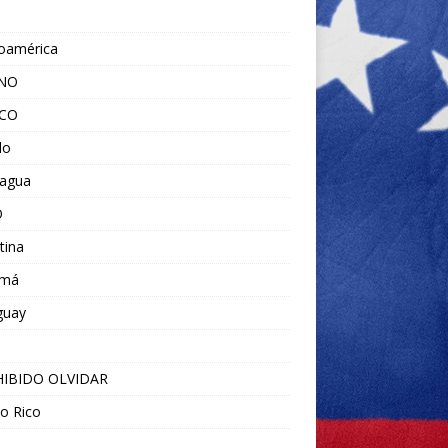
noamérica
ANO
ICO
do
ragua
O
tina
amá
guay
IBIDO OLVIDAR
o Rico