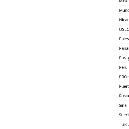
MEX
Mun
Nica
OSL
Pales
Pan
Para
Peru
PROH
Puert
Rusia
Siria
Sueci
Turqu