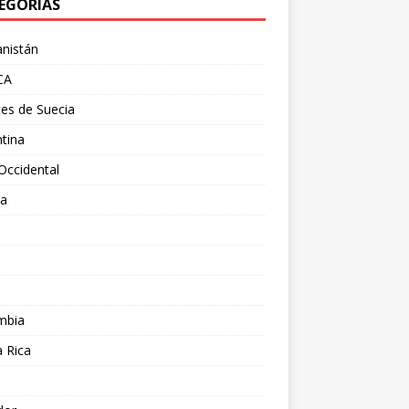
EGORÍAS
nistán
CA
es de Suecia
tina
Occidental
ia
l
a
mbia
 Rica