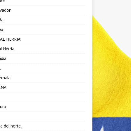
dor
lvador
ña
pa
AL HERRIA!
l Herria.
ndia
A
emala
ANA
ura
da del norte,