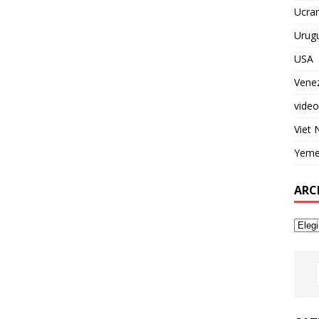
Ucran
Urug
USA
Vene
video
Viet
Yem
ARC