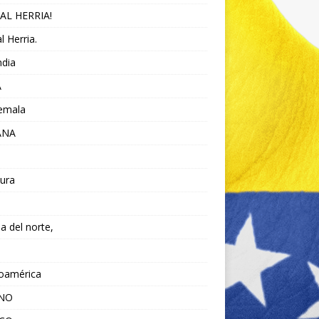
AL HERRIA!
l Herria.
ndia
A
emala
ANA
ura
da del norte,
noamérica
ANO