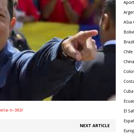
Aport
Argen
ASia 
Boliv
Brazi
Chile
Chin
Colo
Costa
Cuba
Ecua
eria-n-363/
El Sa
Espa
NEXT ARTICLE
Euro