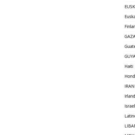
EUSK
Euska
Finla
GAZ
Guat
GUY
Haiti
Hond
IRAN
Irlan
Israel
Lati
LIB