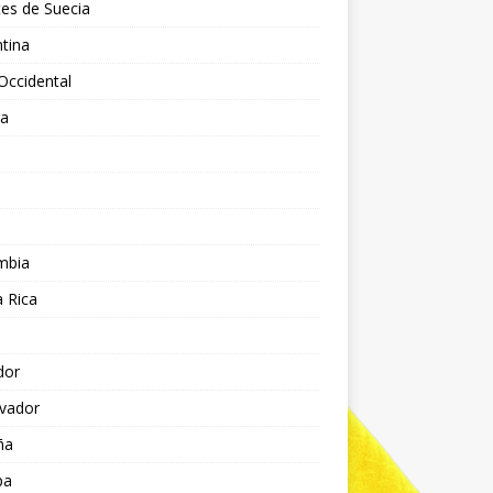
es de Suecia
tina
Occidental
ia
l
a
mbia
 Rica
dor
lvador
ña
pa