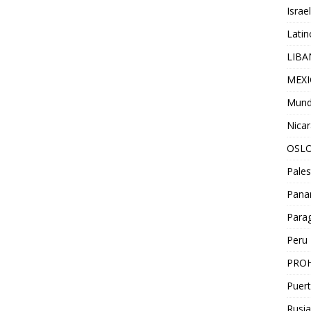
Israel
Lati
LIB
MEX
Mun
Nica
OSL
Pales
Pan
Para
Peru
PROH
Puert
Rusia