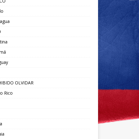
ICO
do
ragua
O
tina
amá
guay
IBIDO OLVIDAR
o Rico
a
ia