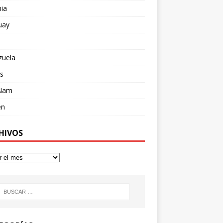
ia
uay
zuela
s
 Nam
en
HIVOS