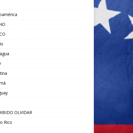
noamérica
ANO
ICO
do
ragua
O
tina
amá
guay
IBIDO OLVIDAR
o Rico