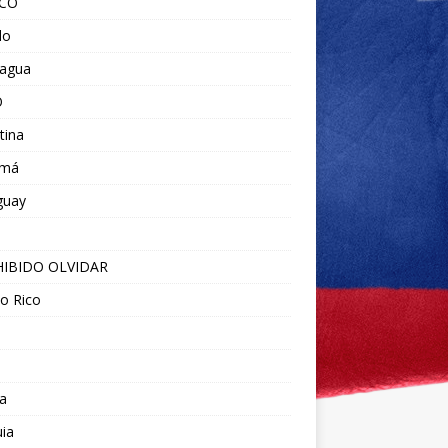
ICO
do
ragua
O
tina
amá
guay
IBIDO OLVIDAR
o Rico
a
ia