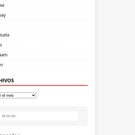
ia
uay
zuela
s
 Nam
en
HIVOS