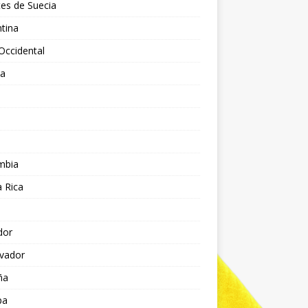
es de Suecia
tina
Occidental
ia
l
a
mbia
 Rica
dor
lvador
ña
pa