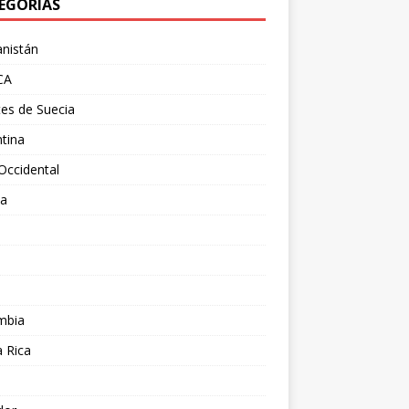
EGORÍAS
nistán
CA
es de Suecia
tina
Occidental
ia
l
a
mbia
 Rica