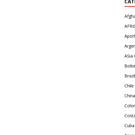
CAT
Afgha
AFRI
Aport
Argen
ASia 
Boliv
Brazi
Chile
Chin
Colo
Costa
Cuba