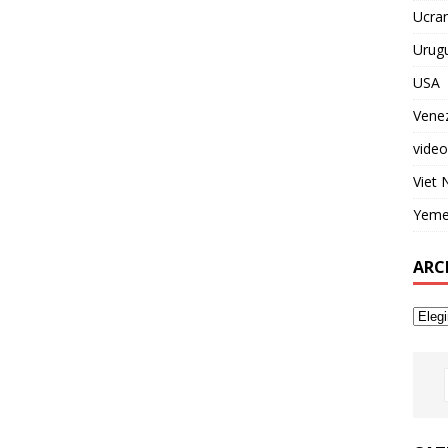
Ucran
Urug
USA
Vene
video
Viet
Yem
ARC