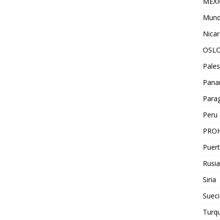
MEX
Mun
Nica
OSL
Pales
Pan
Para
Peru
PROH
Puert
Rusia
Siria
Sueci
Turqu