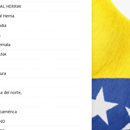
AL HERRIA!
l Herria.
ndia
A
emala
ANA
ura
da del norte,
noamérica
ANO