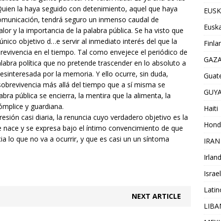
 Quien la haya seguido con detenimiento, aquel que haya
EUSK
comunicación, tendrá seguro un inmenso caudal de
Euska
valor y la importancia de la palabra pública. Se ha visto que
 único objetivo d
…
e servir al inmediato interés del que la
Finla
revivencia en el tiempo. Tal como envejece el periódico de
GAZ
alabra política que no pretende trascender en lo absoluto a
desinteresada por la memoria. Y ello ocurre, sin duda,
Guat
sobrevivencia más allá del tiempo que a sí misma se
GUY
abra pública se encierra, la mentira que la alimenta, la
ómplice y guardiana.
Haiti
resión casi diaria, la renuncia cuyo verdadero objetivo es la
Hond
e nace y se expresa bajo el íntimo convencimiento de que
ia lo que no va a ocurrir, y que es casi un un síntoma
IRAN
Irlan
Israel
Lati
NEXT ARTICLE
LIB