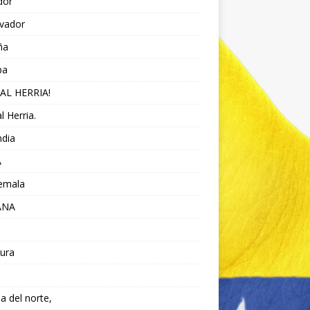
dor
lvador
ña
pa
AL HERRIA!
l Herria.
ndia
A
emala
ANA
ura
da del norte,