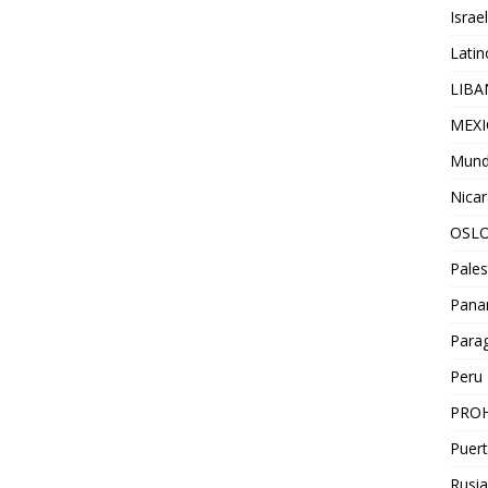
Israel
Lati
LIB
MEX
Mun
Nica
OSL
Pales
Pan
Para
Peru
PROH
Puert
Rusia