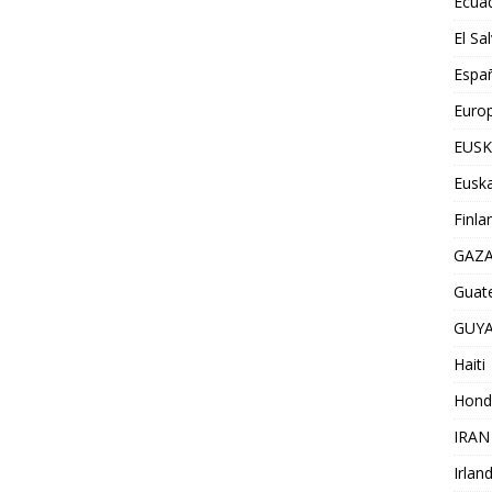
Ecua
El Sa
Espa
Euro
EUSK
Euska
Finla
GAZ
Guat
GUY
Haiti
Hond
IRAN
Irlan