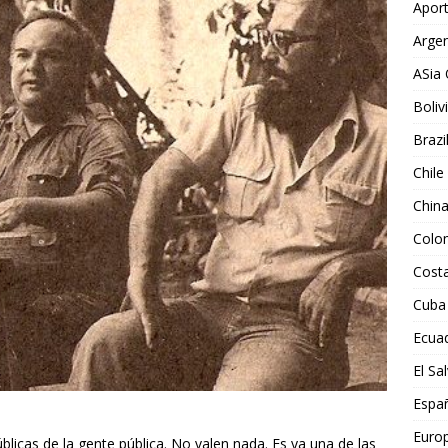
Aport
Argen
ASia 
Boliv
Brazi
Chile
Chin
Colo
Costa
Cuba
Ecua
El Sa
Espa
Euro
blicas de la gente pública. No valen nada. Es ya una de las