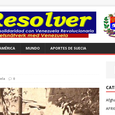
AMÉRICA
MUNDO
APORTES DE SUECIA
ela
0
CAT
Afgha
AFRI