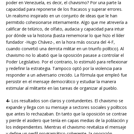
poder en Venezuela, es decir, el chavismo? Por una parte la
capacidad para reponerse de los fracasos y superar errores.
Un realismo inspirado en un conjunto de ideas que le han
permitido cohesionarse internamente. Algo que me atrevería a
calificar de telúrico, de olfato, audacia y capacidad para intuir
por dónde va la historia (basta rememorar lo que hizo el líder
fundador -Hugo Chávez-, en la hora más oscura del 4-F,
cuando convirtió una derrota militar en un triunfo político). Al
chavismo no lo abatió que la oposición pasase a controlar el
Poder Legislativo. Por el contrario, lo estimuló para reflexionar
y redefinir la estrategia. Tampoco optó por la violencia para
responder a un adversario crecido. La fórmula que empleó fue
persistir en el mensaje democrático y estudiar la manera
estimular al militante en las tareas de organizar al pueblo.
4-
Los resultados son claros y contundentes. El chavismo se
expande y llega con su mensaje a sectores sociales y políticos
que antes lo rechazaban. En tanto que la oposición se contrae
y pierde el asidero que tenía en capas medias de la población y
los independientes. Mientras el chavismo revitaliza el mensaje
y define un perfil programático coherente, la oposición