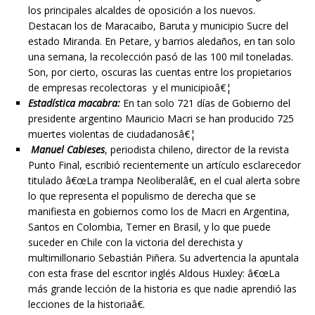
los principales alcaldes de oposición a los nuevos.
Destacan los de Maracaibo, Baruta y municipio Sucre del
estado Miranda. En Petare, y barrios aledaños, en tan solo
una semana, la recolección pasó de las 100 mil toneladas.
Son, por cierto, oscuras las cuentas entre los propietarios
de empresas recolectoras y el municipioâ€¦
Estadística macabra:
En tan solo 721 días de Gobierno del
presidente argentino Mauricio Macri se han producido 725
muertes violentas de ciudadanosâ€¦
Manuel Cabieses
, periodista chileno, director de la revista
Punto Final, escribió recientemente un artículo esclarecedor
titulado â€œLa trampa Neoliberalâ€, en el cual alerta sobre
lo que representa el populismo de derecha que se
manifiesta en gobiernos como los de Macri en Argentina,
Santos en Colombia, Temer en Brasil, y lo que puede
suceder en Chile con la victoria del derechista y
multimillonario Sebastián Piñera. Su advertencia la apuntala
con esta frase del escritor inglés Aldous Huxley: â€œLa
más grande lección de la historia es que nadie aprendió las
lecciones de la historiaâ€.