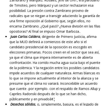
Zambrano y Márquez. Rosales, jefe de UNT, era partidario
de Timoteo, pero Márquez y un sector rechazaron esa
posibilidad. La presión contra Zambrano provino de
radicales que se niegan a transigir aduciendo la garantía de
una firme oposición al Gobierno que, según ellos, no
encarna Zambrano. ¿Qué pasó? ¿Nueva división en las filas
opositoras? Al final se impuso Omar Barboza..
Juan Carlos Caldera
, dirigente de Primero Justicia, afirma
que la MUD definirá a comienzos de este año si el
candidato presidencial de la oposición es escogido en
elecciones primarias. Pocos creen en el sector que sea así,
ya que el clima que impera internamente es de abierta
confrontación. Ha corrido mucha agua sucia bajo el puente
de la polémica. Y la negación entre los posibles candidatos
impide acuerdos de cualquier naturaleza. Armas blancas es
lo que se impone actualmente al interior de la alianza y se
presume que el clima no variará. Inconcebible un acuerdo
que cuente -por ejemplo- con el respaldo de Ramos Allup y
Capriles Radonski después de lo que se han dicho,
públicamente y en privadoâ€¦
Desechos sólidos
, o, simplemente, basura, es el legado de