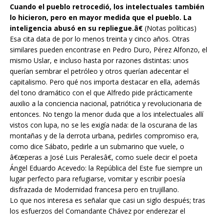
Cuando el pueblo retrocedió, los intelectuales también
lo hicieron, pero en mayor medida que el pueblo. La
inteligencia abusó en su repliegue.â€
(Notas políticas)
Esa cita data de por lo menos treinta y cinco años. Otras
similares pueden encontrase en Pedro Duro, Pérez Alfonzo, el
mismo Uslar, e incluso hasta por razones distintas: unos
querían sembrar el petróleo y otros querían adecentar el
capitalismo. Pero qué nos importa destacar en ella, además
del tono dramático con el que Alfredo pide prácticamente
auxilio a la conciencia nacional, patriótica y revolucionaria de
entonces. No tengo la menor duda que a los intelectuales allí
vistos con lupa, no se les exigía nada: de la oscurana de las
montañas y de la derrota urbana, pedirles compromiso era,
como dice Sábato, pedirle a un submarino que vuele, o
â€œperas a José Luis Peralesâ€, como suele decir el poeta
Ángel Eduardo Acevedo: la República del Este fue siempre un
lugar perfecto para refugiarse, vomitar y escribir poesía
disfrazada de Modernidad francesa pero en trujillano.
Lo que nos interesa es señalar que casi un siglo después; tras
los esfuerzos del Comandante Chávez por enderezar el