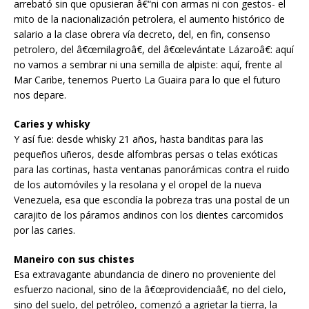
arrebató sin que opusieran â€“ni con armas ni con gestos- el
mito de la nacionalización petrolera, el aumento histórico de
salario a la clase obrera vía decreto, del, en fin, consenso
petrolero, del â€œmilagroâ€, del â€œlevántate Lázaroâ€: aquí
no vamos a sembrar ni una semilla de alpiste: aquí, frente al
Mar Caribe, tenemos Puerto La Guaira para lo que el futuro
nos depare.
Caries y whisky
Y así fue: desde whisky 21 años, hasta banditas para las
pequeños uñeros, desde alfombras persas o telas exóticas
para las cortinas, hasta ventanas panorámicas contra el ruido
de los automóviles y la resolana y el oropel de la nueva
Venezuela, esa que escondía la pobreza tras una postal de un
carajito de los páramos andinos con los dientes carcomidos
por las caries.
Maneiro con sus chistes
Esa extravagante abundancia de dinero no proveniente del
esfuerzo nacional, sino de la â€œprovidenciaâ€, no del cielo,
sino del suelo, del petróleo, comenzó a agrietar la tierra, la