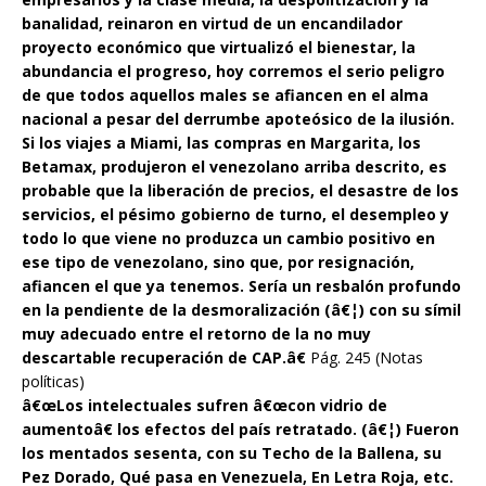
banalidad, reinaron en virtud de un encandilador
proyecto económico que virtualizó el bienestar, la
abundancia el progreso, hoy corremos el serio peligro
de que todos aquellos males se afiancen en el alma
nacional a pesar del derrumbe apoteósico de la ilusión.
Si los viajes a Miami, las compras en Margarita, los
Betamax, produjeron el venezolano arriba descrito, es
probable que la liberación de precios, el desastre de los
servicios, el pésimo gobierno de turno, el desempleo y
todo lo que viene no produzca un cambio positivo en
ese tipo de venezolano, sino que, por resignación,
afiancen el que ya tenemos. Sería un resbalón profundo
en la pendiente de la desmoralización (â€¦) con su símil
muy adecuado entre el retorno de la no muy
descartable recuperación de CAP.â€
Pág. 245 (Notas
políticas)
â€œLos intelectuales sufren â€œcon vidrio de
aumentoâ€ los efectos del país retratado. (â€¦) Fueron
los mentados sesenta, con su Techo de la Ballena, su
Pez Dorado, Qué pasa en Venezuela, En Letra Roja, etc.