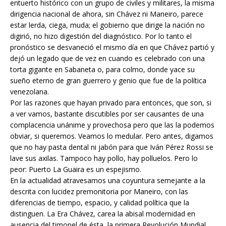
entuerto histórico con un grupo de civiles y militares, la misma
dirigencia nacional de ahora, sin Chávez ni Maneiro, parece
estar lerda, ciega, muda; el gobierno que dirige la nación no
digirió, no hizo digestión del diagnóstico. Por lo tanto el
pronóstico se desvaneció el mismo día en que Chávez partió y
dejó un legado que de vez en cuando es celebrado con una
torta gigante en Sabaneta o, para colmo, donde yace su
sueño eterno de gran guerrero y genio que fue de la política
venezolana.
Por las razones que hayan privado para entonces, que son, si
a ver vamos, bastante discutibles por ser causantes de una
complacencia unánime y provechosa pero que las la podemos
obviar, si queremos. Veamos lo medular. Pero antes, digamos
que no hay pasta dental ni jabón para que Iván Pérez Rossi se
lave sus axilas. Tampoco hay pollo, hay polluelos. Pero lo
peor: Puerto La Guaira es un espejismo.
En la actualidad atravesamos una coyuntura semejante a la
descrita con lucidez premonitoria por Maneiro, con las
diferencias de tiempo, espacio, y calidad política que la
distinguen. La Era Chávez, carea la abisal modernidad en
ausencia del timonel de ésta, la primera Revolución Mundial