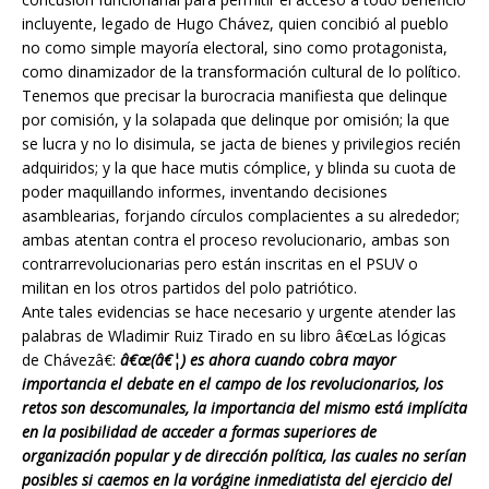
incluyente, legado de Hugo Chávez, quien concibió al pueblo
no como simple mayoría electoral, sino como protagonista,
como dinamizador de la transformación cultural de lo político.
Tenemos que precisar la burocracia manifiesta que delinque
por comisión, y la solapada que delinque por omisión; la que
se lucra y no lo disimula, se jacta de bienes y privilegios recién
adquiridos; y la que hace mutis cómplice, y blinda su cuota de
poder maquillando informes, inventando decisiones
asamblearias, forjando círculos complacientes a su alrededor;
ambas atentan contra el proceso revolucionario, ambas son
contrarrevolucionarias pero están inscritas en el PSUV o
militan en los otros partidos del polo patriótico.
Ante tales evidencias se hace necesario y urgente atender las
palabras de Wladimir Ruiz Tirado en su libro â€œLas lógicas
de Chávezâ€:
â€œ(â€¦) es ahora cuando cobra mayor
importancia el debate en el campo de los revolucionarios, los
retos son descomunales, la importancia del mismo está implícita
en la posibilidad de acceder a formas superiores de
organización popular y de dirección política, las cuales no serían
posibles si caemos en la vorágine inmediatista del ejercicio del