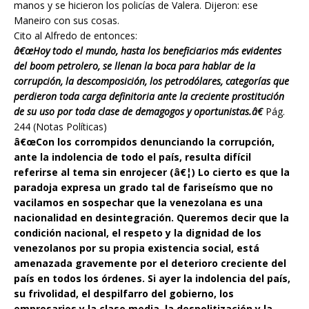
manos y se hicieron los policías de Valera. Dijeron: ese
Maneiro con sus cosas.
Cito al Alfredo de entonces:
â€œHoy todo el mundo, hasta los beneficiarios más evidentes
del boom petrolero, se llenan la boca para hablar de la
corrupción, la descomposición, los petrodólares, categorías que
perdieron toda carga definitoria ante la creciente prostitución
de su uso por toda clase de demagogos y oportunistas.â€
Pág.
244 (Notas Políticas)
â€œCon los corrompidos denunciando la corrupción,
ante la indolencia de todo el país, resulta difícil
referirse al tema sin enrojecer (â€¦) Lo cierto es que la
paradoja expresa un grado tal de fariseísmo que no
vacilamos en sospechar que la venezolana es una
nacionalidad en desintegración. Queremos decir que la
condición nacional, el respeto y la dignidad de los
venezolanos por su propia existencia social, está
amenazada gravemente por el deterioro creciente del
país en todos los órdenes. Si ayer la indolencia del país,
su frivolidad, el despilfarro del gobierno, los
empresarios y la clase media, la despolitización y la