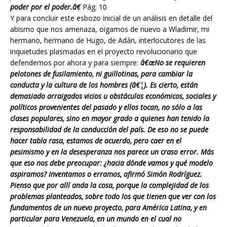
poder por el poder.â€
Pág. 10
Y para concluir este esbozo inicial de un análisis en detalle del
abismo que nos amenaza, oigamos de nuevo a Wladimir, mi
hermano, hermano de Hugo, de Adán, interlocutores de las
inquietudes plasmadas en el proyecto revolucionario que
defendemos por ahora y para siempre:
â€œNo se requieren
pelotones de fusilamiento, ni guillotinas, para cambiar la
conducta y la cultura de los hombres (â€¦). Es cierto, están
demasiado arraigados vicios u obstáculos económicos, sociales y
políticos provenientes del pasado y ellos tocan, no sólo a las
clases populares, sino en mayor grado a quienes han tenido la
responsabilidad de la conducción del país. De eso no se puede
hacer tabla rasa, estamos de acuerdo, pero caer en el
pesimismo y en la desesperanza nos parece un craso error. Más
que eso nos debe preocupar: ¿hacia dónde vamos y qué modelo
aspiramos? Inventamos o erramos, afirmó Simón Rodríguez.
Pienso que por allí anda la cosa, porque la complejidad de los
problemas planteados, sobre todo los que tienen que ver con los
fundamentos de un nuevo proyecto, para América Latina, y en
particular para Venezuela, en un mundo en el cual no