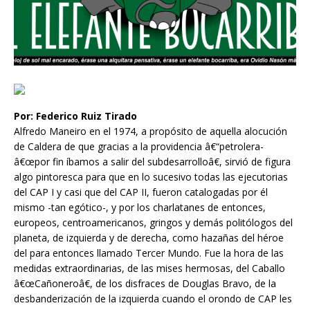
Por: Federico Ruiz Tirado
Alfredo Maneiro en el 1974, a propósito de aquella alocución
de Caldera de que gracias a la providencia â€“petrolera-
â€œpor fin íbamos a salir del subdesarrolloâ€, sirvió de figura
algo pintoresca para que en lo sucesivo todas las ejecutorias
del CAP I y casi que del CAP II, fueron catalogadas por él
mismo -tan egótico-, y por los charlatanes de entonces,
europeos, centroamericanos, gringos y demás politólogos del
planeta, de izquierda y de derecha, como hazañas del héroe
del para entonces llamado Tercer Mundo. Fue la hora de las
medidas extraordinarias, de las mises hermosas, del Caballo
â€œCañoneroâ€, de los disfraces de Douglas Bravo, de la
desbanderización de la izquierda cuando el orondo de CAP les