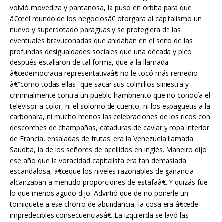
volvió movediza y pantanosa, la puso en órbita para que
â€œel mundo de los negociosâ€ otorgara al capitalismo un
nuevo y superdotado paraguas y se protegiera de las
eventuales bravuconadas que anidaban en el seno de las
profundas desigualdades sociales que una década y pico
después estallaron de tal forma, que a la llamada
â€œdemocracia representativaâ€ no le tocó más remedio
â€“como todas ellas- que sacar sus colmillos siniestra y
criminalmente contra un pueblo hambriento que no conocía el
televisor a color, ni el solomo de cuerito, ni los espaguetis a la
carbonara, ni mucho menos las celebraciones de los ricos con
descorches de champañas, cataduras de caviar y ropa interior
de Francia, ensaladas de frutas: era la Venezuela llamada
Saudita, la de los señores de apellidos en inglés. Maneiro dijo
ese año que la voracidad capitalista era tan demasiada
escandalosa, â€œque los niveles razonables de ganancia
alcanzaban a menudo proporciones de estafaâ€. Y quizás fue
lo que menos agudo dijo. Advirtió que de no ponerle un
torniquete a ese chorro de abundancia, la cosa era â€œde
impredecibles consecuenciasâ€. La izquierda se lavó las