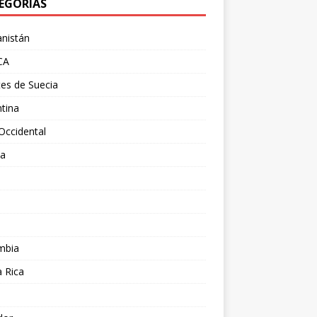
EGORÍAS
nistán
CA
es de Suecia
tina
Occidental
ia
l
a
mbia
 Rica