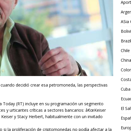
Aport
Argen
ASia 
Boliv
Brazi
Chile
Chin
Colo
Costa
cuando decidió crear esa petromoneda, las perspectivas
Cuba
Ecua
sia Today (RT) incluye en su programación un segmento
El Sa
es y urticantes críticas a sectores bancarios: â€œKeiser
Keiser y Stacy Herbert, habitualmente con un invitado
Espa
Euro
o si la proliferación de criptomonedas no podía afectar a la