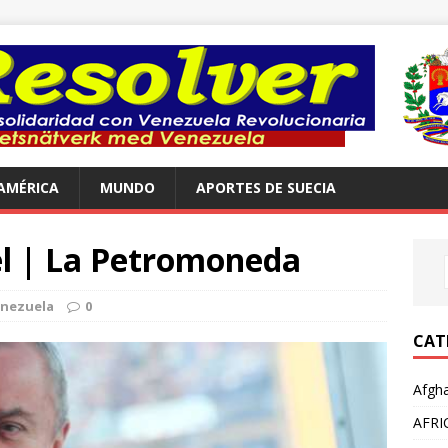
AMÉRICA
MUNDO
APORTES DE SUECIA
el | La Petromoneda
nezuela
0
CAT
Afgha
AFRI