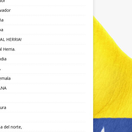
dor
lvador
ña
pa
AL HERRIA!
l Herria.
ndia
A
emala
ANA
ura
da del norte,