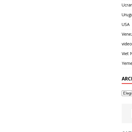
Ucran
Urug
USA
Vene
video
Viet
Yem
ARC