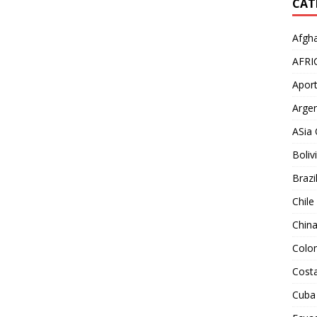
CAT
Afgha
AFRI
Aport
Argen
ASia 
Boliv
Brazi
Chile
Chin
Colo
Costa
Cuba