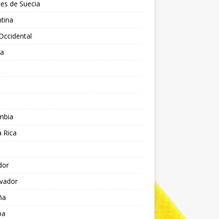
es de Suecia
tina
Occidental
ia
l
a
mbia
 Rica
dor
lvador
ña
pa