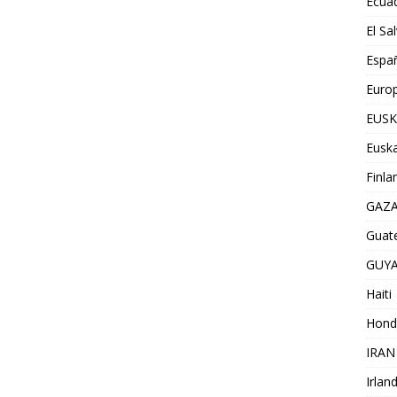
Ecua
El Sa
Espa
Euro
EUSK
Euska
Finla
GAZ
Guat
GUY
Haiti
Hond
IRAN
Irlan