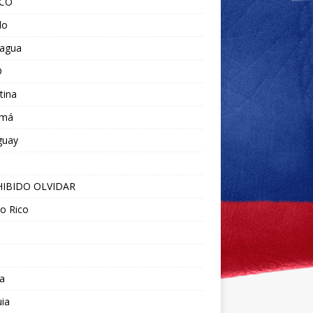
ICO
do
ragua
O
tina
amá
guay
IBIDO OLVIDAR
o Rico
a
ia