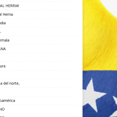
AL HERRIA!
l Herria.
ndia
A
emala
ANA
ura
da del norte,
noamérica
ANO