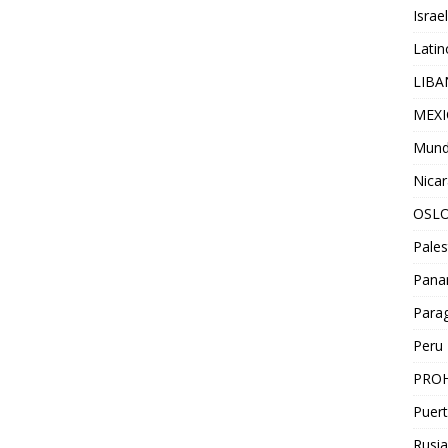
Israel
Lati
LIB
MEX
Mun
Nica
OSL
Pales
Pan
Para
Peru
PROH
Puert
Rusia