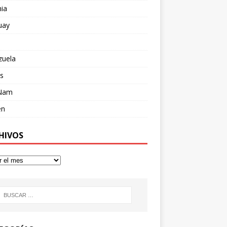
ia
uay
zuela
s
 Nam
en
HIVOS