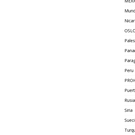
MEX
Mun
Nica
OSL
Pales
Pan
Para
Peru
PROH
Puert
Rusia
Siria
Sueci
Turqu