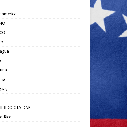
noamérica
ANO
ICO
do
ragua
O
tina
amá
guay
IBIDO OLVIDAR
o Rico