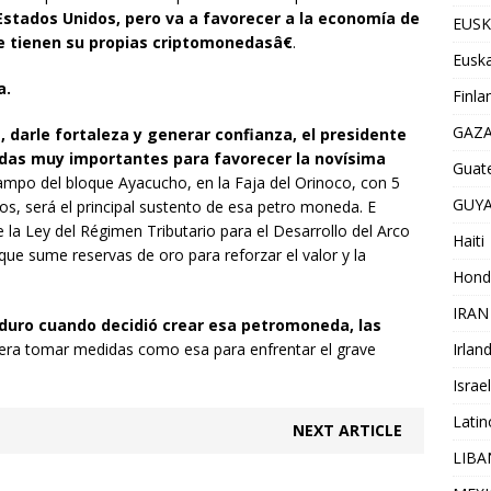
Estados Unidos, pero va a favorecer a la economía de
EUSK
e tienen su propias criptomonedasâ€
.
Euska
a.
Finla
GAZ
 darle fortaleza y generar confianza, el presidente
das muy importantes para favorecer la novísima
Guat
campo del bloque Ayacucho, en la Faja del Orinoco, con 5
GUY
ados, será el principal sustento de esa petro moneda. E
la Ley del Régimen Tributario para el Desarrollo del Arco
Haiti
 que sume reservas de oro para reforzar el valor y la
Hond
IRAN
duro cuando decidió crear esa petromoneda, las
Irlan
diera tomar medidas como esa para enfrentar el grave
Israel
Lati
NEXT ARTICLE
LIB