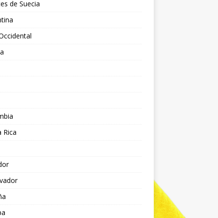
es de Suecia
tina
Occidental
ia
l
a
mbia
 Rica
dor
lvador
ña
pa