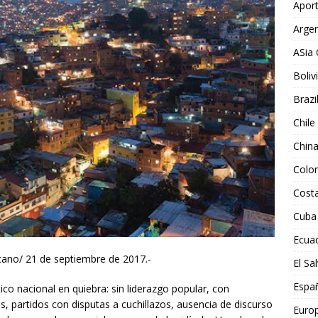
Aport
Argen
ASia 
Boliv
Brazi
Chile
Chin
Colo
Costa
Cuba
Ecua
ano/ 21 de septiembre de 2017.-
El Sa
Espa
tico nacional en quiebra: sin liderazgo popular, con
ales, partidos con disputas a cuchillazos, ausencia de discurso
Euro