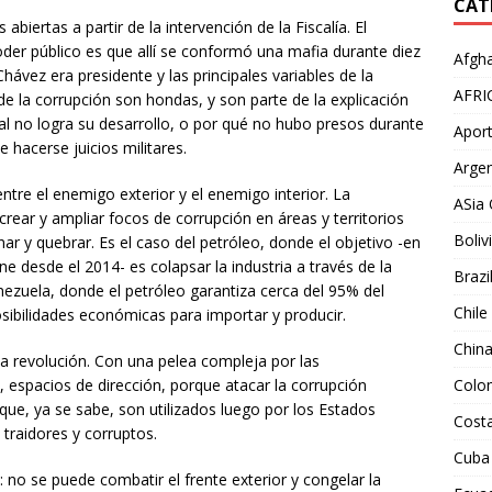
CAT
biertas a partir de la intervención de la Fiscalía. El
oder público es que allí se conformó una mafia durante diez
Afgha
ávez era presidente y las principales variables de la
AFRI
de la corrupción son hondas, y son parte de la explicación
al no logra su desarrollo, o por qué no hubo presos durante
Aport
 hacerse juicios militares.
Argen
tre el enemigo exterior y el enemigo interior. La
ASia 
ear y ampliar focos de corrupción en áreas y territorios
Boliv
ar y quebrar. Es el caso del petróleo, donde el objetivo -en
e desde el 2014- es colapsar la industria a través de la
Brazi
nezuela, donde el petróleo garantiza cerca del 95% del
Chile
posibilidades económicas para importar y producir.
Chin
la revolución. Con una pelea compleja por las
, espacios de dirección, porque atacar la corrupción
Colo
 que, ya se sabe, son utilizados luego por los Estados
Costa
traidores y corruptos.
Cuba
: no se puede combatir el frente exterior y congelar la