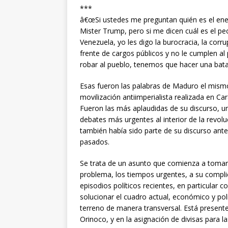
***
â€œSi ustedes me preguntan quién es el enem
Mister Trump, pero si me dicen cuál es el pe
Venezuela, yo les digo la burocracia, la corru
frente de cargos públicos y no le cumplen al 
robar al pueblo, tenemos que hacer una batal
Esas fueron las palabras de Maduro el mismo 
movilización antiimperialista realizada en Ca
Fueron las más aplaudidas de su discurso, un
debates más urgentes al interior de la revolu
también había sido parte de su discurso ant
pasados.
Se trata de un asunto que comienza a tomar e
problema, los tiempos urgentes, a su complic
episodios políticos recientes, en particular c
solucionar el cuadro actual, económico y pol
terreno de manera transversal. Está presente, 
Orinoco, y en la asignación de divisas para l