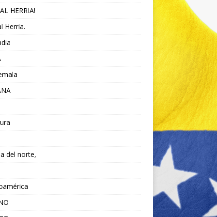
AL HERRIA!
l Herria.
ndia
A
emala
ANA
ura
da del norte,
noamérica
ANO