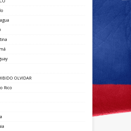
ICO
do
ragua
O
tina
amá
guay
IBIDO OLVIDAR
o Rico
a
ia