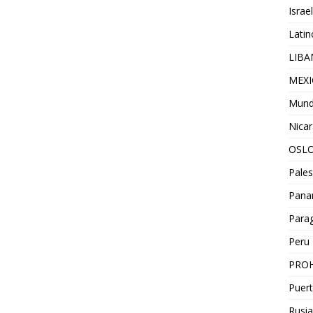
Israel
Lati
LIB
MEX
Mun
Nica
OSL
Pales
Pan
Para
Peru
PROH
Puert
Rusia