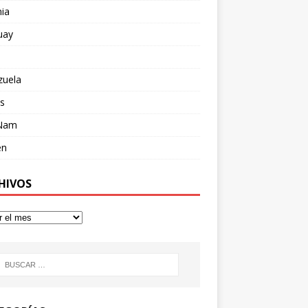
ia
uay
zuela
s
 Nam
en
HIVOS