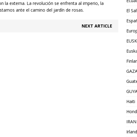
Ecua
n la externa. La revolución se enfrenta al imperio, la
 estamos ante el camino del jardín de rosas.
El Sa
Espa
NEXT ARTICLE
Euro
EUSK
Euska
Finla
GAZ
Guat
GUY
Haiti
Hond
IRAN
Irlan