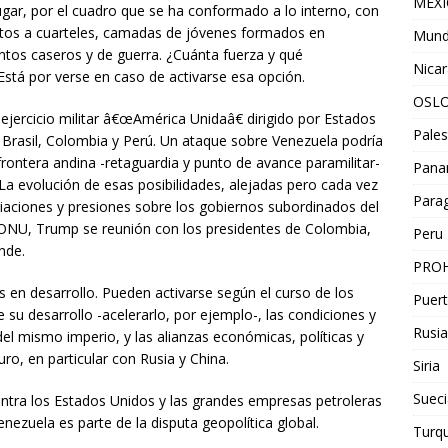
MEX
ugar, por el cuadro que se ha conformado a lo interno, con
altos a cuarteles, camadas de jóvenes formados en
Mun
tos caseros y de guerra. ¿Cuánta fuerza y qué
Nica
 Está por verse en caso de activarse esa opción.
OSL
jercicio militar â€œAmérica Unidaâ€ dirigido por Estados
Pales
e Brasil, Colombia y Perú. Un ataque sobre Venezuela podría
frontera andina -retaguardia y punto de avance paramilitar-
Pan
La evolución de esas posibilidades, alejadas pero cada vez
Para
iaciones y presiones sobre los gobiernos subordinados del
a ONU, Trump se reunión con los presidentes de Colombia,
Peru
nde.
PROH
s en desarrollo. Pueden activarse según el curso de los
Puert
e su desarrollo -acelerarlo, por ejemplo-, las condiciones y
Rusia
 del mismo imperio, y las alianzas económicas, políticas y
ro, en particular con Rusia y China.
Siria
Sueci
contra los Estados Unidos y las grandes empresas petroleras
nezuela es parte de la disputa geopolítica global.
Turqu