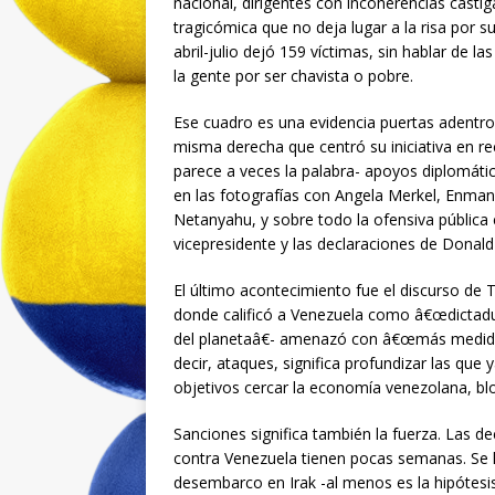
nacional, dirigentes con incoherencias castig
tragicómica que no deja lugar a la risa por s
abril-julio dejó 159 víctimas, sin hablar de l
la gente por ser chavista o pobre.
Ese cuadro es una evidencia puertas adentro 
misma derecha que centró su iniciativa en r
parece a veces la palabra- apoyos diplomát
en las fotografías con Angela Merkel, Enma
Netanyahu, y sobre todo la ofensiva pública 
vicepresidente y las declaraciones de Donal
El último acontecimiento fue el discurso de
donde calificó a Venezuela como â€œdictadu
del planetaâ€- amenazó con â€œmás medidasâ
decir, ataques, significa profundizar las qu
objetivos cercar la economía venezolana, blo
Sanciones significa también la fuerza. Las de
contra Venezuela tienen pocas semanas. Se h
desembarco en Irak -al menos es la hipótesi