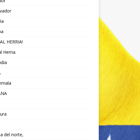
dor
lvador
ña
pa
AL HERRIA!
l Herria.
ndia
A
emala
ANA
ura
da del norte,