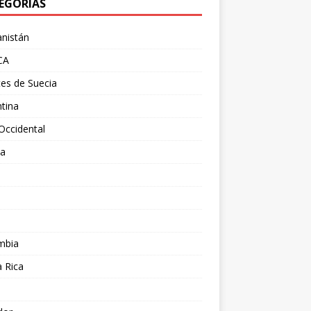
EGORÍAS
nistán
CA
es de Suecia
tina
Occidental
ia
l
a
mbia
 Rica