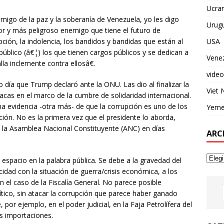
Ucran
igo de la paz y la soberanía de Venezuela, yo les digo
Urug
or y más peligroso enemigo que tiene el futuro de
USA
pción, la indolencia, los bandidos y bandidas que están al
público (â€¦) los que tienen cargos públicos y se dedican a
Vene
la inclemente contra ellosâ€.
video
día que Trump declaró ante la ONU. Las dio al finalizar la
Viet
racas en el marco de la cumbre de solidaridad internacional.
a evidencia -otra más- de que la corrupción es uno de los
Yem
ción. No es la primera vez que el presidente lo aborda,
e la Asamblea Nacional Constituyente (ANC) en días
ARC
spacio en la palabra pública. Se debe a la gravedad del
idad con la situación de guerra/crisis económica, a los
on el caso de la Fiscalía General. No parece posible
ítico, sin atacar la corrupción que parece haber ganado
por ejemplo, en el poder judicial, en la Faja Petrolífera del
as importaciones.