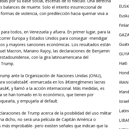
adas por su base social, escenas de lo ridículo. Una derecha
EUSK
us balances de muerte. Solo el intento insurreccional de
as formas de violencia, con predilección hacia quemar viva a
Euska
Finla
para todos, en Venezuela y afuera. En primer lugar, para la
GAZ
ecorrer Europa y Estados Unidos para conseguir -mendigar
Guat
icos y mayores sanciones económicas. Los resultados están
nuel Macron, Mariano Rajoy, las declaraciones de Benjamin
GUY
estadounidense, con la gira latinoamericana del
Haiti
d Trump.
Hond
 Trump ante la Organización de Naciones Unidas (ONU),
ra socialistaâ€ -enmarcada en los â€œregímenes lacras
IRAN
€, y llamó a la acción internacional. Más medidas, es
Irlan
e ya se han tomado en lo económico, que tienen por
quearla, y empujarla al default.
Israel
Lati
claraciones de Trump acerca de la posibilidad del uso militar
a dicho, no será una película de Capitán América o
LIB
s más improbable- pero existen señales que indican que la