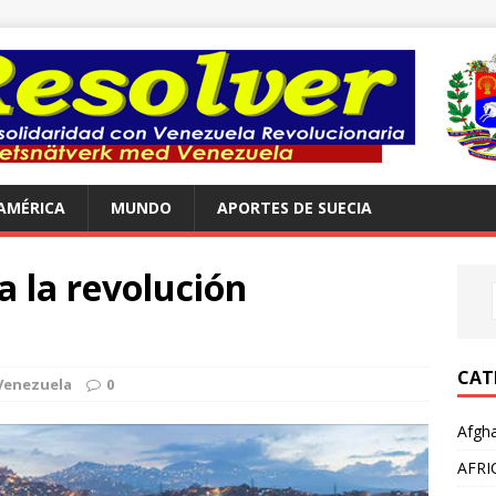
AMÉRICA
MUNDO
APORTES DE SUECIA
a la revolución
CAT
Venezuela
0
Afgha
AFRI