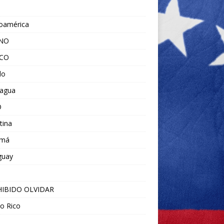
noamérica
ANO
ICO
do
ragua
O
tina
amá
guay
IBIDO OLVIDAR
o Rico