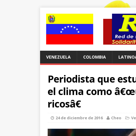
VENEZUELA
COLOMBIA
LATINO
Periodista que est
el clima como â€œ
ricosâ€
24 de diciembre de 2016
Cheo
Ve