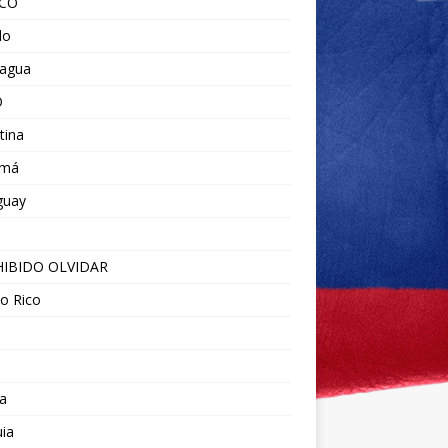
ICO
do
ragua
O
tina
amá
guay
IBIDO OLVIDAR
o Rico
a
ia