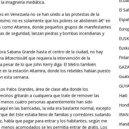
Ecua
la imaginería mediática.
El Sa
 en Venezuela no se han unido a las protestas de la
Espa
mismo: no es solamente que los pobres se abstienen â€“ en
as como Altamira, donde pequeños grupos de manifestantes
Euro
as de seguridad, lanzan piedras y bombas incendiarias y
EUSK
Euska
ora Sabana Grande hasta el centro de la ciudad, no hay
Finla
a â€œcrisisâ€ que requiera la intervención de la
 pesar de lo que John Kerry diga. El Metro también
GAZ
en la estación Altamira, donde los rebeldes habían puesto
Guat
on esta semana.
GUY
Los Palos Grandes, área de clase alta donde los
vecinos gritarán a cualquiera que trate de remover las
Haiti
(al menos cuatro personas aparentemente han sido
Hond
 aquí en las barricadas, la vida era bastante normal, excepto
arque del Este estaba lleno de familias y corredores sudando
IRAN
z, había que pagar para entrar y los habitantes, según me
Irlan
 menos acomodados se les permitía entrar de gratis. Los