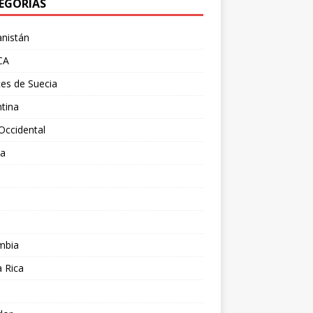
EGORÍAS
nistán
CA
es de Suecia
tina
Occidental
ia
l
a
mbia
 Rica