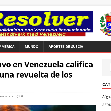
AMÉRICA
MUNDO
APORTES DE SUECIA
uvo en Venezuela califica
una revuelta de los
CAT
nezuela
0
Afgha
AFRI