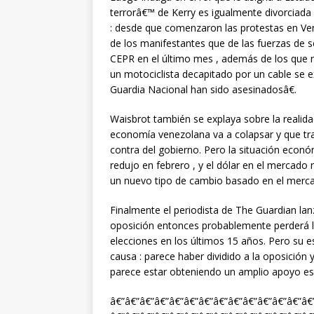
terrorâ€™ de Kerry es igualmente divorciada d
: desde que comenzaron las protestas en V
de los manifestantes que de las fuerzas de 
CEPR en el último mes , además de los que mu
un motociclista decapitado por un cable se ex
Guardia Nacional han sido asesinadosâ€.
Waisbrot también se explaya sobre la reali
economía venezolana va a colapsar y que tra
contra del gobierno. Pero la situación económ
redujo en febrero , y el dólar en el mercado
un nuevo tipo de cambio basado en el merca
Finalmente el periodista de The Guardian la
oposición entonces probablemente perderá la
elecciones en los últimos 15 años. Pero su e
causa : parece haber dividido a la oposición y
parece estar obteniendo un amplio apoyo es 
â€”â€”â€”â€”â€”â€”â€”â€”â€”â€”â€”â€”â€”â€