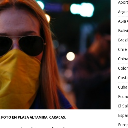
Aport
Argen
ASia 
Boliv
Brazi
Chile
Chin
Colo
Costa
Cuba
Ecua
El Sa
Espa
FOTO EN PLAZA ALTAMIRA, CARACAS.
Euro