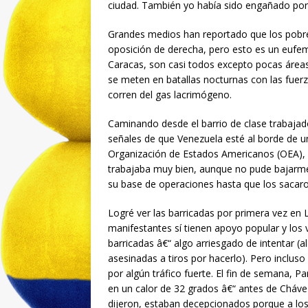
ciudad. También yo había sido engañado por 
Grandes medios han reportado que los pobres
oposición de derecha, pero esto es un eufe
Caracas, son casi todos excepto pocas áre
se meten en batallas nocturnas con las fuerz
corren del gas lacrimógeno.
Caminando desde el barrio de clase trabajad
señales de que Venezuela esté al borde de un
Organización de Estados Americanos (OEA), a
trabajaba muy bien, aunque no pude bajarme 
su base de operaciones hasta que los sacar
Logré ver las barricadas por primera vez en 
manifestantes sí tienen apoyo popular y los 
barricadas â€“ algo arriesgado de intentar 
asesinadas a tiros por hacerlo). Pero incluso
por algún tráfico fuerte. El fin de semana, P
en un calor de 32 grados â€“ antes de Cháve
dijeron, estaban decepcionados porque a los