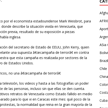
”-
CAT
Afgha
AFRI
crito por el economista estadounidense Mark Weisbrot, para
, donde describe la situación vivida en Venezuela, que
Aport
ión previa, resultado de su exposición a piezas
Argen
abla inglesa.
ASia 
mación del secretario de Estado de EEUU, John Kerry, quien
adelante una supuesta â€œcampaña de terrorâ€ en contra
Boliv
uestra que esta campaña es realizada por sectores de la
Brazi
oyo de Estados Unidos.
Chile
 ricos, no una â€œcampaña de terrorâ€
Chin
a televisión, los videos y hasta a las fotografías un poder
Colo
 de las personas, incluso sin que ellas se den cuenta.
Costa
itivos retratos de Venezuela como Estado fallido en medio
parado para lo que vi en Caracas este mes: qué poco de la
Cuba
 protestas, la normalidad que reina en la gran mayoría de la