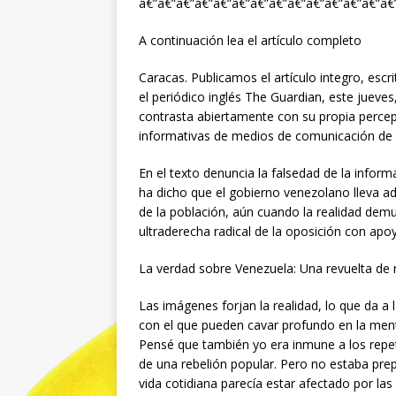
â€”â€”â€”â€”â€”â€”â€”â€”â€”â€”â€”â€”â€”â€
A continuación lea el artículo completo
Caracas. Publicamos el artículo integro, es
el periódico inglés The Guardian, este jueves
contrasta abiertamente con su propia percepc
informativas de medios de comunicación de h
En el texto denuncia la falsedad de la infor
ha dicho que el gobierno venezolano lleva 
de la población, aún cuando la realidad dem
ultraderecha radical de la oposición con ap
La verdad sobre Venezuela: Una revuelta de
Las imágenes forjan la realidad, lo que da a l
con el que pueden cavar profundo en la mente
Pensé que también yo era inmune a los repet
de una rebelión popular. Pero no estaba pre
vida cotidiana parecía estar afectado por las