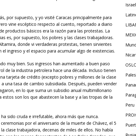
Israel
Lati
más, por supuesto, y yo visité Caracas principalmente para
ro vine escéptico respecto al cuento, reportado a diario
LIB
e productos básicos era la razón para las protestas. La
MEX
as es, por supuesto, los pobres y las clases trabajadoras.
ltamira, donde vi verdaderas protestas, tienen sirvientes
Mun
 el ingreso y el espacio para acumular algo de existencias.
Nica
yendo muy bien. Sus ingresos han aumentado a buen paso
OSL
 de la industria petrolera hace una década. Incluso tienen
Pales
na tarjeta de crédito (excepto pobres y millones de la clase
, a una tasa de cambio subsidiada. Después, pueden vender
Pan
agaron, en lo que suma un subsidio anual multimillonario
Para
ía estos son los que abastecen la base y a las tropas de la
Peru
PROH
 ha sido cruda e irrefutable, ahora más que nunca.
ceremonias por el aniversario de la muerte de Chávez, el 5
Puert
la clase trabajadora, decenas de miles de ellos. No había
Rusia