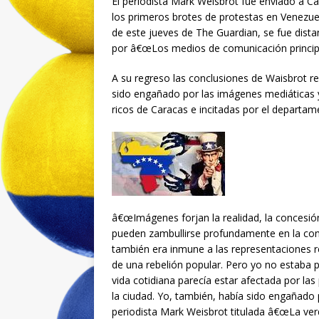
El periodista Mark Weisbrot fue enviado a C
los primeros brotes de protestas en Venezuela
de este jueves de The Guardian, se fue dist
por â€œLos medios de comunicación principa
A su regreso las conclusiones de Waisbrot re
sido engañado por las imágenes mediáticas y
ricos de Caracas e incitadas por el departa
â€œImágenes forjan la realidad, la concesión 
pueden zambullirse profundamente en la conc
también era inmune a las representaciones r
de una rebelión popular. Pero yo no estaba 
vida cotidiana parecía estar afectada por la
la ciudad. Yo, también, había sido engañado p
periodista Mark Weisbrot titulada â€œLa ver