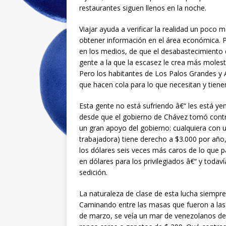
restaurantes siguen llenos en la noche.
Viajar ayuda a verificar la realidad un poco 
obtener información en el área económica. Pe
en los medios, de que el desabastecimiento d
gente a la que la escasez le crea más molesti
Pero los habitantes de Los Palos Grandes y A
que hacen cola para lo que necesitan y tienen
Esta gente no está sufriendo â€“ les está 
desde que el gobierno de Chávez tomó control
un gran apoyo del gobierno: cualquiera con u
trabajadora) tiene derecho a $3.000 por año
los dólares seis veces más caros de lo que p
en dólares para los privilegiados â€“ y todav
sedición.
La naturaleza de clase de esta lucha siempre
Caminando entre las masas que fueron a las 
de marzo, se veía un mar de venezolanos de 