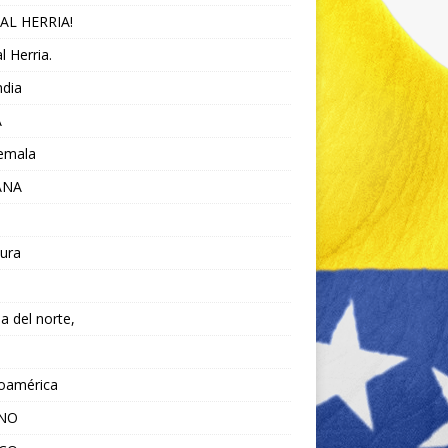
AL HERRIA!
l Herria.
ndia
A
emala
ANA
ura
da del norte,
noamérica
ANO