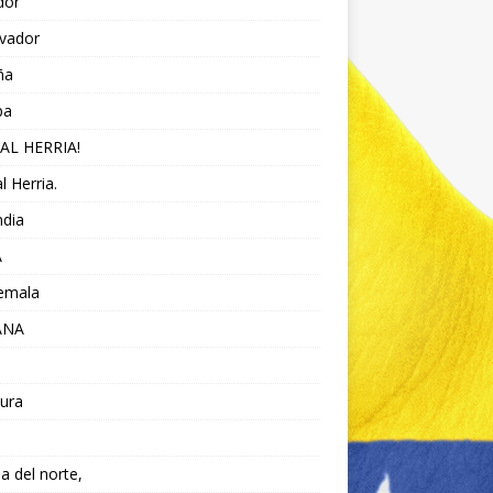
dor
lvador
ña
pa
AL HERRIA!
l Herria.
ndia
A
emala
ANA
ura
da del norte,