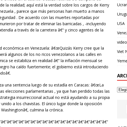
Ucran
e la realidad; aquí está la verdad sobre los cargos de Kerry
enezuela , parece que más personas han muerto a manos
Urug
seguridad . De acuerdo con las muertes reportadas por
USA
rieron por tratar de eliminar las barricadas , -incluyendo
tendía a través de la carretera â€“ y cinco agentes de la
Vene
video
dad económica en Venezuela: â€œQuizás Kerry cree que la
Viet
erá algunos de los no ricos venezolanos a las calles en
ica se estabiliza en realidad â€“ la inflación mensual se
Yem
 negro ha caído fuertemente; el gobierno está introduciendo
doâ€.
ARC
nza una sentencia luego de su estadía en Caracas: â€œLa
s elecciones parlamentarias , ya que han perdido todas las
strategia insurreccional actual no está ayudando a su propia
 unido a los chavistas. El único lugar donde la oposición
Washingtonâ€, culmina la crónica.
”â€”â€”â€”â€”â€”â€”â€”â€”â€”â€”â€”â€”â€”â€”â€”â€”â€”â€”