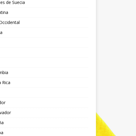
es de Suecia
tina
Occidental
ia
l
a
mbia
 Rica
dor
lvador
ña
pa