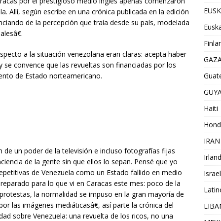
aracas por el prestigioso medio inglés apenas comenzaron
EUSK
. Allí, según escribe en una crónica publicada en la edición
anciando de la percepción que traía desde su país, modelada
Euska
lesâ€.
Finla
specto a la situación venezolana eran claras: acepta haber
GAZ
 se convence que las revueltas son financiadas por los
Guat
mento de Estado norteamericano.
GUY
Haiti
Hond
IRAN
de un poder de la televisión e incluso fotografías fijas
Irlan
iencia de la gente sin que ellos lo sepan. Pensé que yo
epetitivas de Venezuela como un Estado fallido en medio
Israel
preparado para lo que vi en Caracas este mes: poco de la
Lati
s protestas, la normalidad se impuso en la gran mayoría de
or las imágenes mediáticasâ€, así parte la crónica del
LIB
dad sobre Venezuela: una revuelta de los ricos, no una