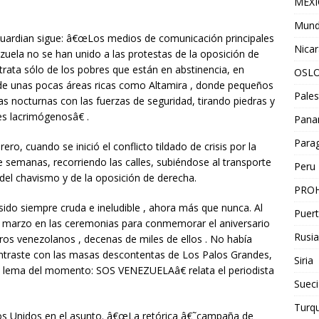
MEX
Mun
Guardian sigue: â€œLos medios de comunicación principales
Nica
uela no se han unido a las protestas de la oposición de
rata sólo de los pobres que están en abstinencia, en
OSL
de unas pocas áreas ricas como Altamira , donde pequeños
Pales
as nocturnas con las fuerzas de seguridad, tirando piedras y
s lacrimógenosâ€ .
Pan
Para
ro, cuando se inició el conflicto tildado de crisis por la
 semanas, recorriendo las calles, subiéndose al transporte
Peru
del chavismo y de la oposición de derecha.
PROH
ido siempre cruda e ineludible , ahora más que nunca. Al
Puert
de marzo en las ceremonias para conmemorar el aniversario
Rusia
ros venezolanos , decenas de miles de ellos . No había
ontraste con las masas descontentas de Los Palos Grandes,
Siria
l lema del momento: SOS VENEZUELAâ€ relata el periodista
Sueci
Turqu
dos Unidos en el asunto. â€œLa retórica â€˜campaña de