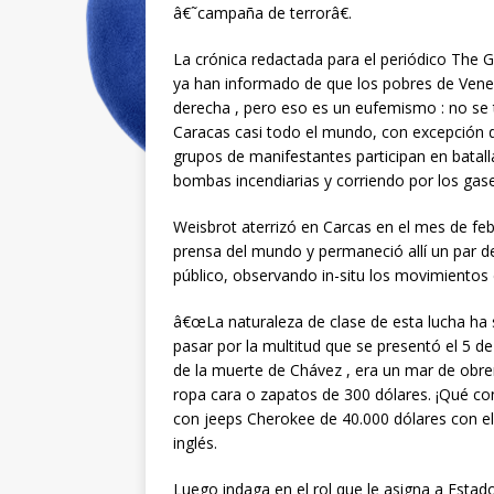
â€˜campaña de terrorâ€.
La crónica redactada para el periódico The 
ya han informado de que los pobres de Venez
derecha , pero eso es un eufemismo : no se t
Caracas casi todo el mundo, con excepción 
grupos de manifestantes participan en batall
bombas incendiarias y corriendo por los gase
Weisbrot aterrizó en Carcas en el mes de febre
prensa del mundo y permaneció allí un par de
público, observando in-situ los movimientos 
â€œLa naturaleza de clase de esta lucha ha s
pasar por la multitud que se presentó el 5 
de la muerte de Chávez , era un mar de obre
ropa cara o zapatos de 300 dólares. ¡Qué c
con jeeps Cherokee de 40.000 dólares con e
inglés.
Luego indaga en el rol que le asigna a Esta