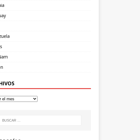
ia
uay
zuela
s
 Nam
en
HIVOS