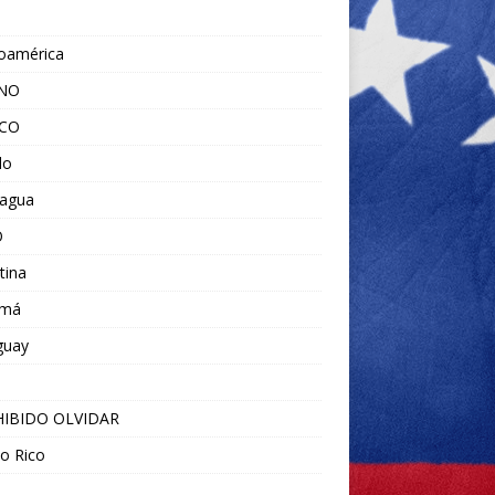
noamérica
ANO
ICO
do
ragua
O
tina
amá
guay
IBIDO OLVIDAR
o Rico