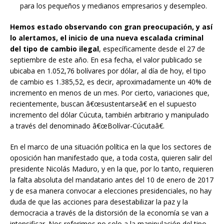
para los pequeños y medianos empresarios y desempleo.
Hemos estado observando con gran preocupación, y así
lo alertamos, el inicio de una nueva escalada criminal
del tipo de cambio ilegal
, específicamente desde el 27 de
septiembre de este año. En esa fecha, el valor publicado se
ubicaba en 1.052,76 bolívares por dólar, al día de hoy, el tipo
de cambio es 1.385,52, es decir, aproximadamente un 40% de
incremento en menos de un mes. Por cierto, variaciones que,
recientemente, buscan â€œsustentarseâ€ en el supuesto
incremento del dólar Cúcuta, también arbitrario y manipulado
a través del denominado â€œBolívar-Cúcutaâ€.
En el marco de una situación política en la que los sectores de
oposición han manifestado que, a toda costa, quieren salir del
presidente Nicolás Maduro, y en la que, por lo tanto, requieren
la falta absoluta del mandatario antes del 10 de enero de 2017
y de esa manera convocar a elecciones presidenciales, no hay
duda de que las acciones para desestabilizar la paz y la
democracia a través de la distorsión de la economía se van a
intensificar. Nos referimos no solo a la manipulación del tipo