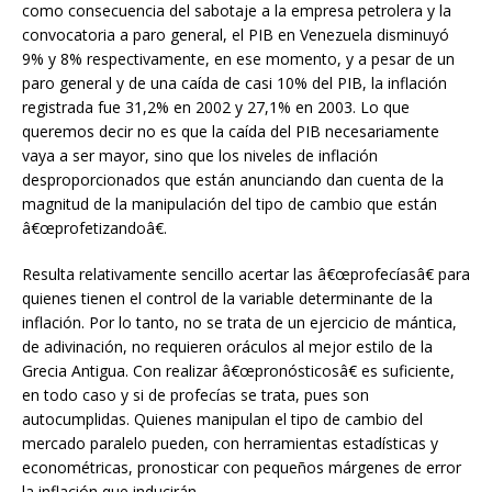
como consecuencia del sabotaje a la empresa petrolera y la
convocatoria a paro general, el PIB en Venezuela disminuyó
9% y 8% respectivamente, en ese momento, y a pesar de un
paro general y de una caída de casi 10% del PIB, la inflación
registrada fue 31,2% en 2002 y 27,1% en 2003. Lo que
queremos decir no es que la caída del PIB necesariamente
vaya a ser mayor, sino que los niveles de inflación
desproporcionados que están anunciando dan cuenta de la
magnitud de la manipulación del tipo de cambio que están
â€œprofetizandoâ€.
Resulta relativamente sencillo acertar las â€œprofecíasâ€ para
quienes tienen el control de la variable determinante de la
inflación. Por lo tanto, no se trata de un ejercicio de mántica,
de adivinación, no requieren oráculos al mejor estilo de la
Grecia Antigua. Con realizar â€œpronósticosâ€ es suficiente,
en todo caso y si de profecías se trata, pues son
autocumplidas. Quienes manipulan el tipo de cambio del
mercado paralelo pueden, con herramientas estadísticas y
econométricas, pronosticar con pequeños márgenes de error
la inflación que inducirán.