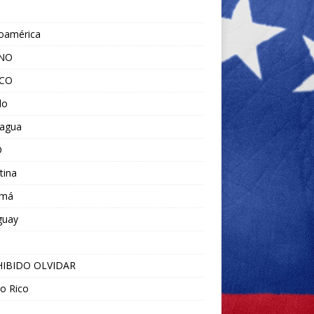
noamérica
ANO
ICO
do
ragua
O
tina
amá
guay
IBIDO OLVIDAR
o Rico