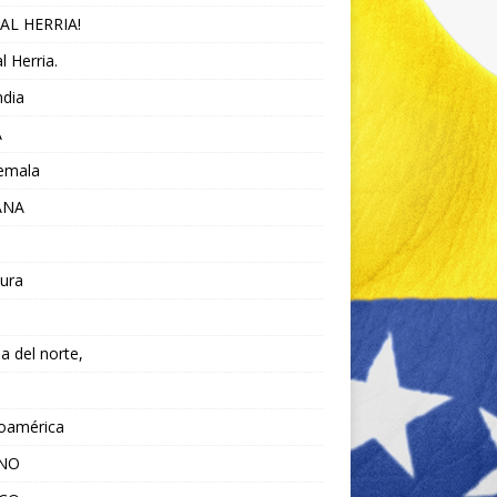
AL HERRIA!
l Herria.
ndia
A
emala
ANA
ura
da del norte,
noamérica
ANO