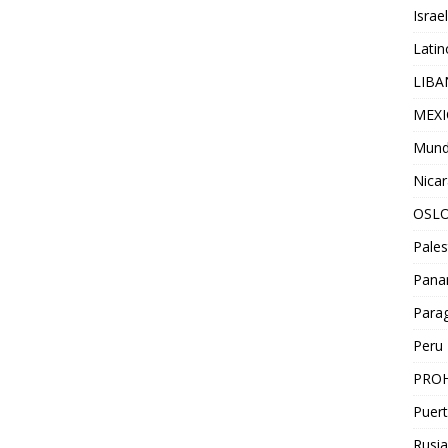
Israel
Lati
LIB
MEX
Mun
Nica
OSL
Pales
Pan
Para
Peru
PROH
Puert
Rusia