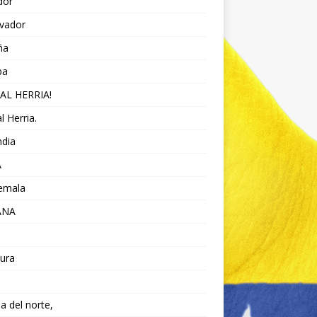
dor
lvador
ña
pa
AL HERRIA!
l Herria.
ndia
A
emala
ANA
ura
da del norte,