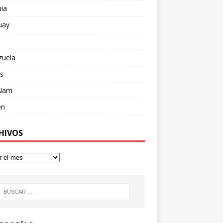
ia
uay
zuela
s
 Nam
en
HIVOS