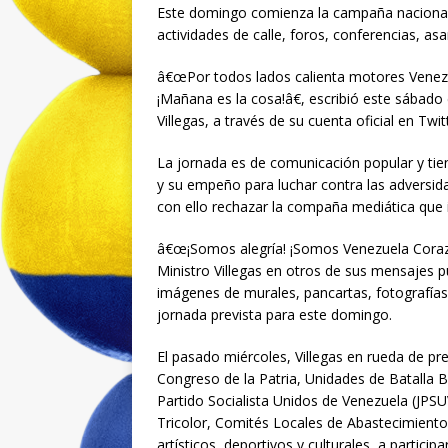
Este domingo comienza la campaña nacional V
actividades de calle, foros, conferencias, as
â€œPor todos lados calienta motores Venez
¡Mañana es la cosa!â€, escribió este sábado
Villegas, a través de su cuenta oficial en Twi
La jornada es de comunicación popular y tie
y su empeño para luchar contra las adversida
con ello rechazar la compaña mediática que i
â€œ¡Somos alegría! ¡Somos Venezuela Coraz
Ministro Villegas en otros de sus mensajes p
imágenes de murales, pancartas, fotografías,
jornada prevista para este domingo.
El pasado miércoles, Villegas en rueda de pr
Congreso de la Patria, Unidades de Batalla Bo
Partido Socialista Unidos de Venezuela (JPS
Tricolor, Comités Locales de Abastecimiento
artísticos, deportivos y culturales, a particip