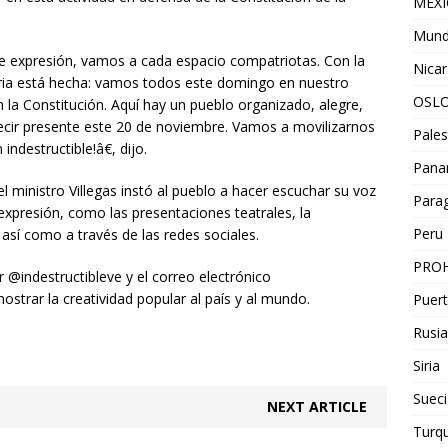
MEX
Mun
e expresión, vamos a cada espacio compatriotas. Con la
Nica
oria está hecha: vamos todos este domingo en nuestro
OSL
la Constitución. Aquí hay un pueblo organizado, alegre,
decir presente este 20 de noviembre. Vamos a movilizarnos
Pales
ndestructible!â€, dijo.
Pan
ministro Villegas instó al pueblo a hacer escuchar su voz
Para
 expresión, como las presentaciones teatrales, la
Peru
así como a través de las redes sociales.
PROH
r @indestructibleve y el correo electrónico
strar la creatividad popular al país y al mundo.
Puert
Rusia
Siria
Sueci
NEXT ARTICLE
Turqu