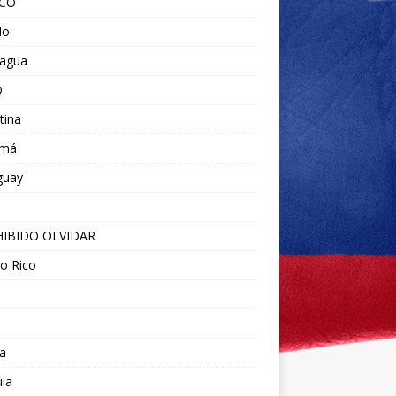
ICO
do
ragua
O
tina
amá
guay
IBIDO OLVIDAR
o Rico
a
ia