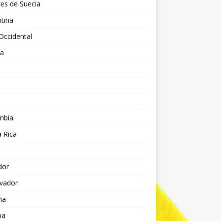
es de Suecia
tina
Occidental
ia
l
a
mbia
 Rica
dor
lvador
ña
pa