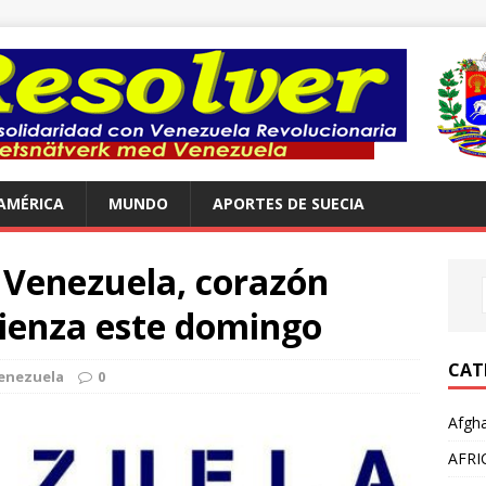
AMÉRICA
MUNDO
APORTES DE SUECIA
Venezuela, corazón
mienza este domingo
CAT
enezuela
0
Afgha
AFRI