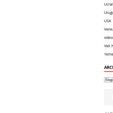
Ucran
Urug
USA
Vene
video
Viet
Yem
ARC