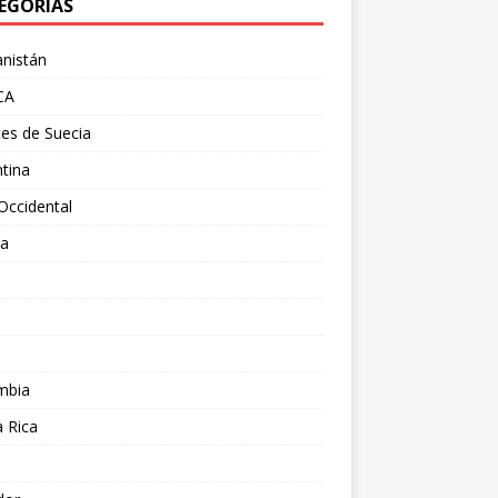
EGORÍAS
nistán
CA
es de Suecia
tina
Occidental
ia
l
a
mbia
 Rica