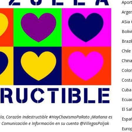
Aport
Argen
ASia 
Boliv
Brazi
Chile
Chin
Colo
Costa
Cuba
Ecua
El Sa
ela, Corazón Indestructible #HayChavismoPaRato ¡Mañana es
Espa
ara Comunicación e Información en su cuenta @VillegasPoljak
Euro