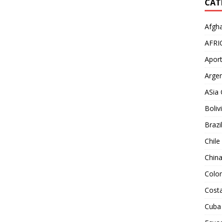
CAT
Afgha
AFRI
Aport
Argen
ASia 
Boliv
Brazi
Chile
Chin
Colo
Costa
Cuba