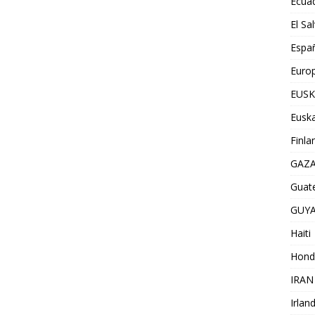
Ecua
El Sa
Espa
Euro
EUSK
Euska
Finla
GAZ
Guat
GUY
Haiti
Hond
IRAN
Irlan