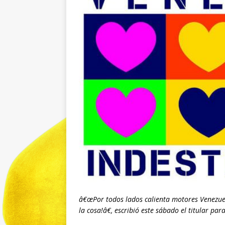
â€œPor todos lados calienta motores Venezu
la cosa!â€, escribió este sábado el titular p