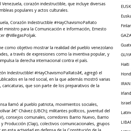
enezuela, corazón indestructible, que incluye diversas
EUSK
ambleas populares y actos culturales.
Euska
uela, Corazón Indestructible #HayChavismoPaRato
Finla
 el ministro para la Comunicación e Información, Ernesto
tter @VillegasPoljak.
GAZ
Guat
ne como objetivo mostrar la realidad del pueblo venezolano
des, a través de expresiones como la inventiva popular, y
GUY
mpulsa la derecha internacional contra el país.
Haiti
ón Indestructible! #HayChavismoPaRatoâ€, agregó el
Hond
ublicados en la red social, en la que además mostró varias
IRAN
 caricaturas, que son parte de los preparativos de la
Irlan
Israel
ensa llamó al pueblo patriota, movimientos sociales,
lívar â€“ Chávez (UBCh); militantes políticos, juventud del
Lati
UV), consejos comunales, corredores Barrio Nuevo, Barrio
LIB
 y Producción (Clap), colectivos comunicacionales, grupos
ar en esta actividad en defensa de la Constitución de la