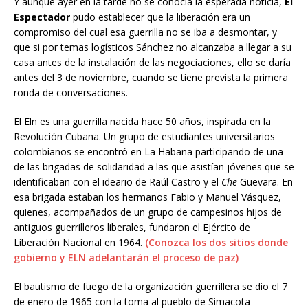
Y aunque ayer en la tarde no se conocía la esperada noticia,
El
Espectador
pudo establecer que la liberación era un
compromiso del cual esa guerrilla no se iba a desmontar, y
que si por temas logísticos Sánchez no alcanzaba a llegar a su
casa antes de la instalación de las negociaciones, ello se daría
antes del 3 de noviembre, cuando se tiene prevista la primera
ronda de conversaciones.
El Eln es una guerrilla nacida hace 50 años, inspirada en la
Revolución Cubana. Un grupo de estudiantes universitarios
colombianos se encontró en La Habana participando de una
de las brigadas de solidaridad a las que asistían jóvenes que se
identificaban con el ideario de Raúl Castro y el
Che
Guevara. En
esa brigada estaban los hermanos Fabio y Manuel Vásquez,
quienes, acompañados de un grupo de campesinos hijos de
antiguos guerrilleros liberales, fundaron el Ejército de
Liberación Nacional en 1964.
(Conozca los dos sitios donde
gobierno y ELN adelantarán el proceso de paz)
El bautismo de fuego de la organización guerrillera se dio el 7
de enero de 1965 con la toma al pueblo de Simacota