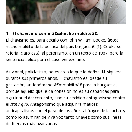
1.- El chavismo como â€œhecho malditoâ€
.
El chavismo es, para decirlo con John William Cooke, â€œel
hecho maldito de la política del país burguésâ€ (1). Cooke se
refería, claro está, al peronismo, en un texto de 1967, pero la
sentencia aplica para el caso venezolano.
Aluvional, policlasista, no es esto lo que lo define. Ni siquiera
durante sus primeros años. El chavismo es, desde su
gestación, un fenómeno â€œmalditoâ€ para la burguesía,
porque aquello que le da cohesión no es su capacidad para
aglutinar el descontento, sino su decidido antagonismo contra
el
statu quo
. Antagonismo que adquirirá matices
anticapitalistas con el paso de los años, al fragor de la lucha, y
como lo asumirán de viva voz tanto Chávez como sus líneas
de fuerzas más avanzadas.