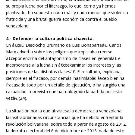
su propia lucha por el liderazgo, lo que, como ya hemos
planteado, ha supuesto nada más y nada menos que violencia
fratricida y una brutal guerra económica contra el pueblo
venezolano.
4.- Defender la cultura política chavista.
En â€œEl Dieciocho Brumario de Luis Bonaparteâ€, Carlos
Marx advertía sobre los peligros que implicaba creerse
â€œpor encima del antagonismo de clases en generalâ€ e
incorporarse a la lucha sin â€œexaminar los intereses y las
posiciones de las distintas clasesâ€. El resultado, explicaba,
siempre es el fracaso, por demás inasimilable: â€œo bien ha
fracasado todo por un detalle de ejecución, o ha surgido una
casualidad imprevista que ha malogrado la partida por esta
vezâ€ (24).
La situación por la que atraviesa la democracia venezolana,
las extraordinarias circunstancias que ha debido enfrentar la
revolución bolivariana, sobre todo a partir de agosto de 2012,
la derrota electoral del 6 de diciembre de 2015: nada de esto