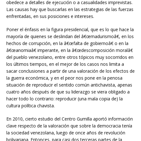
obedece a detalles de ejecución o a casualidades imprevistas.
Las causas hay que buscarlas en las estrategias de las fuerzas
enfrentadas, en sus posiciones e intereses.
Poner el énfasis en la figura presidencial, que es lo que hace la
mayoría de quienes se deslindan del â€œmadurismoâ€, en los
hechos de corrupción, en la â€œfalta de gobiernoâ€ o en la
â€œanomiaâ€ imperante, en la â€œdescomposición moralâ€
del pueblo venezolano, entre otros tópicos muy socorridos en
los últimos tiempos, en el mejor de los casos nos limita a
sacar conclusiones a partir de una valoración de los efectos de
la guerra económica, y en el peor nos pone en la penosa
situación de reproducir el sentido común antichavista, apenas
cuatro años después de que su liderazgo se viera obligado a
hacer todo lo contrario: reproducir (una mala copia de) la
cultura política chavista.
En 2010, cierto estudio del Centro Gumilla aportó información
clave respecto de la valoración que sobre la democracia tenía
la sociedad venezolana, luego de once años de revolución
bolivariana. Entonces, para casi dos terceras partes de la