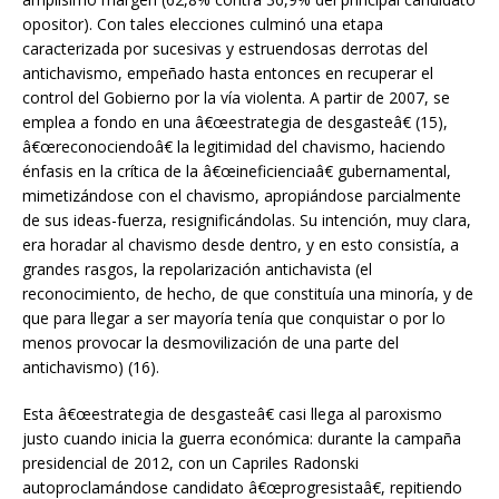
opositor). Con tales elecciones culminó una etapa
caracterizada por sucesivas y estruendosas derrotas del
antichavismo, empeñado hasta entonces en recuperar el
control del Gobierno por la vía violenta. A partir de 2007, se
emplea a fondo en una â€œestrategia de desgasteâ€ (15),
â€œreconociendoâ€ la legitimidad del chavismo, haciendo
énfasis en la crítica de la â€œineficienciaâ€ gubernamental,
mimetizándose con el chavismo, apropiándose parcialmente
de sus ideas-fuerza, resignificándolas. Su intención, muy clara,
era horadar al chavismo desde dentro, y en esto consistía, a
grandes rasgos, la repolarización antichavista (el
reconocimiento, de hecho, de que constituía una minoría, y de
que para llegar a ser mayoría tenía que conquistar o por lo
menos provocar la desmovilización de una parte del
antichavismo) (16).
Esta â€œestrategia de desgasteâ€ casi llega al paroxismo
justo cuando inicia la guerra económica: durante la campaña
presidencial de 2012, con un Capriles Radonski
autoproclamándose candidato â€œprogresistaâ€, repitiendo