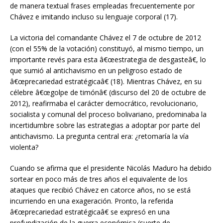
de manera textual frases empleadas frecuentemente por
Chávez e imitando incluso su lenguaje corporal (17).
La victoria del comandante Chávez el 7 de octubre de 2012
(con el 55% de la votación) constituyó, al mismo tiempo, un
importante revés para esta â€œestrategia de desgasteâ€, lo
que sumió al antichavismo en un peligroso estado de
â€œprecariedad estratégicaâ€ (18). Mientras Chávez, en su
célebre â€œgolpe de timónâ€ (discurso del 20 de octubre de
2012), reafirmaba el carácter democrático, revolucionario,
socialista y comunal del proceso bolivariano, predominaba la
incertidumbre sobre las estrategias a adoptar por parte del
antichavismo. La pregunta central era: ¿retomaría la vía
violenta?
Cuando se afirma que el presidente Nicolás Maduro ha debido
sortear en poco más de tres años el equivalente de los
ataques que recibió Chávez en catorce años, no se está
incurriendo en una exageración. Pronto, la referida
â€œprecariedad estratégicaâ€ se expresó en una
profundización de la guerra económica (suerte de