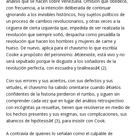
análisis que se hacen sobre Venezuela. Omisión que obedece,
con frecuencia, a la intención deliberada de continuar
ignorando a los invisibles históricos, hoy sujetos políticos de
un proceso de cambios revolucionarios, y otras veces a la
ceguera de cierta izquierda que, impedida de ver realizada la
revolución que siempre soñó, despacha como pesadilla la
revolución que hacen los hombres y mujeres de carne y
hueso. De nuevo, aplica para el chavismo lo que escribía
Cooke a propósito del peronismo: â€œexiste, está vivo y no
será sepultado porque le disguste a los soñadores de la
revolución perfecta, con escuadra y tiralíneasâ€ (2).
Con sus errores y sus aciertos, con sus defectos y sus
virtudes, el chavismo ha sabido orientarse cuando â€œlos
confidentes de la historia perdieron el rumbo, y siguen sin
comprender cada vez que en lugar del análisis retrospectivo
con incógnitas ya resueltas, tienen que resolverse en medio de
los hechos presentes y sus enigmas, sus complicaciones, sus
abanicos de hipótesisâ€ (3), para insistir con Cook.
A contravía de quienes lo señalan como el culpable de