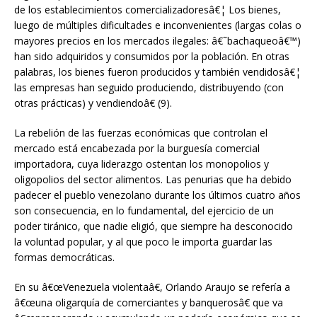
de los establecimientos comercializadoresâ€¦ Los bienes,
luego de múltiples dificultades e inconvenientes (largas colas o
mayores precios en los mercados ilegales: â€˜bachaqueoâ€™)
han sido adquiridos y consumidos por la población. En otras
palabras, los bienes fueron producidos y también vendidosâ€¦
las empresas han seguido produciendo, distribuyendo (con
otras prácticas) y vendiendoâ€ (9).
La rebelión de las fuerzas económicas que controlan el
mercado está encabezada por la burguesía comercial
importadora, cuya liderazgo ostentan los monopolios y
oligopolios del sector alimentos. Las penurias que ha debido
padecer el pueblo venezolano durante los últimos cuatro años
son consecuencia, en lo fundamental, del ejercicio de un
poder tiránico, que nadie eligió, que siempre ha desconocido
la voluntad popular, y al que poco le importa guardar las
formas democráticas.
En su â€œVenezuela violentaâ€, Orlando Araujo se refería a
â€œuna oligarquía de comerciantes y banquerosâ€ que va