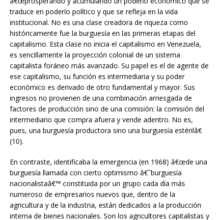
â€œprosperando y acumulando un poderío económico que se
traduce en poderío político y que se refleja en la vida
institucional. No es una clase creadora de riqueza como
históricamente fue la burguesía en las primeras etapas del
capitalismo. Esta clase no inicia el capitalismo en Venezuela,
es sencillamente la proyección colonial de un sistema
capitalista foráneo más avanzado. Su papel es el de agente de
ese capitalismo, su función es intermediaria y su poder
económico es derivado de otro fundamental y mayor. Sus
ingresos no provienen de una combinación arriesgada de
factores de producción sino de una comisión: la comisión del
intermediario que compra afuera y vende adentro. No es,
pues, una burguesía productora sino una burguesía estérilâ€
(10).
En contraste, identificaba la emergencia (en 1968) â€œde una
burguesía llamada con cierto optimismo â€˜burguesía
nacionalistaâ€™ constituida por un grupo cada día más
numeroso de empresarios nuevos que, dentro de la
agricultura y de la industria, están dedicados a la producción
interna de bienes nacionales. Son los agricultores capitalistas y