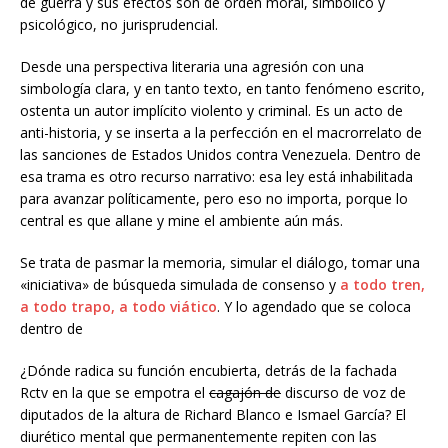
de guerra y sus efectos son de orden moral, simbólico y
psicológico, no jurisprudencial.
Desde una perspectiva literaria una agresión con una
simbología clara, y en tanto texto, en tanto fenómeno escrito,
ostenta un autor implícito violento y criminal. Es un acto de
anti-historia, y se inserta a la perfección en el macrorrelato de
las sanciones de Estados Unidos contra Venezuela. Dentro de
esa trama es otro recurso narrativo: esa ley está inhabilitada
para avanzar políticamente, pero eso no importa, porque lo
central es que allane y mine el ambiente aún más.
Se trata de pasmar la memoria, simular el diálogo, tomar una
«iniciativa» de búsqueda simulada de consenso y
a todo tren,
a todo trapo, a todo viático
. Y lo agendado que se coloca
dentro de
¿Dónde radica su función encubierta, detrás de la fachada
Rctv en la que se empotra el
cagajón de
discurso de voz de
diputados de la altura de Richard Blanco e Ismael García? El
diurético mental que permanentemente repiten con las