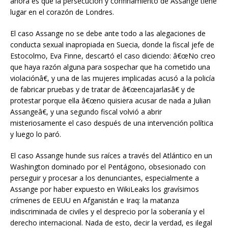
ahora es que la persecución y confinamiento de Assange tiene
lugar en el corazón de Londres.
El caso Assange no se debe ante todo a las alegaciones de
conducta sexual inapropiada en Suecia, donde la fiscal jefe de
Estocolmo, Eva Finne, descartó el caso diciendo: â€œNo creo
que haya razón alguna para sospechar que ha cometido una
violaciónâ€, y una de las mujeres implicadas acusó a la policía
de fabricar pruebas y de tratar de â€œencajarlasâ€ y de
protestar porque ella â€œno quisiera acusar de nada a Julian
Assangeâ€, y una segundo fiscal volvió a abrir
misteriosamente el caso después de una intervención política
y luego lo paró.
El caso Assange hunde sus raíces a través del Atlántico en un
Washington dominado por el Pentágono, obsesionado con
perseguir y procesar a los denunciantes, especialmente a
Assange por haber expuesto en WikiLeaks los gravísimos
crímenes de EEUU en Afganistán e Iraq: la matanza
indiscriminada de civiles y el desprecio por la soberanía y el
derecho internacional. Nada de esto, decir la verdad, es ilegal