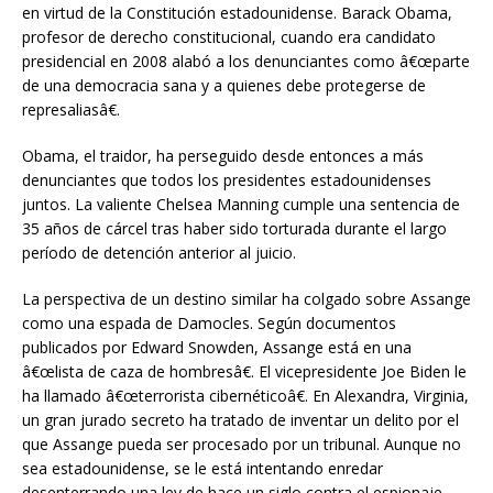
en virtud de la Constitución estadounidense. Barack Obama,
profesor de derecho constitucional, cuando era candidato
presidencial en 2008 alabó a los denunciantes como â€œparte
de una democracia sana y a quienes debe protegerse de
represaliasâ€.
Obama, el traidor, ha perseguido desde entonces a más
denunciantes que todos los presidentes estadounidenses
juntos. La valiente Chelsea Manning cumple una sentencia de
35 años de cárcel tras haber sido torturada durante el largo
período de detención anterior al juicio.
La perspectiva de un destino similar ha colgado sobre Assange
como una espada de Damocles. Según documentos
publicados por Edward Snowden, Assange está en una
â€œlista de caza de hombresâ€. El vicepresidente Joe Biden le
ha llamado â€œterrorista cibernéticoâ€. En Alexandra, Virginia,
un gran jurado secreto ha tratado de inventar un delito por el
que Assange pueda ser procesado por un tribunal. Aunque no
sea estadounidense, se le está intentando enredar
desenterrando una ley de hace un siglo contra el espionaje,