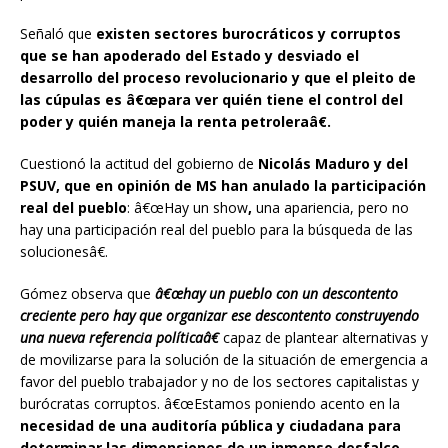
Señaló que
existen sectores burocráticos y corruptos
que se han apoderado del Estado y desviado el
desarrollo del proceso revolucionario y que el pleito de
las cúpulas es â€œpara ver quién tiene el control del
poder y quién maneja la renta petroleraâ€.
Cuestionó la actitud del gobierno de
Nicolás Maduro y del
PSUV, que en opinión de MS han anulado la participación
real del pueblo
: â€œHay un show
,
una apariencia, pero no
hay una participación real del pueblo para la búsqueda de las
solucionesâ€.
Gómez observa que
â€œhay un pueblo con un descontento
creciente
pero hay que organizar ese descontento construyendo
una nueva referencia políticaâ€
capaz de plantear alternativas y
de movilizarse para la solución de la situación de emergencia a
favor del pueblo trabajador y no de los sectores capitalistas y
burócratas corruptos. â€œEstamos poniendo acento en la
necesidad de una auditoría pública y ciudadana para
determinar las dimensiones de un inmenso desfalco