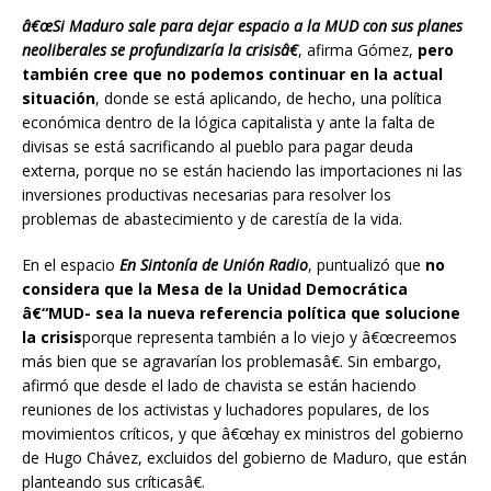
â€œSi Maduro sale para dejar espacio a la MUD con sus planes
neoliberales se profundizaría la crisisâ€
, afirma Gómez,
pero
también cree que no podemos continuar en la actual
situación
, donde se está aplicando, de hecho, una política
económica dentro de la lógica capitalista y ante la falta de
divisas se está sacrificando al pueblo para pagar deuda
externa, porque no se están haciendo las importaciones ni las
inversiones productivas necesarias para resolver los
problemas de abastecimiento y de carestía de la vida.
En el espacio
En Sintonía de Unión Radio
, puntualizó que
no
considera que la Mesa de la Unidad Democrática
â€“MUD- sea la nueva referencia política que solucione
la crisis
porque representa también a lo viejo y â€œcreemos
más bien que se agravarían los problemasâ€. Sin embargo,
afirmó que desde el lado de chavista se están haciendo
reuniones de los activistas y luchadores populares, de los
movimientos críticos, y que â€œhay ex ministros del gobierno
de Hugo Chávez, excluidos del gobierno de Maduro, que están
planteando sus críticasâ€.