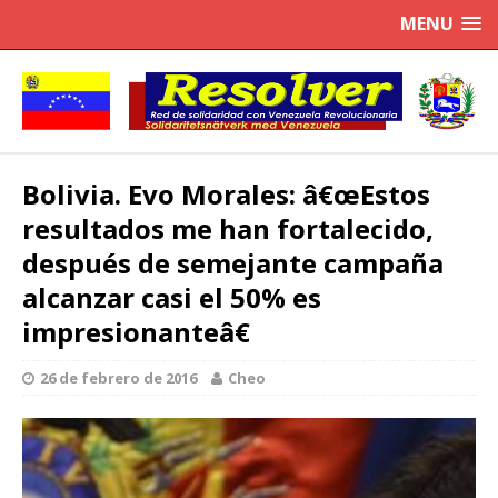
MENU
Bolivia. Evo Morales: â€œEstos
resultados me han fortalecido,
después de semejante campaña
alcanzar casi el 50% es
impresionanteâ€
26 de febrero de 2016
Cheo