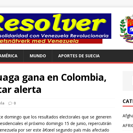
AMÉRICA
MUNDO
APORTES DE SUECIA
luaga gana en Colombia,
ar alerta
CAT
la
0
Afgha
ste domingo que los resultados electorales que se generen
residenciales el próximo domingo 15 de junio, repercutirán
AFRI
 Venezuela por ser este â€œel segundo país más afectado