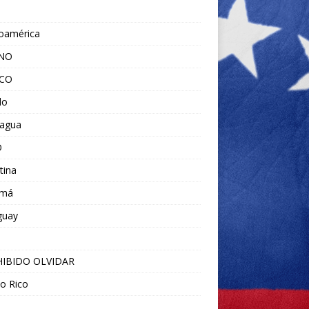
noamérica
ANO
ICO
do
ragua
O
tina
amá
guay
IBIDO OLVIDAR
o Rico