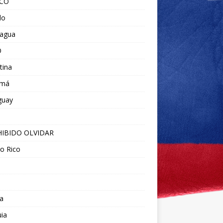
ICO
do
ragua
O
tina
amá
guay
IBIDO OLVIDAR
o Rico
a
ia