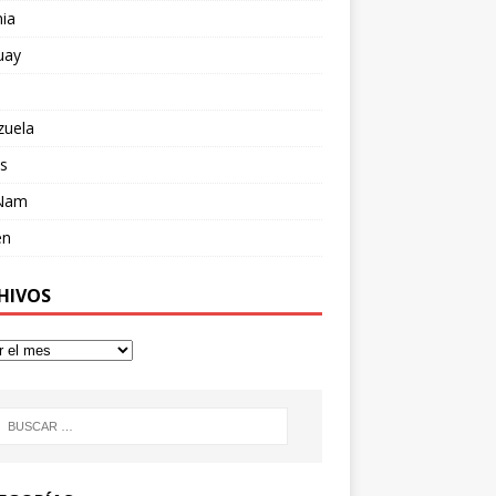
ia
uay
zuela
s
 Nam
en
HIVOS