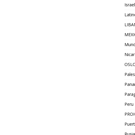
Israel
Lati
LIB
MEX
Mun
Nica
OSL
Pales
Pan
Para
Peru
PROH
Puert
Rusia