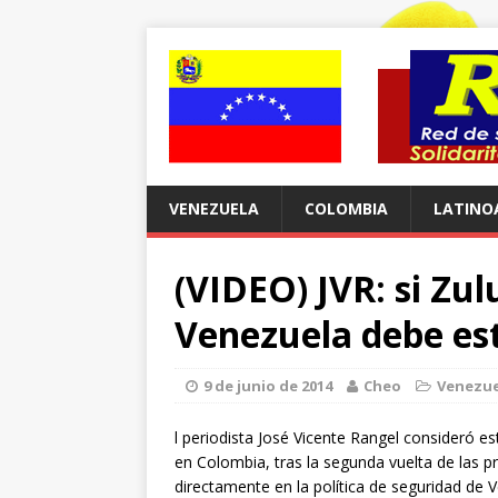
VENEZUELA
COLOMBIA
LATINO
(VIDEO) JVR: si Zu
Venezuela debe est
9 de junio de 2014
Cheo
Venezue
l periodista José Vicente Rangel consideró e
en Colombia, tras la segunda vuelta de las p
directamente en la política de seguridad de