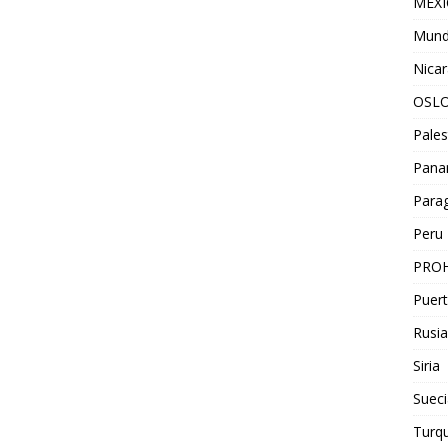
MEX
Mun
Nica
OSL
Pales
Pan
Para
Peru
PROH
Puert
Rusia
Siria
Sueci
Turqu