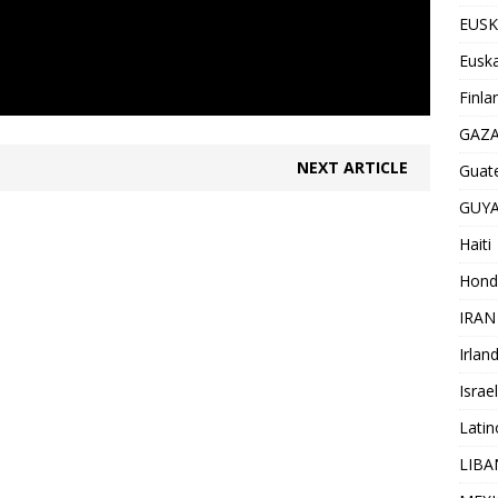
EUSK
Euska
Finla
GAZ
NEXT ARTICLE
Guat
GUY
Haiti
Hond
IRAN
Irlan
Israel
Lati
LIB