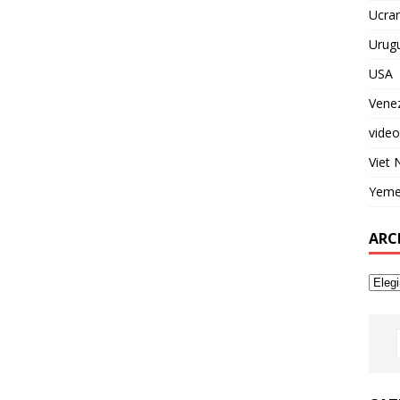
Ucran
Urug
USA
Vene
video
Viet
Yem
ARC