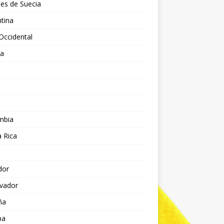
es de Suecia
tina
Occidental
ia
l
a
mbia
 Rica
dor
lvador
ña
pa