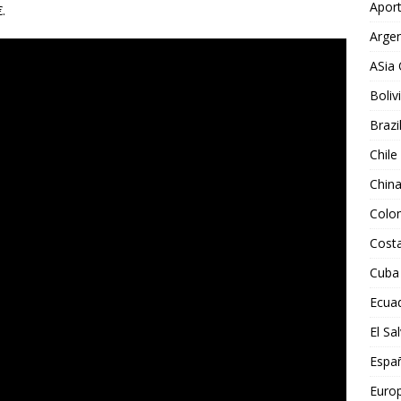
Aport
.
Argen
ASia 
Boliv
Brazi
Chile
Chin
Colo
Costa
Cuba
Ecua
El Sa
Espa
Euro