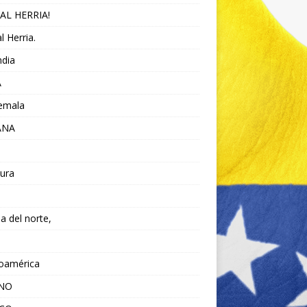
AL HERRIA!
l Herria.
ndia
A
emala
ANA
ura
da del norte,
noamérica
ANO