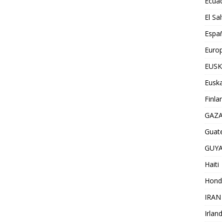
Ecua
El Sa
Espa
Euro
EUSK
Euska
Finla
GAZ
Guat
GUY
Haiti
Hond
IRAN
Irlan