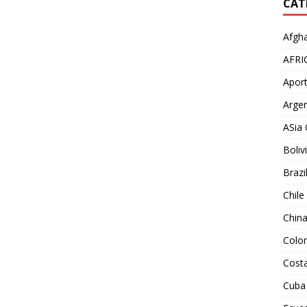
CAT
Afgha
AFRI
Aport
Argen
ASia 
Boliv
Brazi
Chile
Chin
Colo
Costa
Cuba