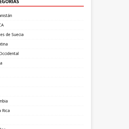
EGORÍAS
nistán
CA
es de Suecia
tina
Occidental
ia
l
a
mbia
 Rica