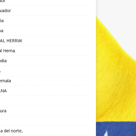
dor
lvador
ña
pa
AL HERRIA!
l Herria.
ndia
A
emala
ANA
ura
da del norte,