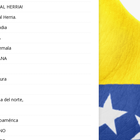
AL HERRIA!
l Herria.
ndia
A
emala
ANA
ura
da del norte,
noamérica
ANO