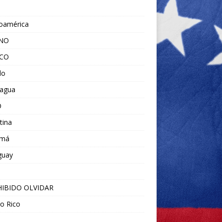
noamérica
ANO
ICO
do
ragua
O
tina
amá
guay
IBIDO OLVIDAR
o Rico