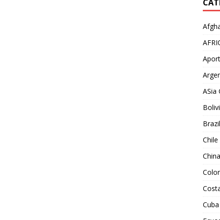
CAT
Afgha
AFRI
Aport
Argen
ASia 
Boliv
Brazi
Chile
Chin
Colo
Costa
Cuba