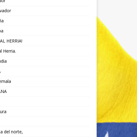
dor
lvador
ña
pa
AL HERRIA!
l Herria.
ndia
A
emala
ANA
ura
da del norte,