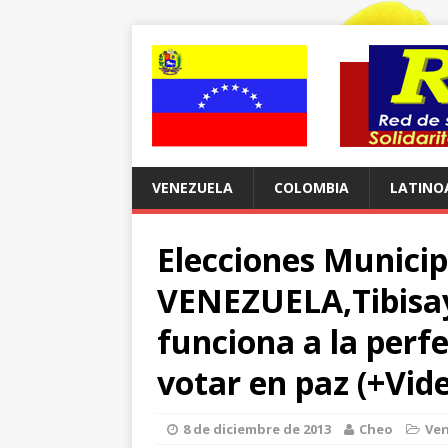
VENEZUELA
COLOMBIA
LATINO
Elecciones Municip
VENEZUELA,Tibisay
funciona a la perf
votar en paz (+Vid
8 de diciembre de 2013
Cheo
Ve