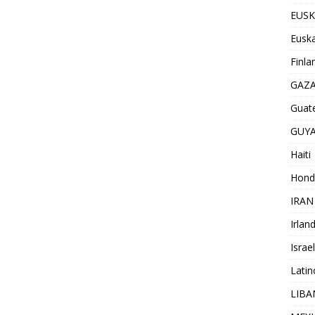
EUSK
Euska
Finla
GAZ
Guat
GUY
Haiti
Hond
IRAN
Irlan
Israel
Lati
LIB