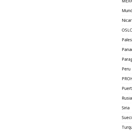
MEX
Mun
Nica
OSL
Pales
Pan
Para
Peru
PROH
Puert
Rusia
Siria
Sueci
Turqu