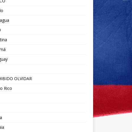
ICO
do
ragua
O
tina
amá
guay
IBIDO OLVIDAR
o Rico
a
ia