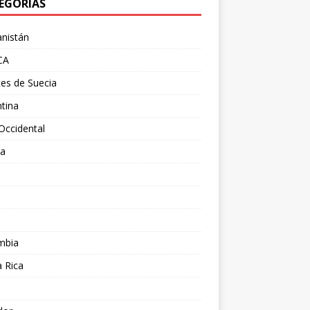
EGORÍAS
nistán
CA
es de Suecia
tina
Occidental
ia
l
a
mbia
 Rica