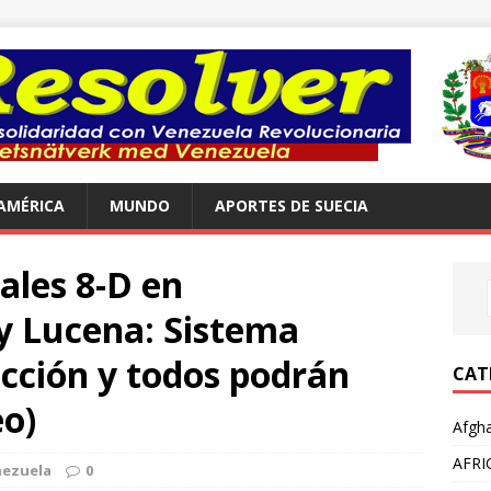
AMÉRICA
MUNDO
APORTES DE SUECIA
ales 8-D en
 Lucena: Sistema
ección y todos podrán
CAT
eo)
Afgha
AFRI
nezuela
0