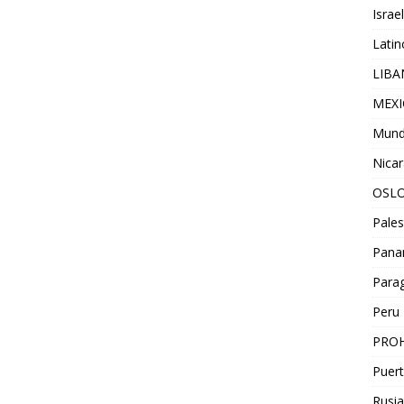
Israel
Lati
LIB
MEX
Mun
Nica
OSL
Pales
Pan
Para
Peru
PROH
Puert
Rusia