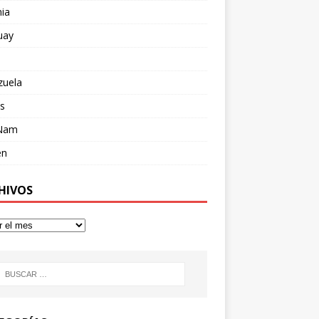
ia
uay
zuela
s
 Nam
en
HIVOS