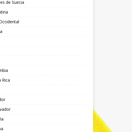
es de Suecia
tina
Occidental
ia
l
a
mbia
 Rica
dor
lvador
ña
pa