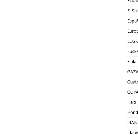
Ecua
El Sa
Espa
Euro
EUSK
Euska
Finla
GAZ
Guat
GUY
Haiti
Hond
IRAN
Irlan