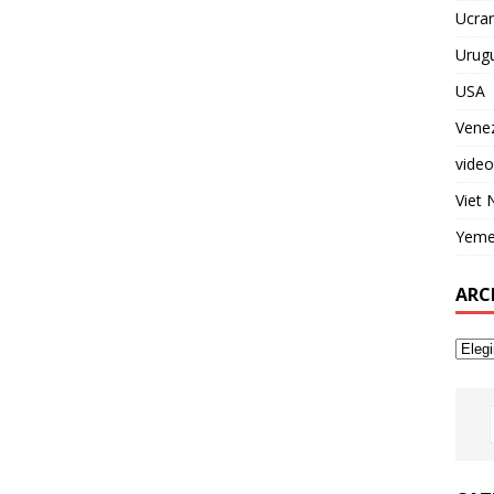
Ucran
Urug
USA
Vene
video
Viet
Yem
ARC