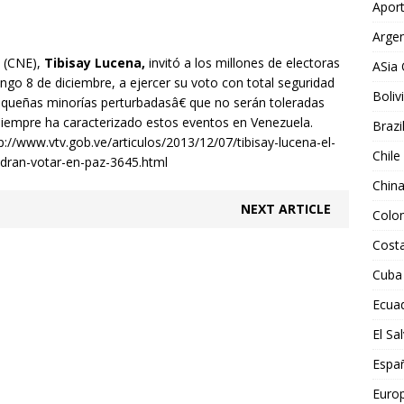
Aport
Argen
l (CNE),
Tibisay Lucena,
invitó a los millones de electoras
ASia 
ngo 8 de diciembre, a ejercer su voto con total seguridad
Boliv
pequeñas minorías perturbadasâ€ que no serán toleradas
siempre ha caracterizado estos eventos en Venezuela.
Brazi
tp://www.vtv.gob.ve/articulos/2013/12/07/tibisay-lucena-el-
Chile
odran-votar-en-paz-3645.html
Chin
NEXT ARTICLE
Colo
Costa
Cuba
Ecua
El Sa
Espa
Euro