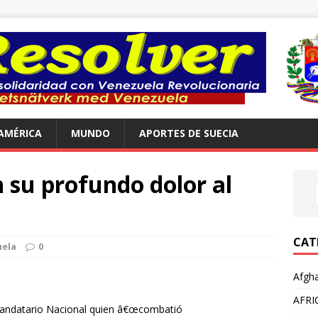
AMÉRICA
MUNDO
APORTES DE SUECIA
su profundo dolor al
CAT
ela
0
Afgha
AFRI
 Mandatario Nacional quien â€œcombatió