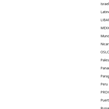
Israel
Lati
LIB
MEX
Mun
Nica
OSL
Pales
Pan
Para
Peru
PROH
Puert
Rusia