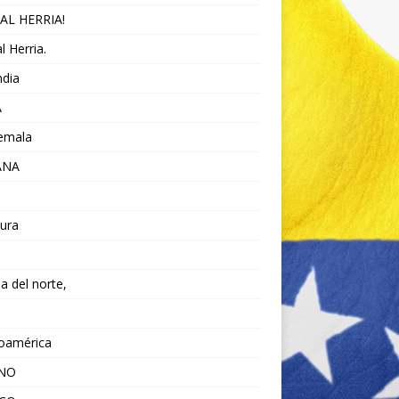
AL HERRIA!
l Herria.
ndia
A
emala
ANA
ura
da del norte,
noamérica
ANO