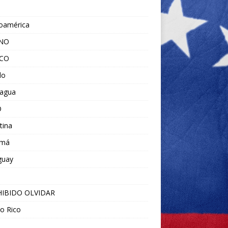
noamérica
ANO
ICO
do
ragua
O
tina
amá
guay
IBIDO OLVIDAR
o Rico