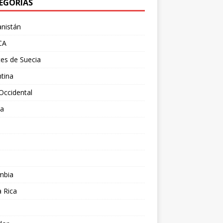
EGORÍAS
nistán
CA
es de Suecia
tina
Occidental
ia
l
a
mbia
 Rica