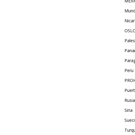
MEX
Mun
Nica
OSL
Pales
Pan
Para
Peru
PROH
Puert
Rusia
Siria
Sueci
Turqu