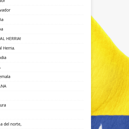
dor
lvador
ña
pa
AL HERRIA!
l Herria.
ndia
A
emala
ANA
ura
da del norte,