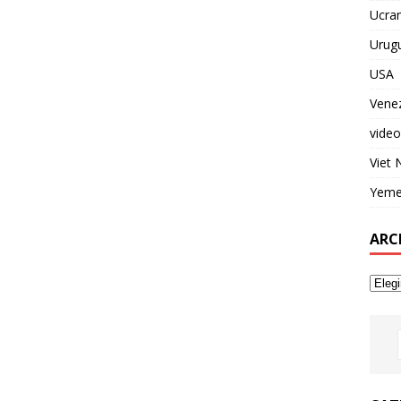
Ucran
Urug
USA
Vene
video
Viet
Yem
ARC