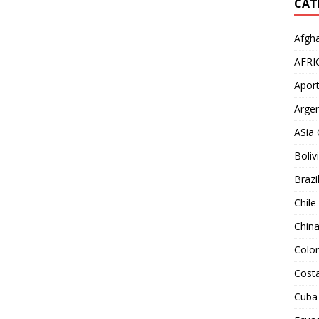
CAT
Afgha
AFRI
Aport
Argen
ASia 
Boliv
Brazi
Chile
Chin
Colo
Costa
Cuba