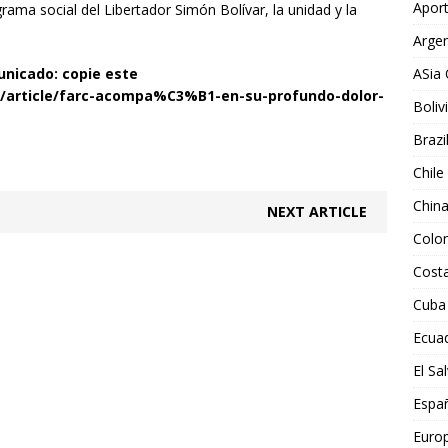
Aport
ama social del Libertador Simón Bolívar, la unidad y la
Argen
ASia 
unicado: copie este
e/article/farc-acompa%C3%B1-en-su-profundo-dolor-
Boliv
Brazi
Chile
Chin
NEXT ARTICLE
Colo
Costa
Cuba
Ecua
El Sa
Espa
Euro