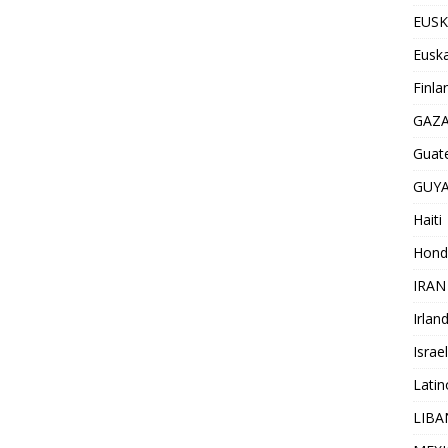
EUSK
Euska
Finla
GAZ
Guat
GUY
Haiti
Hond
IRAN
Irlan
Israel
Lati
LIB