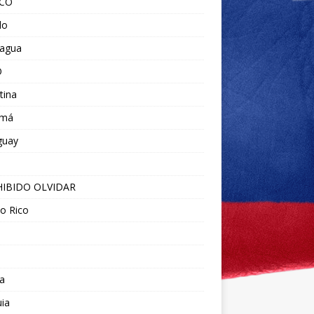
ICO
do
ragua
O
tina
amá
guay
IBIDO OLVIDAR
o Rico
a
ia