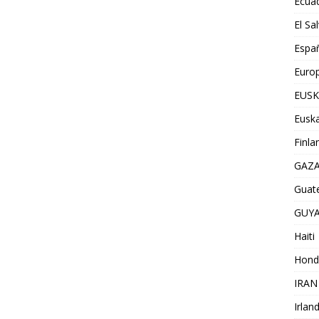
Ecua
El Sa
Espa
Euro
EUSK
Euska
Finla
GAZ
Guat
GUY
Haiti
Hond
IRAN
Irlan