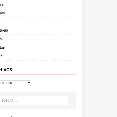
ia
uay
zuela
s
 Nam
en
HIVOS