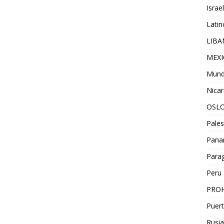
Israel
Lati
LIB
MEX
Mun
Nica
OSL
Pales
Pan
Para
Peru
PROH
Puert
Rusia