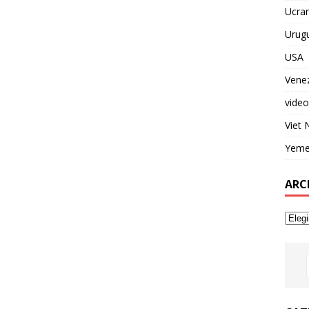
Ucran
Urug
USA
Vene
video
Viet
Yem
ARC