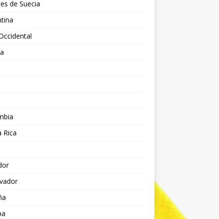
es de Suecia
tina
Occidental
ia
l
a
mbia
 Rica
dor
lvador
ña
pa