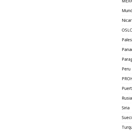
MEX
Mun
Nica
OSL
Pales
Pan
Para
Peru
PROH
Puert
Rusia
Siria
Sueci
Turqu