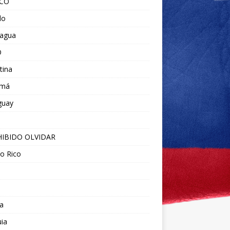
ICO
do
ragua
O
tina
amá
guay
IBIDO OLVIDAR
o Rico
a
ia