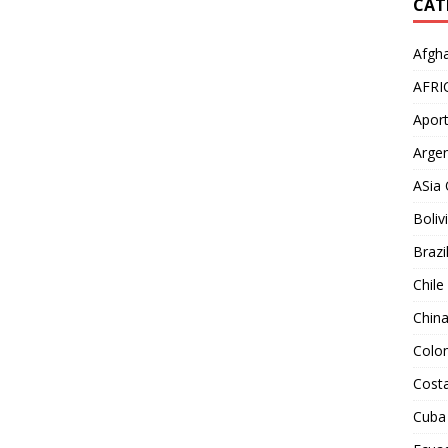
CAT
Afgha
AFRI
Aport
Argen
ASia 
Boliv
Brazi
Chile
Chin
Colo
Costa
Cuba