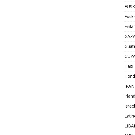
EUSK
Euska
Finla
GAZ
Guat
GUY
Haiti
Hond
IRAN
Irlan
Israel
Lati
LIB