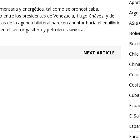
Aport
imentaria y energética, tal como se pronosticaba,
Argen
tro entre los presidentes de Venezuela, Hugo Chávez, y de
s de la agenda bilateral parecen apuntar hacia el equilibrio
ASia 
en el sector gasífero y petrolero.
27/03/10 –
Boliv
Brazi
NEXT ARTICLE
Chile
Chin
Colo
Costa
Cuba
Ecua
El Sa
Espa
Euro