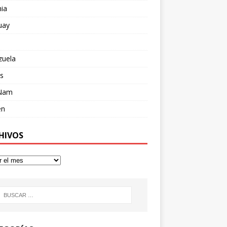
ia
uay
zuela
s
 Nam
en
HIVOS