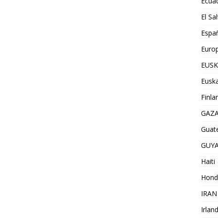
Ecua
El Sa
Espa
Euro
EUSK
Euska
Finla
GAZ
Guat
GUY
Haiti
Hond
IRAN
Irlan