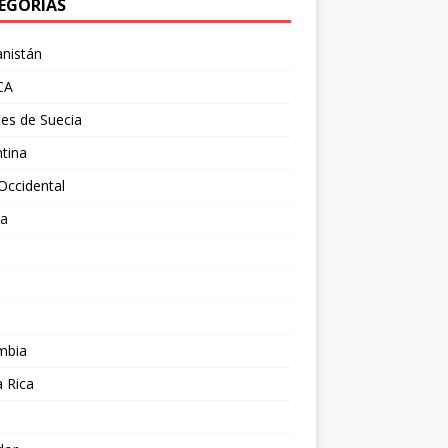
EGORÍAS
nistán
CA
es de Suecia
tina
Occidental
ia
l
a
mbia
 Rica