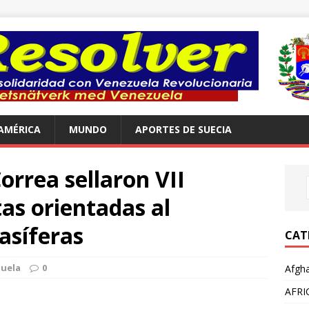
AMÉRICA
MUNDO
APORTES DE SUECIA
orrea sellaron VII
as orientadas al
asíferas
CAT
uela
0
Afgha
AFRI