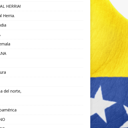
AL HERRIA!
l Herria.
ndia
A
emala
ANA
ura
da del norte,
noamérica
ANO