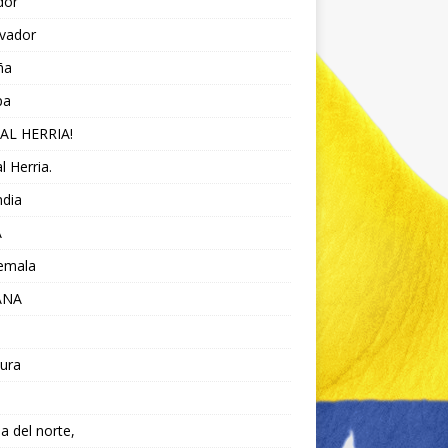
dor
lvador
ña
pa
AL HERRIA!
l Herria.
ndia
A
emala
ANA
ura
da del norte,