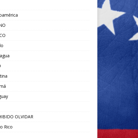
noamérica
ANO
ICO
do
ragua
O
tina
amá
guay
IBIDO OLVIDAR
o Rico