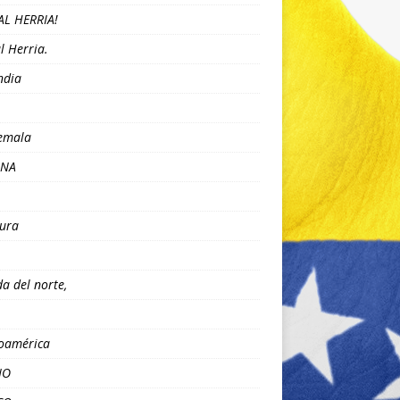
AL HERRIA!
l Herria.
ndia
emala
ANA
ura
da del norte,
oamérica
NO