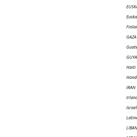
EUSK
Euska
Finla
GAZA
Guat
GUY
Haiti
Hond
IRAN
Irlan
Israel
Latin
LIBA