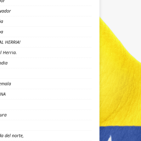
dor
lvador
ña
pa
AL HERRIA!
l Herria.
ndia
emala
ANA
ura
da del norte,