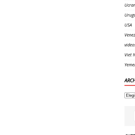
Ucra
Urug
USA
Venez
video
Viet
Yeme
ARC