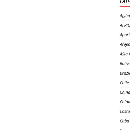
CATE
Afgha
AFRI
Aport
Argen
ASia 
Boliv
Brazi
Chile
Chin
Colo
Costa
Cuba