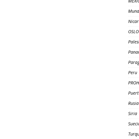
MEXI
Mund
Nica
OSLO
Pales
Pana
Para
Peru
PROH
Puert
Rusia
Siria
Sueci
Turqu