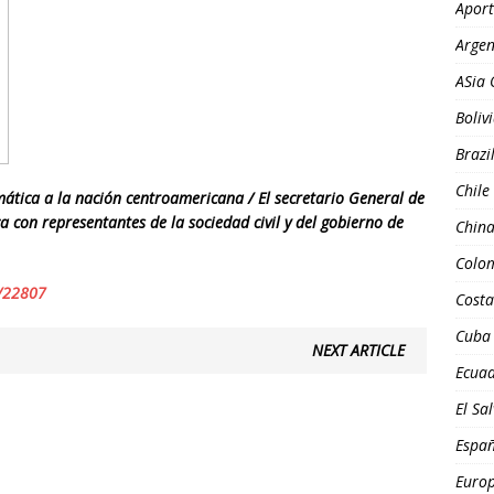
Aport
Argen
ASia 
Boliv
Brazi
Chile
ática a la nación centroamericana / El secretario General de
 con representantes de la sociedad civil y del gobierno de
Chin
Colo
s/22807
Costa
Cuba
NEXT ARTICLE
Ecua
El Sa
Espa
Euro