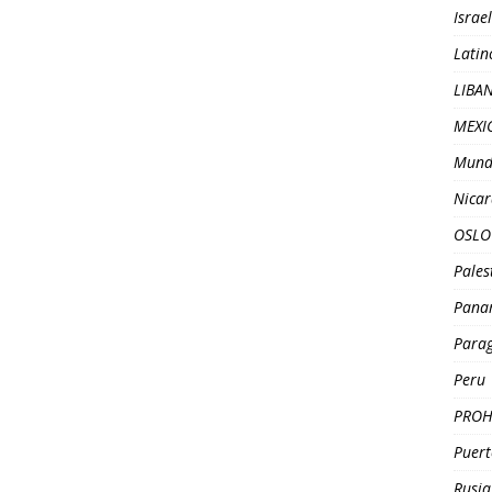
Israel
Latin
LIBA
MEXI
Mund
Nica
OSLO
Pales
Pana
Para
Peru
PROH
Puert
Rusia