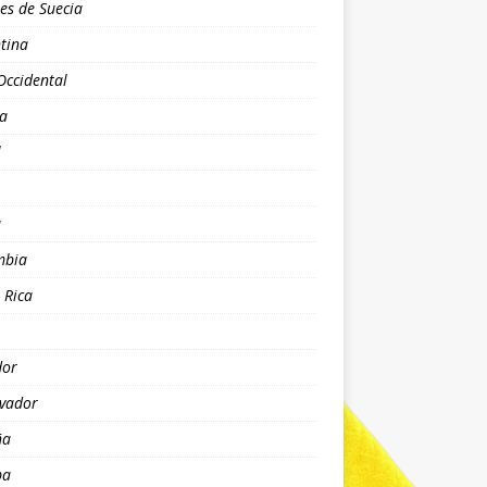
es de Suecia
tina
Occidental
ia
l
a
mbia
 Rica
dor
lvador
ña
pa