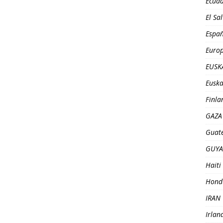
Ecua
El Sa
Espa
Euro
EUSK
Euska
Finla
GAZA
Guat
GUY
Haiti
Hond
IRAN
Irlan