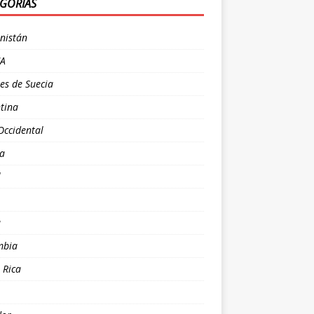
GORÍAS
nistán
CA
es de Suecia
tina
Occidental
ia
l
a
mbia
 Rica