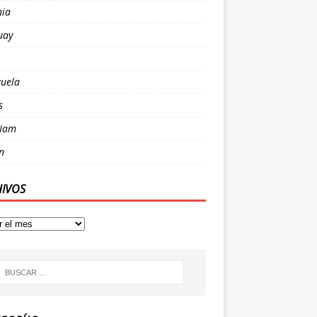
nia
uay
uela
s
 Nam
n
HIVOS