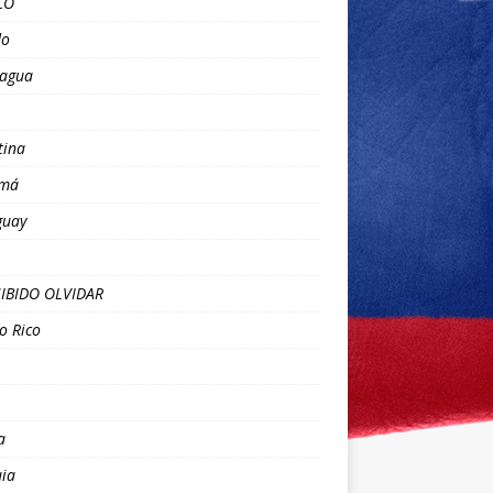
CO
o
ragua
tina
má
guay
IBIDO OLVIDAR
o Rico
a
ia