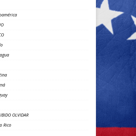
oamérica
NO
CO
o
ragua
tina
má
guay
IBIDO OLVIDAR
o Rico