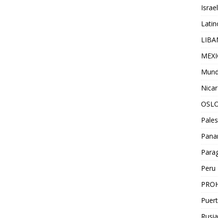
Israel
Lati
LIB
MEX
Mun
Nica
OSL
Pales
Pan
Para
Peru
PROH
Puert
Rusia