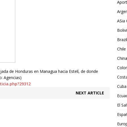
Aport
Argen
ASia 
Boliv
Brazi
Chile
Chin
Colo
bajada de Honduras en Managua hacia Estelí, de donde
Costa
o: Agencias)
ticia.php?29312
Cuba
NEXT ARTICLE
Ecua
El Sa
Espa
Euro