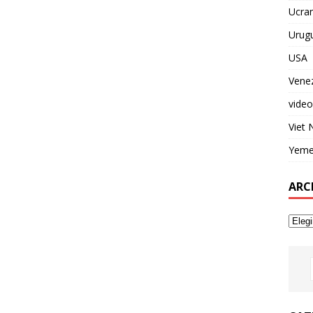
Ucran
Urug
USA
Vene
video
Viet
Yem
ARC