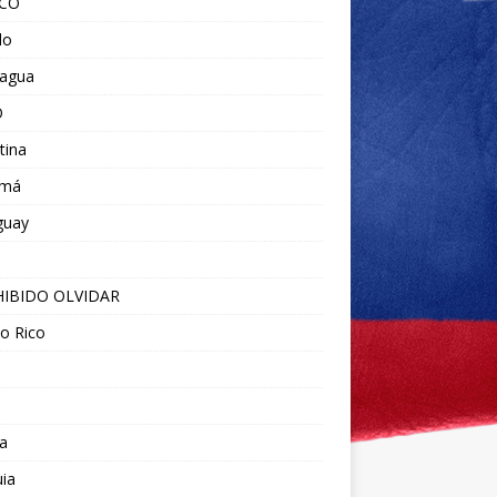
ICO
do
ragua
O
tina
amá
guay
IBIDO OLVIDAR
o Rico
a
ia