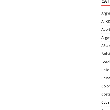
CAT
Afgha
AFRI
Aport
Argen
ASia 
Boliv
Brazi
Chile
Chin
Colo
Costa
Cuba