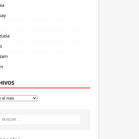
ia
uay
zuela
s
 Nam
en
HIVOS