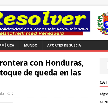
AMÉRICA
MUNDO
APORTES DE SUECIA
 frontera con Honduras,
toque de queda en las
CAT
ela
0
Afgha
AFRI