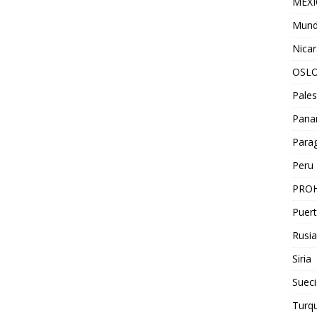
MEX
Mun
Nica
OSL
Pales
Pan
Para
Peru
PROH
Puert
Rusia
Siria
Sueci
Turqu