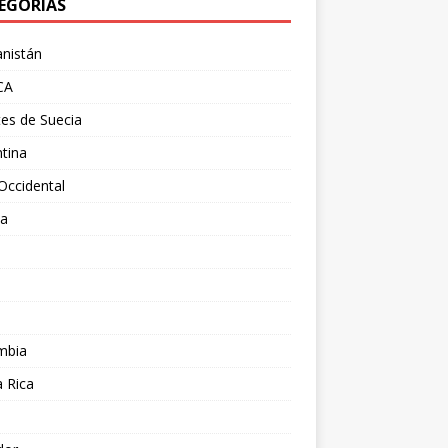
EGORÍAS
nistán
CA
es de Suecia
tina
Occidental
ia
l
a
mbia
 Rica