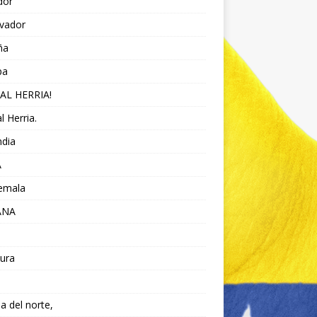
dor
lvador
ña
pa
AL HERRIA!
l Herria.
ndia
A
emala
ANA
ura
da del norte,