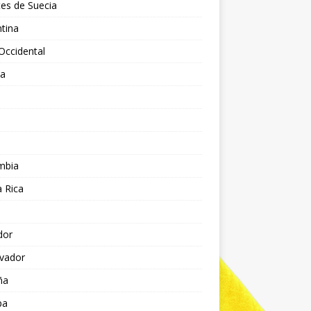
es de Suecia
tina
Occidental
ia
l
a
mbia
 Rica
dor
lvador
ña
pa