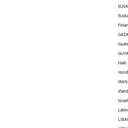
EUSK
Euska
Finla
GAZ
Guat
GUY
Haiti
Hond
IRAN
Irlan
Israel
Lati
LIB