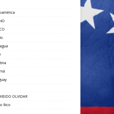
noamérica
ANO
ICO
do
ragua
O
tina
amá
guay
IBIDO OLVIDAR
o Rico