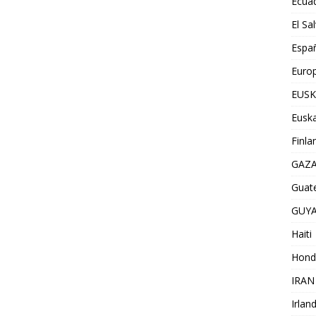
Ecua
El Sa
Espa
Euro
EUSK
Euska
Finla
GAZ
Guat
GUY
Haiti
Hond
IRAN
Irlan