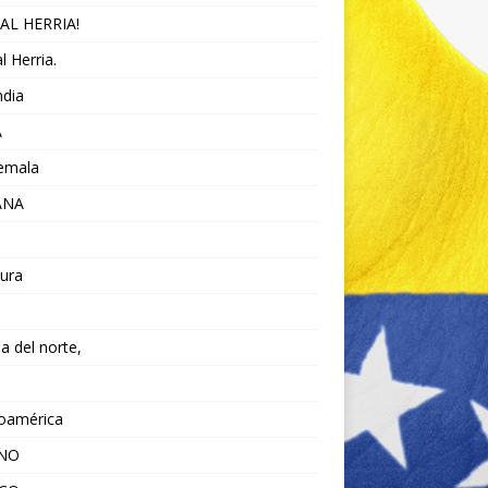
AL HERRIA!
l Herria.
ndia
A
emala
ANA
ura
da del norte,
noamérica
ANO