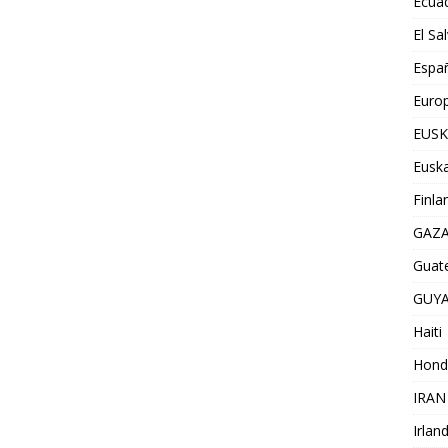
Ecua
El Sa
Espa
Euro
EUSK
Euska
Finla
GAZ
Guat
GUY
Haiti
Hond
IRAN
Irlan