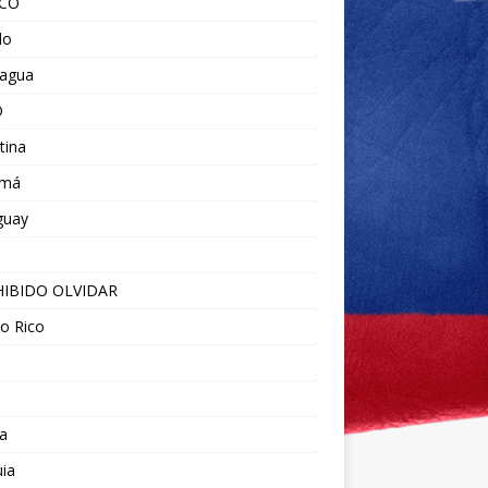
ICO
do
ragua
O
tina
amá
guay
IBIDO OLVIDAR
o Rico
a
ia