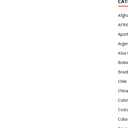
CAT
Afgha
AFRI
Aport
Argen
ASia 
Boliv
Brazi
Chile
Chin
Colo
Costa
Cuba