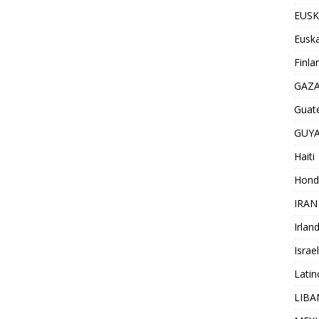
EUSK
Euska
Finla
GAZ
Guat
GUY
Haiti
Hond
IRAN
Irlan
Israel
Lati
LIB