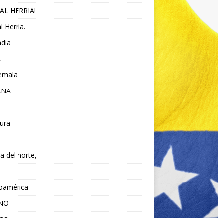
AL HERRIA!
l Herria.
ndia
A
emala
ANA
ura
da del norte,
noamérica
ANO