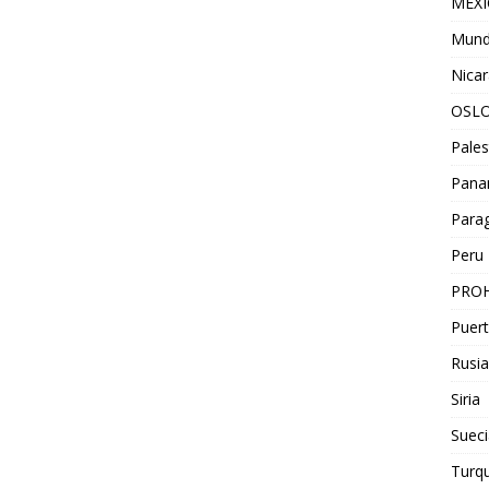
MEX
Mun
Nica
OSL
Pales
Pan
Para
Peru
PROH
Puert
Rusia
Siria
Sueci
Turqu