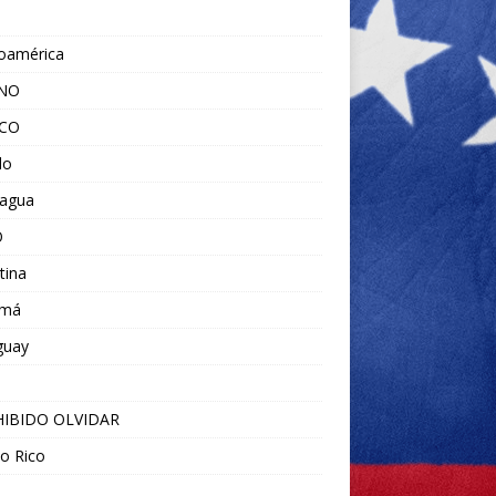
noamérica
ANO
ICO
do
ragua
O
tina
amá
guay
IBIDO OLVIDAR
o Rico