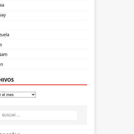
ia
uay
zuela
s
 Nam
en
HIVOS