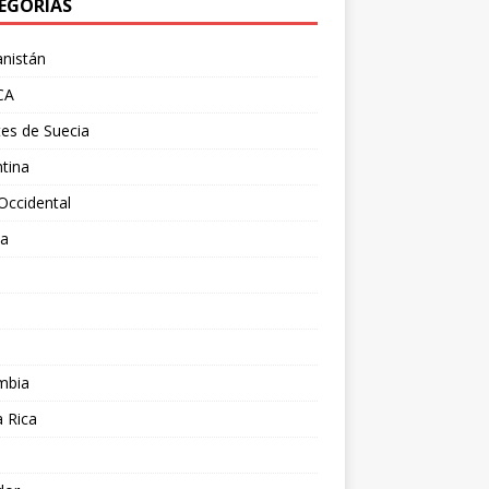
EGORÍAS
nistán
CA
es de Suecia
tina
Occidental
ia
l
a
mbia
 Rica