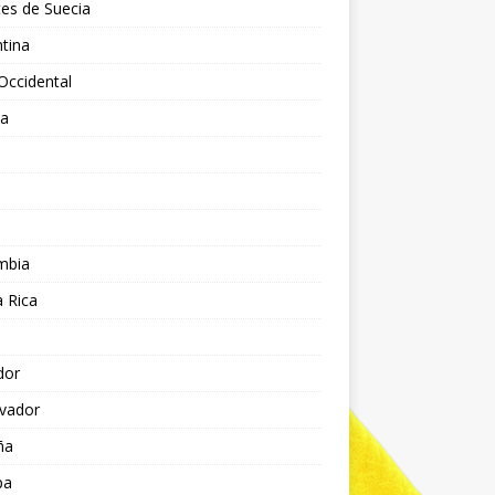
es de Suecia
tina
Occidental
ia
l
a
mbia
 Rica
dor
lvador
ña
pa