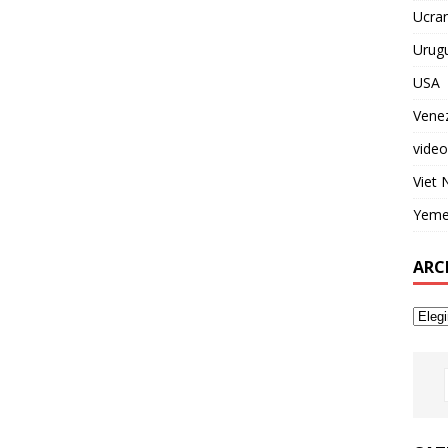
Ucran
Urug
USA
Vene
video
Viet
Yem
ARC