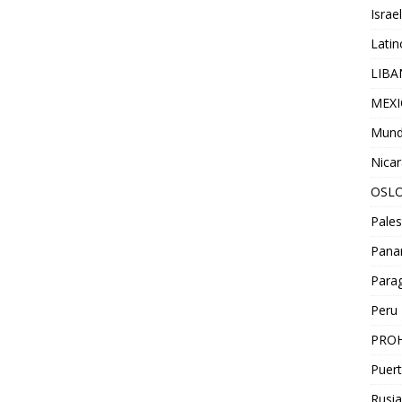
Israel
Lati
LIB
MEX
Mun
Nica
OSL
Pales
Pan
Para
Peru
PROH
Puert
Rusia