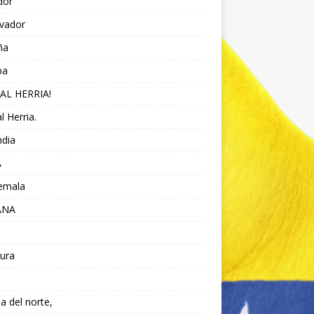
dor
lvador
ña
pa
AL HERRIA!
l Herria.
ndia
A
emala
ANA
ura
da del norte,