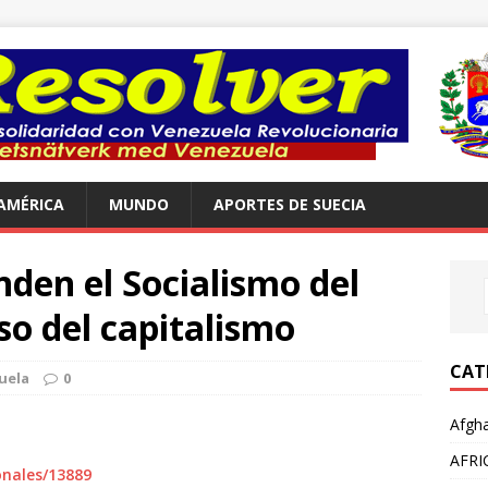
AMÉRICA
MUNDO
APORTES DE SUECIA
den el Socialismo del
so del capitalismo
CAT
uela
0
Afgha
AFRI
onales/13889