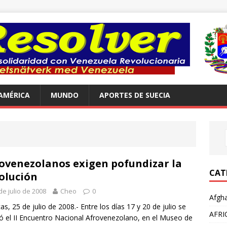
AMÉRICA
MUNDO
APORTES DE SUECIA
ovenezolanos exigen pofundizar la
CAT
olución
de julio de 2008
Cheo
0
Afgha
as, 25 de julio de 2008.- Entre los días 17 y 20 de julio se
AFRI
zó el II Encuentro Nacional Afrovenezolano, en el Museo de