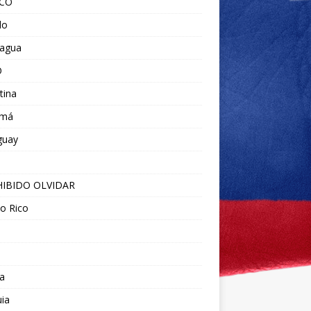
ICO
do
ragua
O
tina
amá
guay
IBIDO OLVIDAR
o Rico
a
ia