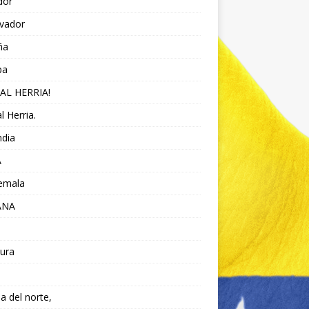
dor
lvador
ña
pa
AL HERRIA!
l Herria.
ndia
A
emala
ANA
ura
da del norte,