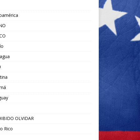
noamérica
ANO
ICO
do
ragua
O
tina
amá
guay
IBIDO OLVIDAR
o Rico