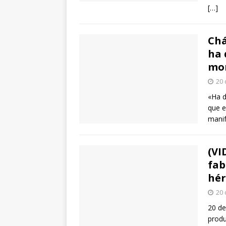
[…]
Chá
ha 
mo
20 
«Ha d
que e
manif
(VI
fab
hér
20 
20 de
produ