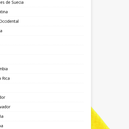
es de Suecia
tina
Occidental
ia
l
a
mbia
 Rica
dor
lvador
ña
pa