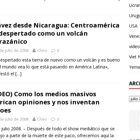
Ucran
Urug
vez desde Nicaragua: Centroamérica
USA
despertado como un volcán
Vene
razánico
video
de julio de 2008
Cheo
0
Viet
espertado esta tierra de nuevo como un volcán y es bueno
l mundo vea lo que está pasando en América Latina»,
Yem
estó el
[…]
ARC
DEO) Como los medios masivos
rican opiniones y nos inventan
oes
de julio de 2008
Cheo
0
 julio 2008. – Después de todo el show mediático que se
jo a partir de la muerte de este paco, ofrecemos aquí la