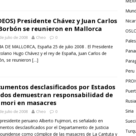
MEX
Mun
DEOS) Presidente Chávez y Juan Carlos
Nica
Borbón se reunieron en Mallorca
OSL
de julio de 2008
Cheo
0
Pales
 DE MALLORCA, España 25 de julio 2008 . El Presidente
Pan
olano Hugo Chávez y el rey de España, Juan Carlos de
n, se reunieron
[…]
Para
Peru
PROH
umentos desclasificados por Estados
Puert
dos demuestran responsabilidad de
Rusia
imori en masacres
Siria
de julio de 2008
Cheo
0
-presidente peruano Alberto Fujimori, es señalado en
Sueci
entos desclasificados por el Departamento de Justicia
Turqu
ounidense como cómplice de las masacres de La Cantuta y