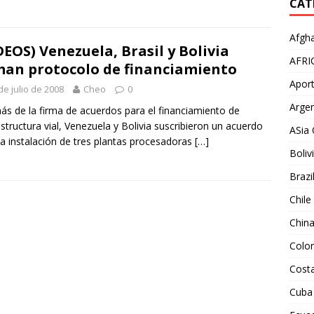
CAT
Afgha
DEOS) Venezuela, Brasil y Bolivia
AFRI
man protocolo de financiamiento
Aport
de julio de 2008
Cheo
0
Argen
s de la firma de acuerdos para el financiamiento de
estructura vial, Venezuela y Bolivia suscribieron un acuerdo
ASia 
la instalación de tres plantas procesadoras
[…]
Boliv
Brazi
Chile
Chin
Colo
Costa
Cuba