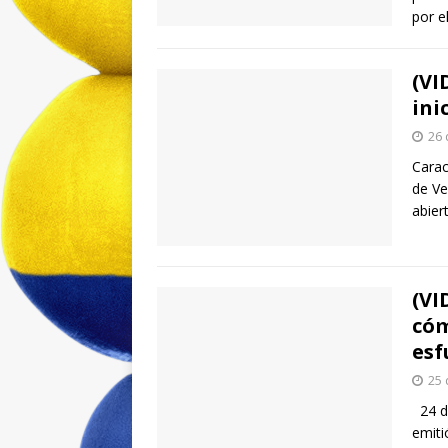
por 
(VI
ini
26 
Carac
de Ve
abier
(VI
cóm
esf
25 
24 de
emiti