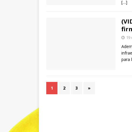
[…]
(VI
fir
19 
Ademá
infra
para 
1
2
3
»