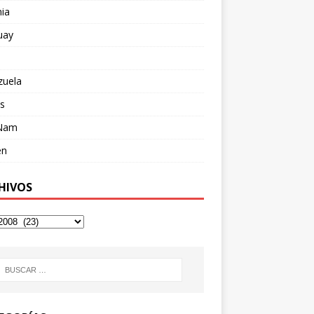
ia
uay
zuela
s
 Nam
en
HIVOS