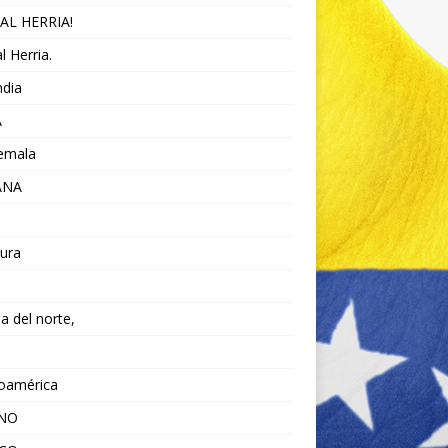
AL HERRIA!
l Herria.
ndia
A
emala
ANA
ura
da del norte,
noamérica
ANO