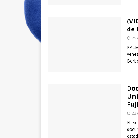
(VI
de 
25 
PALMA
venez
Borbó
Doc
Uni
Fuj
22 
El ex
docum
estad