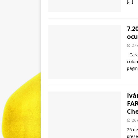
[…]
7.2
ocu
27 
Carac
colom
pági
Ivá
FAR
Ch
26 
26 de
prese