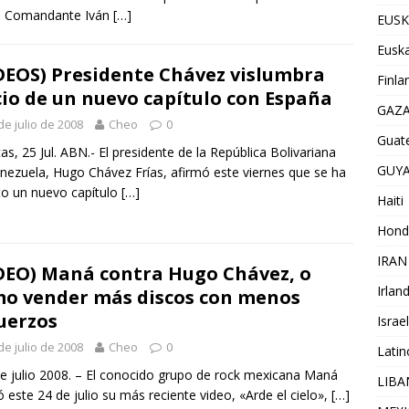
el Comandante Iván
[…]
EUSK
Euska
DEOS) Presidente Chávez vislumbra
Finla
cio de un nuevo capítulo con España
GAZ
de julio de 2008
Cheo
0
Guat
as, 25 Jul. ABN.- El presidente de la República Bolivariana
GUY
nezuela, Hugo Chávez Frías, afirmó este viernes que se ha
to un nuevo capítulo
[…]
Haiti
Hond
IRAN
DEO) Maná contra Hugo Chávez, o
Irlan
o vender más discos con menos
uerzos
Israel
de julio de 2008
Cheo
0
Lati
 julio 2008. – El conocido grupo de rock mexicana Maná
LIB
ó este 24 de julio su más reciente video, «Arde el cielo»,
[…]