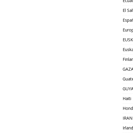
Ecua
El Sa
Espa
Euro
EUSK
Euska
Finla
GAZ
Guat
GUY
Haiti
Hond
IRAN
Irlan