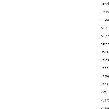
Israel
Lati
LIB
MEX
Mun
Nica
OSL
Pales
Pan
Para
Peru
PROH
Puert
Rusia