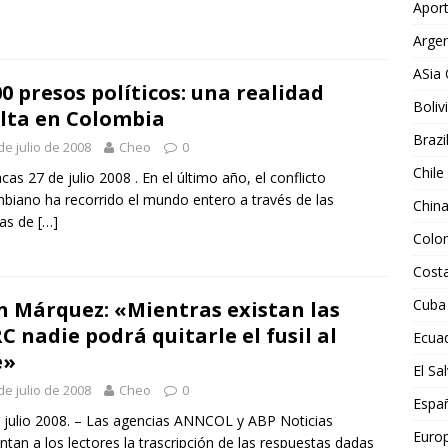
Aport
Argen
ASia 
00 presos políticos: una realidad
Boliv
lta en Colombia
Brazi
de julio de 2008
Cheo
0
Chile
as 27 de julio 2008 . En el último año, el conflicto
biano ha recorrido el mundo entero a través de las
Chin
nas de
[…]
Colo
Costa
Cuba
n Márquez: «Mientras existan las
C nadie podrá quitarle el fusil al
Ecua
e»
El Sa
de julio de 2008
Cheo
0
Espa
 julio 2008. – Las agencias ANNCOL y ABP Noticias
Euro
ntan a los lectores la trascripción de las respuestas dadas