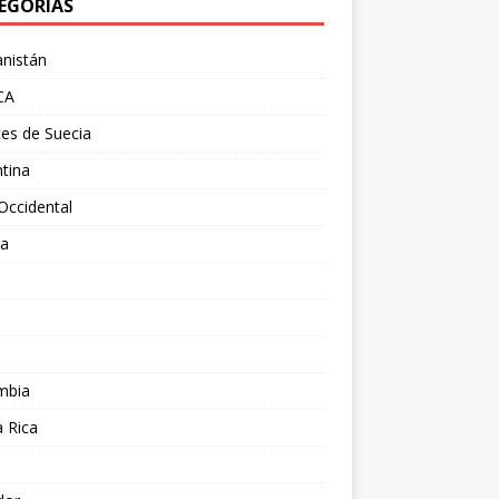
EGORÍAS
nistán
CA
es de Suecia
tina
Occidental
ia
l
a
mbia
 Rica