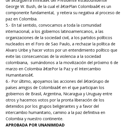
de â€œguerra infinitaâ€ del Presidente estadounidense
George W. Bush, de la cual el â€œPlan Colombiaâ€ es un
componente fundamental, y reitera su negativa al proceso de
paz en Colombia.
5.- En tal sentido, convocamos a toda la comunidad
internacional, a los gobiernos latinoamericanos, a las
organizaciones de la sociedad civil, a los partidos políticos
nucleados en el Foro de Sao Paulo, a rechazar la política de
Alvaro Uribe y hacer votos por un entendimiento político que
evite las consecuencias de la violencia a la sociedad
colombiana, sumándonos a la movilización del próximo 6 de
marzo en Colombia â€œPor la Paz y el Intercambio
Humanitarioâ€.
6.- Por último, apoyamos las acciones del â€œGrupo de
países amigos de Colombiaâ€ en el que participan los
gobiernos de Brasil, Argentina, Nicaragua y Uruguay entre
otros y hacemos votos por la pronta liberación de los
detenidos por los grupos beligerantes y a favor del
intercambio humanitario, camino a la paz definitiva en
Colombia y nuestro continente.
APROBADA POR UNANIMIDAD